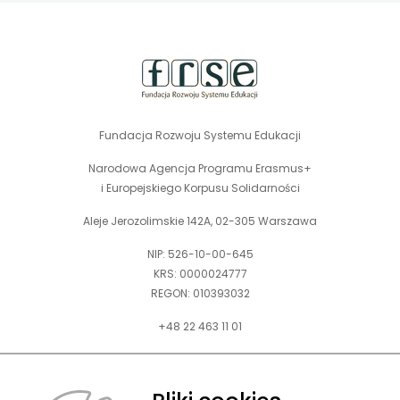
stopka
strony
Fundacja Rozwoju Systemu Edukacji
Narodowa Agencja Programu Erasmus+
i Europejskiego Korpusu Solidarności
Aleje Jerozolimskie 142A, 02-305 Warszawa
NIP: 526-10-00-645
KRS: 0000024777
REGON: 010393032
+48 22 463 11 01
Zapraszamy do kontaktu telefonicznego w godz. 9-15.
Informujemy również, że w FRSE obowiązuje ruchomy czas pracy.