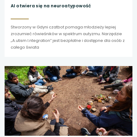
AI otwiera się na neuroatypowość
uwaga, link otwiera się w nowej karcie
uwaga, link otwiera się w nowej karcie
Stworzony w Gdyni czatbot pomaga młodzieży lepiej
zrozumieć rówieśników w spektrum autyzmu. Narzędzie
„A.utism I.ntegration” jest bezpłatne i dostępne dla osób z
uwaga, link otwiera się w nowej karcie
całego świata
uwaga, link otwiera się w nowej karcie