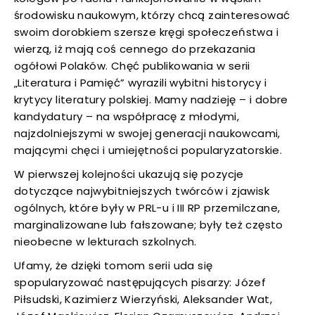
środowisku naukowym, którzy chcą zainteresować
uwaga, link otwiera się w nowej karcie
swoim dorobkiem szersze kręgi społeczeństwa i
wierzą, iż mają coś cennego do przekazania
uwaga, link otwiera się w nowej karcie
ogółowi Polaków. Chęć publikowania w serii
„Literatura i Pamięć” wyrazili wybitni historycy i
uwaga, link otwiera się w nowej karcie
krytycy literatury polskiej. Mamy nadzieję – i dobre
kandydatury – na współpracę z młodymi,
uwaga, link otwiera się w nowej karcie
najzdolniejszymi w swojej generacji naukowcami,
mającymi chęci i umiejętności popularyzatorskie.
W pierwszej kolejności ukazują się pozycje
dotyczące najwybitniejszych twórców i zjawisk
ogólnych, które były w PRL-u i III RP przemilczane,
marginalizowane lub fałszowane; były też często
nieobecne w lekturach szkolnych.
Ufamy, że dzięki tomom serii uda się
spopularyzować następujących pisarzy: Józef
Piłsudski, Kazimierz Wierzyński, Aleksander Wat,