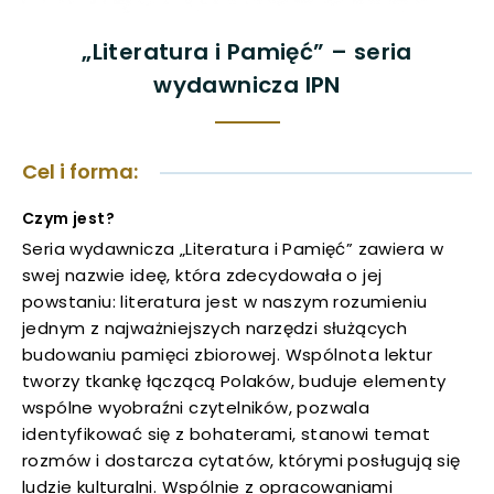
uwaga, link otwiera się w nowej karcie
„Literatura i Pamięć” – seria
wydawnicza IPN
uwaga, link otwiera się w nowej karcie
uwaga, link otwiera się w nowej karcie
Cel i forma:
uwaga, link otwiera się w nowej karcie
Czym jest?
Seria wydawnicza „Literatura i Pamięć” zawiera w
uwaga, link otwiera się w nowej karcie
swej nazwie ideę, która zdecydowała o jej
powstaniu: literatura jest w naszym rozumieniu
uwaga, link otwiera się w nowej karcie
jednym z najważniejszych narzędzi służących
budowaniu pamięci zbiorowej. Wspólnota lektur
uwaga, link otwiera się w nowej karcie
tworzy tkankę łączącą Polaków, buduje elementy
wspólne wyobraźni czytelników, pozwala
uwaga, link otwiera się w nowej karcie
identyfikować się z bohaterami, stanowi temat
rozmów i dostarcza cytatów, którymi posługują się
uwaga, link otwiera się w nowej karcie
ludzie kulturalni. Wspólnie z opracowaniami