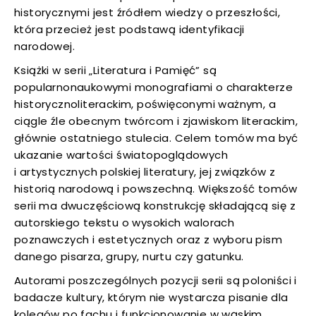
historycznymi jest źródłem wiedzy o przeszłości,
uwaga, link otwiera się w nowej karcie
która przecież jest podstawą identyfikacji
narodowej.
uwaga, link otwiera się w nowej karcie
Książki w serii „Literatura i Pamięć” są
popularnonaukowymi monografiami o charakterze
uwaga, link otwiera się w nowej karcie
historycznoliterackim, poświęconymi ważnym, a
ciągle źle obecnym twórcom i zjawiskom literackim,
uwaga, link otwiera się w nowej karcie
głównie ostatniego stulecia. Celem tomów ma być
ukazanie wartości światopoglądowych
uwaga, link otwiera się w nowej karcie
i artystycznych polskiej literatury, jej związków z
historią narodową i powszechną. Większość tomów
uwaga, link otwiera się w nowej karcie
serii ma dwuczęściową konstrukcję składającą się z
autorskiego tekstu o wysokich walorach
uwaga, link otwiera się w nowej karcie
poznawczych i estetycznych oraz z wyboru pism
danego pisarza, grupy, nurtu czy gatunku.
uwaga, link otwiera się w nowej karcie
Autorami poszczególnych pozycji serii są poloniści i
badacze kultury, którym nie wystarcza pisanie dla
uwaga, link otwiera się w nowej karcie
kolegów po fachu i funkcjonowanie w wąskim