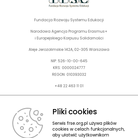
Fundacja Rozwoju Systemu Edukacji
Narodowa Agencja Programu Erasmus+
i Europejskiego Korpusu Solidarności
Aleje Jerozolimskie 142A, 02-305 Warszawa
NIP: 526-10-00-645
KRS: 0000024777
REGON: 010393032
+48 22 463 11 01
Zapraszamy do kontaktu telefonicznego w godz. 9-15.
Informujemy również, że w FRSE obowiązuje ruchomy czas pracy.
Pliki cookies
kontakt@frse.org.pl
Serwis frse.org.pl używa plików
cookies w celach funkcjonalnych,
aby ułatwić użytkownikom