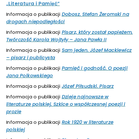
„Literatura i Pamięć”
Informacja o publikacji
Dobosz. Stefan Żeromski na
drogach niepodległości
Informacja o publikacji
Pisarz, który został papieżem.
Twórczość Karola Wojtyły – Jana Pawła II
Informacja o publikacji
Sam jeden. Józef Mackiewicz
– pisarz i publicysta
Informacja o publikacji
Pamięć i godność. O poezji
Jana Polkowskiego
Informacja o publikacji
Józef Piłsudski. Pisarz
Informacja o publikacji
Dzieje najnowsze w
literaturze polskiej. Szkice o współczesnej poezji i
prozie
Informacja o publikacji
Rok 1920 w literaturze
polskiej