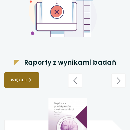
Raporty z wynikami badań
WIĘCEJ
poprzednie
nast