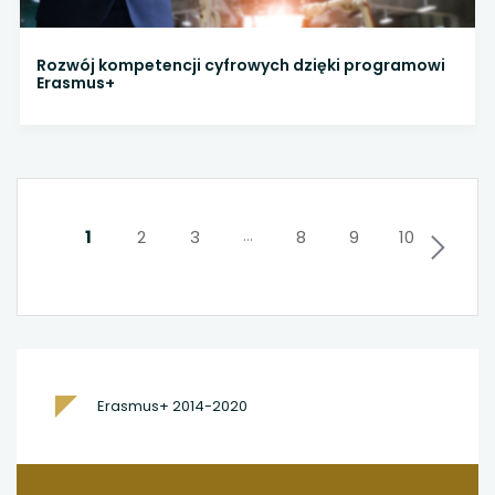
Rozwój kompetencji cyfrowych dzięki programowi
Erasmus+
...
1
2
3
8
9
10
NASTĘPNA
Erasmus+ 2014-2020