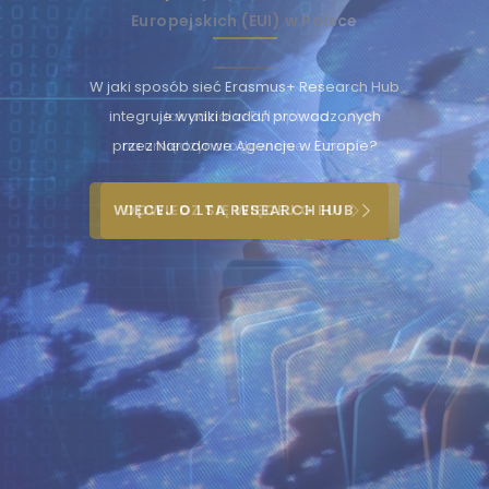
Europejskich (EUI) w Polsce
uwaga, link otwiera się w nowej karcie
uwaga, link otwiera się w nowej karcie
Jak udział w EUI wpływa
uwaga, link otwiera się w nowej karcie
na umiędzynarodowienie uczelni?
uwaga, link otwiera się w nowej karcie
DOWIEDZ SIĘ WIĘCEJ O EUI
uwaga, link otwiera się w nowej karcie
uwaga, link otwiera się w nowej karcie
uwaga, link otwiera się w nowej karcie
uwaga, link otwiera się w nowej karcie
uwaga, link otwiera się w nowej karcie