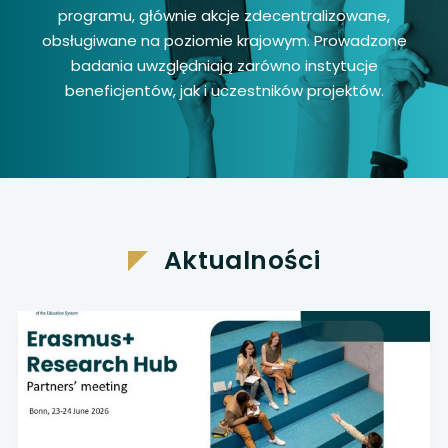
programu, głównie akcje zdecentralizowane,
uwaga, link otwiera się w nowej karcie
obsługiwane na poziomie krajowym. Prowadzone
badania uwzględniają zarówno instytucje
uwaga, link otwiera się w nowej karcie
beneficjentów, jak i uczestników projektów.
uwaga, link otwiera się w nowej karcie
uwaga, link otwiera się w nowej karcie
Aktualności