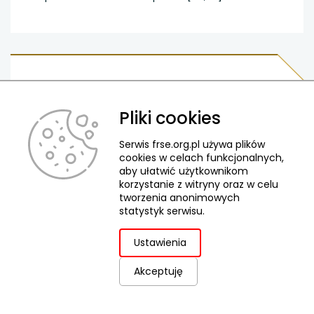
Vocational Education and Training
Austria
Pliki cookies
Nachhaltige Nutzung europäischer
Projektergebnisse. Thematisches Monitoring der
Serwis frse.org.pl używa plików
cookies w celach funkcjonalnych,
Nationalagentur Erasmus+ Bildung [DE]
aby ułatwić użytkownikom
korzystanie z witryny oraz w celu
tworzenia anonimowych
statystyk serwisu.
Ustawienia
Cross-sectoral
Austria
Akceptuję
Die Effekte der Erasmus+ Incomings auf die
österreichische Volkswirtschaft (German