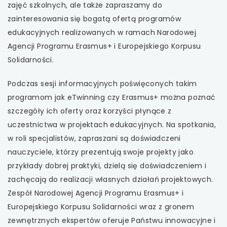
zajęć szkolnych, ale także zapraszamy do
uwaga, link otwiera się w nowej karcie
zainteresowania się bogatą ofertą programów
edukacyjnych realizowanych w ramach Narodowej
uwaga, link otwiera się w nowej karcie
Agencji Programu Erasmus+ i Europejskiego Korpusu
Solidarności.
uwaga, link otwiera się w nowej karcie
Podczas sesji informacyjnych poświęconych takim
uwaga, link otwiera się w nowej karcie
programom jak eTwinning czy Erasmus+ można poznać
szczegóły ich oferty oraz korzyści płynące z
uczestnictwa w projektach edukacyjnych. Na spotkania,
w roli specjalistów, zapraszani są doświadczeni
nauczyciele, którzy prezentują swoje projekty jako
przykłady dobrej praktyki, dzielą się doświadczeniem i
zachęcają do realizacji własnych działań projektowych.
Zespół Narodowej Agencji Programu Erasmus+ i
Europejskiego Korpusu Solidarności wraz z gronem
zewnętrznych ekspertów oferuje Państwu innowacyjne i