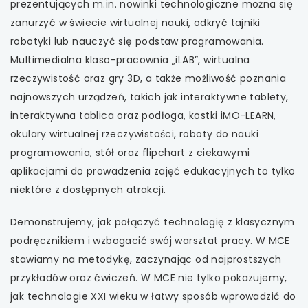
prezentujących m.in. nowinki technologiczne można się
uwaga, link otwiera się w nowej karcie
zanurzyć w świecie wirtualnej nauki, odkryć tajniki
robotyki lub nauczyć się podstaw programowania.
uwaga, link otwiera się w nowej karcie
Multimedialna klaso-pracownia „iLAB”, wirtualna
rzeczywistość oraz gry 3D, a także możliwość poznania
uwaga, link otwiera się w nowej karcie
najnowszych urządzeń, takich jak interaktywne tablety,
interaktywna tablica oraz podłoga, kostki iMO-LEARN,
uwaga, link otwiera się w nowej karcie
okulary wirtualnej rzeczywistości, roboty do nauki
programowania, stół oraz flipchart z ciekawymi
uwaga, link otwiera się w nowej karcie
aplikacjami do prowadzenia zajęć edukacyjnych to tylko
niektóre z dostępnych atrakcji.
uwaga, link otwiera się w nowej karcie
Demonstrujemy, jak połączyć technologię z klasycznym
uwaga, link otwiera się w nowej karcie
podręcznikiem i wzbogacić swój warsztat pracy. W MCE
stawiamy na metodykę, zaczynając od najprostszych
uwaga, link otwiera się w nowej karcie
przykładów oraz ćwiczeń. W MCE nie tylko pokazujemy,
jak technologie XXI wieku w łatwy sposób wprowadzić do
uwaga, link otwiera się w nowej karcie