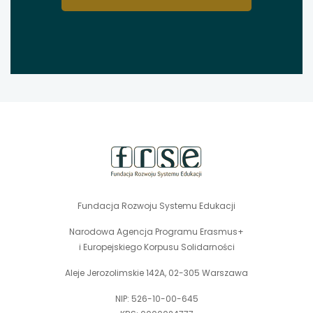
stopka
strony
Fundacja Rozwoju Systemu Edukacji
Narodowa Agencja Programu Erasmus+
i Europejskiego Korpusu Solidarności
Aleje Jerozolimskie 142A, 02-305 Warszawa
NIP: 526-10-00-645