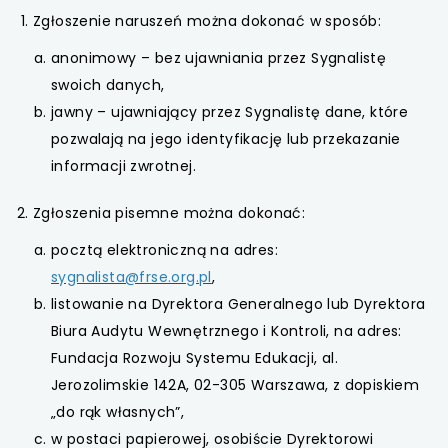
Zgłoszenie naruszeń można dokonać w sposób:
uwaga, link otwiera się w nowej karcie
anonimowy – bez ujawniania przez Sygnalistę
uwaga, link otwiera się w nowej karcie
swoich danych,
jawny – ujawniający przez Sygnalistę dane, które
uwaga, link otwiera się w nowej karcie
pozwalają na jego identyfikację lub przekazanie
informacji zwrotnej.
uwaga, link otwiera się w nowej karcie
Zgłoszenia pisemne można dokonać:
uwaga, link otwiera się w nowej karcie
pocztą elektroniczną na adres:
sygnalista@frse.org.pl
,
uwaga, link otwiera się w nowej karcie
listowanie na Dyrektora Generalnego lub Dyrektora
uwaga, link otwiera się w nowej karcie
Biura Audytu Wewnętrznego i Kontroli, na adres:
Fundacja Rozwoju Systemu Edukacji, al.
uwaga, link otwiera się w nowej karcie
Jerozolimskie 142A, 02-305 Warszawa, z dopiskiem
„do rąk własnych”,
uwaga, link otwiera się w nowej karcie
w postaci papierowej, osobiście Dyrektorowi