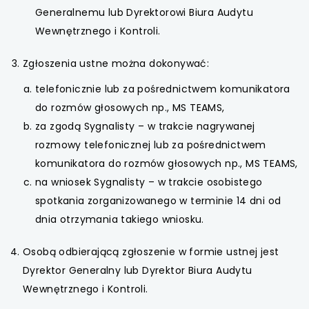
Generalnemu lub Dyrektorowi Biura Audytu
uwaga, link otwiera się w nowej karcie
Wewnętrznego i Kontroli.
uwaga, link otwiera się w nowej karcie
Zgłoszenia ustne można dokonywać:
telefonicznie lub za pośrednictwem komunikatora
uwaga, link otwiera się w nowej karcie
do rozmów głosowych np., MS TEAMS,
uwaga, link otwiera się w nowej karcie
za zgodą Sygnalisty – w trakcie nagrywanej
rozmowy telefonicznej lub za pośrednictwem
uwaga, link otwiera się w nowej karcie
komunikatora do rozmów głosowych np., MS TEAMS,
na wniosek Sygnalisty – w trakcie osobistego
uwaga, link otwiera się w nowej karcie
spotkania zorganizowanego w terminie 14 dni od
dnia otrzymania takiego wniosku.
uwaga, link otwiera się w nowej karcie
Osobą odbierającą zgłoszenie w formie ustnej jest
uwaga, link otwiera się w nowej karcie
Dyrektor Generalny lub Dyrektor Biura Audytu
Wewnętrznego i Kontroli.
uwaga, link otwiera się w nowej karcie