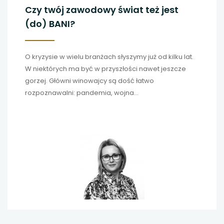
Czy twój zawodowy świat też jest
(do) BANI?
O kryzysie w wielu branżach słyszymy już od kilku lat.
W niektórych ma być w przyszłości nawet jeszcze
gorzej. Główni winowajcy są dość łatwo
rozpoznawalni: pandemia, wojna
w Ukrainie, inflacja i zjawiska z nią związane,
niepewne uwarunkowania prawne, gospodarcze,
społeczne, klimatyczne. W opisach sytuacji na rynku
pracy pojawiają się dość nieprzyjemne przymiotniki:
niestabilna, nieprzewidywalna, ryzykowna. Trzeba się
jakoś ustosunkować do tego stanu rzeczy.