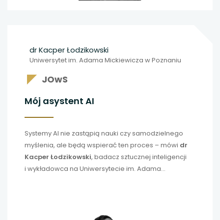
Zastanawiamy się nad przyszłością testowania,
również w kontekście zdalnego egzaminowania.
I zmianach, które muszą zajść, by było to możliwe.
dr Kacper Łodzikowski
Uniwersytet im. Adama Mickiewicza w Poznaniu
JOwS
Mój asystent AI
Systemy AI nie zastąpią nauki czy samodzielnego
myślenia, ale będą wspierać ten proces – mówi
dr
Kacper Łodzikowski
, badacz sztucznej inteligencji
i wykładowca na Uniwersytecie im. Adama
Mickiewicza w Poznaniu oraz Vice President of
Artificial Intelligence Capabilities w Pearson. –
I powinny to robić na każdych zajęciach. Z ekspertem
od AI rozmawiamy o przyszłości technologii i o tym,