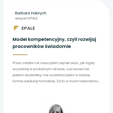
Barbara Habrych
ekspert EPALE
EPALE
Model kompetencyjny, czyli rozwijaj
pracowników świadomie
Przez ostatni rok nauczyłam się tak dużo, jak nigdy
wcześniej w podobnym okresie, a przecież nie
jestem studentką i nie uczestniczyłam w żadnej
formie edukacji formalnej. Za to w moim kalendarzu
w każdym tygodniu znalazło się miejsce na kilka
webinarów, szkoleń online, transmisji na żywo…