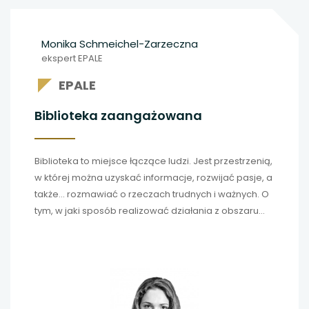
Monika Schmeichel-Zarzeczna
ekspert EPALE
EPALE
Biblioteka zaangażowana
Biblioteka to miejsce łączące ludzi. Jest przestrzenią,
w której można uzyskać informacje, rozwijać pasje, a
także… rozmawiać o rzeczach trudnych i ważnych. O
tym, w jaki sposób realizować działania z obszaru
edukacji obywatelskiej i jak wspierać
wielopoziomowy rozwój osób dorosłych opowiada
Barbara Markowska z Miejskiej Biblioteki Publicznej w
Szczecinie w rozmowie z Moniką Schmeichel-
Zarzeczną.