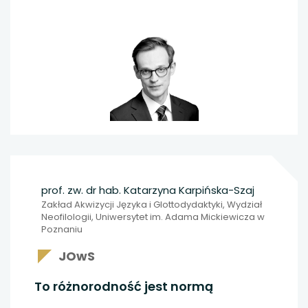
Witkowskim
, prezesem Centrum Edukacji
Obywatelskiej (CEO), a pretekstem do naszej
rozmowy jest raport Uczniowie-cudzoziemcy
w polskich szkołach w roku szkolnym 2024/2025,
opracowany przez Centrum Edukacji Obywatelskiej
we współpracy z Fundacją International Rescue
Committee Polska.
prof. zw. dr hab. Katarzyna Karpińska-Szaj
Zakład Akwizycji Języka i Glottodydaktyki, Wydział
Neofilologii, Uniwersytet im. Adama Mickiewicza w
Poznaniu
JOwS
To różnorodność jest normą