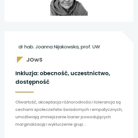
należy spełnić, by przekonująco mówić o wysokiej
jakości kształcenia językowego? Artykuł stanowi
próbę przybliżenia znaczenia terminu oraz wskazuje,
jak to się może przełożyć na konstruowanie systemu
zapewnienia i doskonalenia jakości kształcenia w
szkołach wyższych.
dr hab. Joanna Nijakowska, prof. UW
JOwS
Inkluzja: obecność, uczestnictwo,
dostępność
Otwartość, akceptacja różnorodności i tolerancja są
cechami społeczeństw świadomych i empatycznych,
umożliwiają zmniejszanie barier powodujących
marginalizację i wykluczenie grup
defaworyzowanych. Efektywne włączanie w edukacji