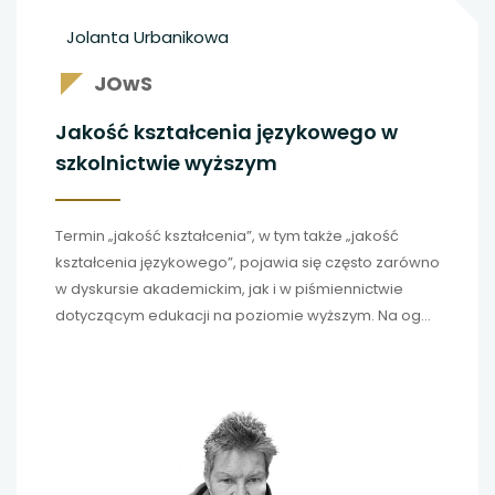
Jolanta Urbanikowa
JOwS
Jakość kształcenia językowego w
szkolnictwie wyższym
Termin „jakość kształcenia”, w tym także „jakość
kształcenia językowego”, pojawia się często zarówno
w dyskursie akademickim, jak i w piśmiennictwie
dotyczącym edukacji na poziomie wyższym. Na ogół
pojęcie to nie jest definiowane, ponieważ uważa się
jego znaczenie za oczywiste. Tymczasem każdy
rozumie je inaczej i odwołuje się do różnych
wyznaczników. Czym zatem jest jakość w kształceniu
językowym? Gdzie szukać inspiracji dla systemów
zapewniania i doskonalenia jakości? Jakie kryteria