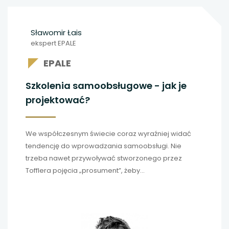
uwaga, link otwiera się w nowej karcie
Sławomir Łais
uwaga, link otwiera się w nowej karcie
ekspert EPALE
EPALE
uwaga, link otwiera się w nowej karcie
Szkolenia samoobsługowe - jak je
uwaga, link otwiera się w nowej karcie
projektować?
uwaga, link otwiera się w nowej karcie
We współczesnym świecie coraz wyraźniej widać
uwaga, link otwiera się w nowej karcie
tendencję do wprowadzania samoobsługi. Nie
trzeba nawet przywoływać stworzonego przez
uwaga, link otwiera się w nowej karcie
Tofflera pojęcia „prosument”, żeby
dostrzec, że coraz więcej czynności, które wcześniej
wymagały udziału firm lub osób trzecich, można
uwaga, link otwiera się w nowej karcie
wykonać samodzielnie.
uwaga, link otwiera się w nowej karcie