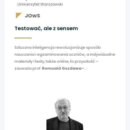
Uniwersytet Warszawski
JOwS
Testować, ale z sensem
Sztuczna inteligencja rewolucjonizuje sposób
nauczania i egzaminowania uczniów, a indywidualne
materiały i testy, także online, to przyszłość –
zauważa
prof.
Romuald Gozdawa-
Gołębiowski
z Uniwersytetu Warszawskiego. I choć
nauczyciele już dziś sięgają po nowatorskie
rozwiązania, to robią to w zbyt małym zakresie.
Z profesorem rozmawiamy o tym, po co testować
i jak to robić, by uczeń mógł wyciągnąć z tego
korzyści. Mówimy też o uczeniu ­„pod test”
i możliwości włączenia do wyników egzaminu
wniosków z obserwacji nauczycielskich.