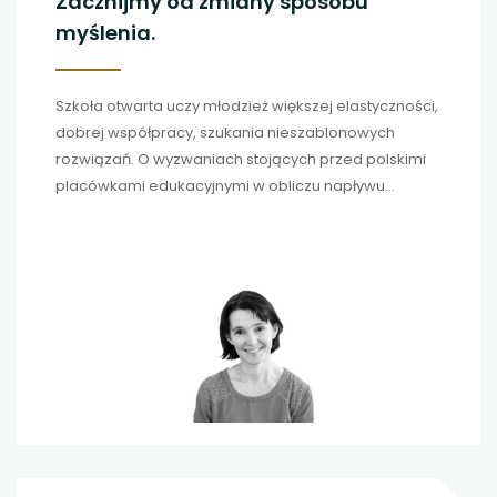
Zacznijmy od zmiany sposobu
myślenia.
Szkoła otwarta uczy młodzież większej elastyczności,
dobrej współpracy, szukania nieszablonowych
rozwiązań. O wyzwaniach stojących przed polskimi
placówkami edukacyjnymi w obliczu napływu
obcokrajowców rozmawiamy z
dr Izabelą
Czerniejewską
, specjalistką do spraw uczniów
imigrantów w Ośrodku Doskonalenia Nauczycieli w
Poznaniu.