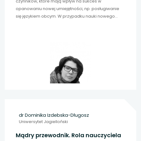
czynników, które mają wpływ na sukces w
opanowaniu nowej umiejętności, np. posługiwanie
się językiem obcym. W przypadku nauki nowego
języka ważne jest pierwsze wrażenie, ponieważ to na
nim zawsze człowiek buduje motywację do dalszej
nauki. Dobrze rozpoczęta przygoda z językiem
polskim jako obcym daje szansę każdemu uczniowi z
doświadczeniem migracji na sukces edukacyjny.
dr Dominika Izdebska-Długosz
Uniwersytet Jagielloński
Mądry przewodnik. Rola nauczyciela