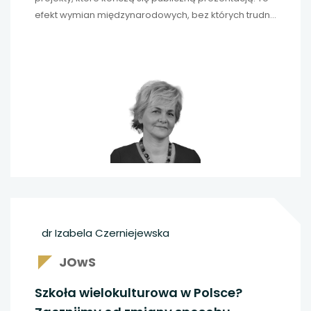
efekt wymian międzynarodowych, bez których trudno
wyobrazić sobie teraz pracę. O edukacji językowej
na uczelni wyższej rozmawiamy z profesor Lilianą
Szczuką-Dorną, dyrektor Centrum Języków i
Komunikacji Politechniki Poznańskiej.
dr Izabela Czerniejewska
JOwS
Szkoła wielokulturowa w Polsce?