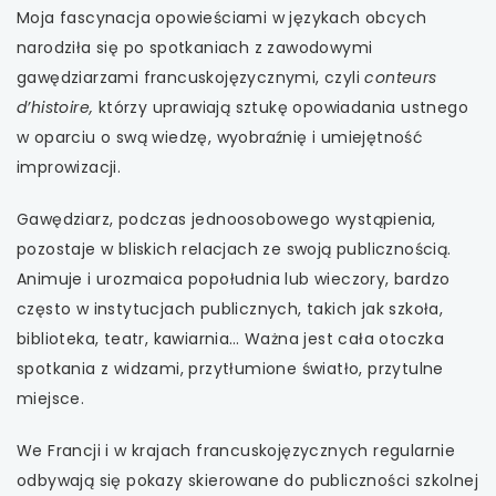
Moja fascynacja opowieściami w językach obcych
narodziła się po spotkaniach z zawodowymi
uwaga, link otwiera się w nowej karcie
gawędziarzami francuskojęzycznymi, czyli
conteurs
d’histoire,
którzy uprawiają sztukę opowiadania ustnego
uwaga, link otwiera się w nowej karcie
w oparciu o swą wiedzę, wyobraźnię i umiejętność
uwaga, link otwiera się w nowej karcie
improwizacji.
Gawędziarz, podczas jednoosobowego wystąpienia,
uwaga, link otwiera się w nowej karcie
pozostaje w bliskich relacjach ze swoją publicznością.
uwaga, link otwiera się w nowej karcie
Animuje i urozmaica popołudnia lub wieczory, bardzo
często w instytucjach publicznych, takich jak szkoła,
uwaga, link otwiera się w nowej karcie
biblioteka, teatr, kawiarnia… Ważna jest cała otoczka
spotkania z widzami, przytłumione światło, przytulne
uwaga, link otwiera się w nowej karcie
miejsce.
uwaga, link otwiera się w nowej karcie
We Francji i w krajach francuskojęzycznych regularnie
odbywają się pokazy skierowane do publiczności szkolnej