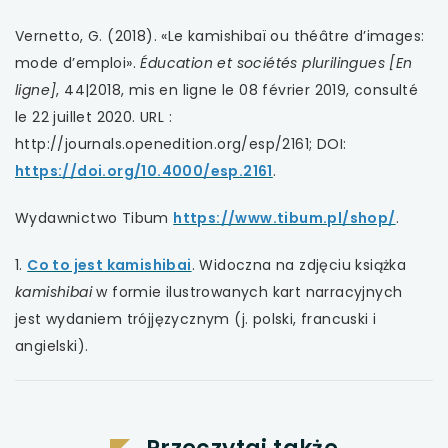
Vernetto, G. (2018). «Le kamishibaï ou théâtre d’images:
mode d’emploi».
Éducation et sociétés plurilingues [En
ligne]
, 44|2018, mis en ligne le 08 février 2019, consulté
le 22 juillet 2020. URL :
http://journals.openedition.org/esp/2161; DOI:
https://doi.org/10.4000/esp.2161
.
Wydawnictwo Tibum
https://www.tibum.pl/shop/
.
1.
Co to jest kamishibai
. Widoczna na zdjęciu książka
kamishibai
w formie ilustrowanych kart narracyjnych
jest wydaniem trójjęzycznym (j. polski, francuski i
angielski).