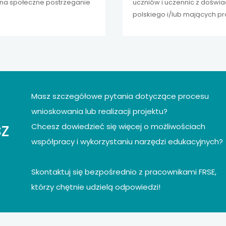
ą na społeczne postrzeganie
uczniów i uczennic z doświa
polskiego i/lub mających pr
pomoc w integracji w polskie
Masz szczegółowe pytania dotyczące procesu
wnioskowania lub realizacji projektu?
z
Chcesz dowiedzieć się więcej o możliwościach
współpracy i wykorzystaniu narzędzi edukacyjnych?
Skontaktuj się bezpośrednio z pracownikami FRSE,
którzy chętnie udzielą odpowiedzi!