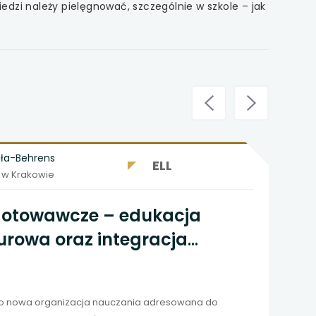
iedzi należy pielęgnować, szczególnie w szkole – jak
uła-Behrens
ELL
 w Krakowie
gotowawcze – edukacja
turowa oraz integracja
 z doświadczeniem migracji
W 
o
o nowa organizacja nauczania adresowana do