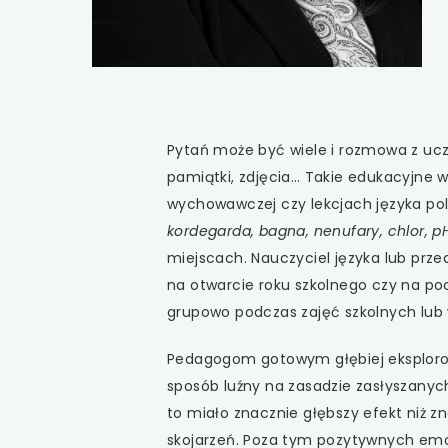
uwaga, link otwiera
uwaga, link otwiera
uwaga, link otwiera
Pytań może być wiele i rozmowa z ucz
uwaga, link otwiera
pamiątki, zdjęcia… Takie edukacyjne 
uwaga, link otwiera
wychowawczej czy lekcjach języka pols
kordegarda, bagna, nenufary, chlor, 
uwaga, link otwiera
miejscach. Nauczyciel języka lub przed
na otwarcie roku szkolnego czy na p
uwaga, link otwiera
grupowo podczas zajęć szkolnych lu
uwaga, link otwiera
Pedagogom gotowym głębiej eksplorow
sposób luźny na zasadzie zasłyszanyc
uwaga, link otwiera
to miało znacznie głębszy efekt niż zn
skojarzeń. Poza tym pozytywnych emoc