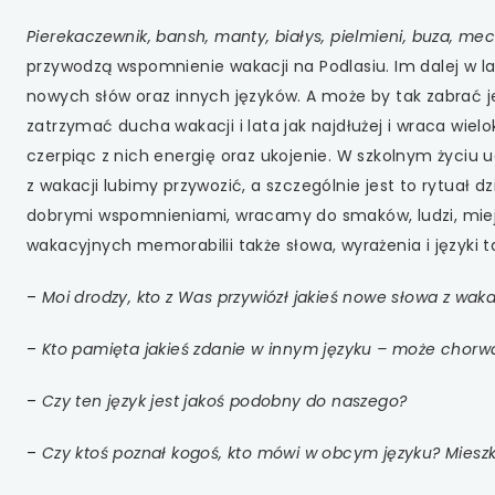
 się w nowej karcie
Pierekaczewnik, bansh, manty, białys, pielmieni, buza, mec
 się w nowej karcie
przywodzą wspomnienie wakacji na Podlasiu. Im dalej w la
nowych słów oraz innych języków. A może by tak zabrać j
 się w nowej karcie
zatrzymać ducha wakacji i lata jak najdłużej i wraca wie
czerpiąc z nich energię oraz ukojenie. W szkolnym życiu u
 się w nowej karcie
z wakacji lubimy przywozić, a szczególnie jest to rytuał 
dobrymi wspomnieniami, wracamy do smaków, ludzi, mie
 się w nowej karcie
wakacyjnych memorabilii także słowa, wyrażenia i języki 
 się w nowej karcie
–
Moi drodzy, kto z Was przywiózł jakieś nowe słowa z waka
 się w nowej karcie
–
Kto pamięta jakieś zdanie w innym języku – może chorw
 się w nowej karcie
–
Czy ten język jest jakoś podobny do naszego?
 się w nowej karcie
–
Czy ktoś poznał kogoś, kto mówi w obcym języku? Mieszk