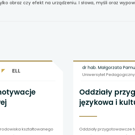
tylko obraz czy efekt na urządzeniu. I słowa, myśli oraz wypow
dr hab. Małgorzata Pam
ELL
Uniwersytet Pedagogiczny
motywacje
Oddziały przy
ej
językowa i kul
uczniów
środowiska kształtowanego
Oddziały przygotowawcze t