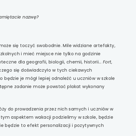
amiętacie nazwę?
oże się toczyć swobodnie. Mile widziane artefakty,
olnych i mieć miejsce nie tylko na godzinie
zne dla geografii, biologii, chemii, historii…
Fort,
, czego się doświadczyło w tych ciekawych
to będzie je mógł lepiej odnaleźć u uczniów w szkole
astępne zadanie może powstać plakat wykonany
óży do prowadzenia przez nich samych i uczniów w
m tym aspektem wakacji podzielimy w szkole, będzie
ie będzie to efekt personalizacji i pozytywnych