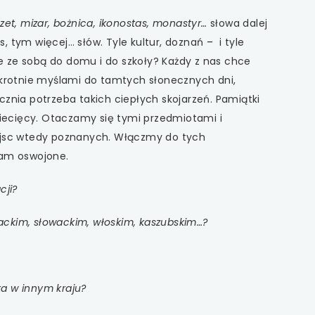
zet, mizar, bożnica, ikonostas, monastyr…
słowa dalej
s, tym więcej… słów. Tyle kultur, doznań
–
i tyle
e ze sobą do domu i do szkoły? Każdy z nas chce
lokrotnie myślami do tamtych słonecznych dni,
cznia potrzeba takich ciepłych skojarzeń. Pamiątki
dziecięcy. Otaczamy się tymi przedmiotami i
jsc wtedy poznanych. Włączmy do tych
tam oswojone.
cji?
ackim, słowackim, włoskim, kaszubskim…?
a w innym kraju?