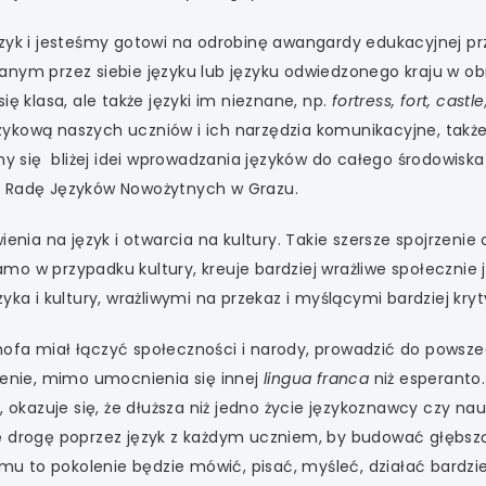
 się w nowej karcie
ęzyk i jesteśmy gotowi na odrobinę awangardy edukacyjnej pr
 się w nowej karcie
nanym przez siebie języku lub języku odwiedzonego kraju w
ię klasa, ale także języki im nieznane, np.
fortress, fort, castle
 się w nowej karcie
ykową naszych uczniów i ich narzędzia komunikacyjne, także
emy się bliżej idei wprowadzania języków do całego środowis
 się w nowej karcie
ą Radę Języków Nowożytnych w Grazu.
 się w nowej karcie
ienia na język i otwarcia na kultury. Takie szersze spojrzenie 
 samo w przypadku kultury, kreuje bardziej wrażliwe społecznie
yka i kultury, wrażliwymi na przekaz i myślącymi bardziej kryt
ofa miał łączyć społeczności i narody, prowadzić do powszec
nie, mimo umocnienia się innej
lingua franca
niż esperanto.
a, okazuje się, że dłuższa niż jedno życie językoznawcy czy n
 drogę poprzez język z każdym uczniem, by budować głębszą ś
emu to pokolenie będzie mówić, pisać, myśleć, działać bardziej