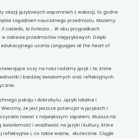
zy okazji językowych wspomnień z wakacji, to godne
 obrębie zagadnień nauczanego przedmiotu. Możemy
, il castello, la fortezza
… W obu przypadkach
 w zakresie przedmiotów niejęzykowych. Dzięki
ka edukacyjnego ucznia
Languages at the heart of
otwierające oczy na nasz rodzimy język i te, które
 jednostki i bardziej świadomych oraz refleksyjnych
ycznie.
hnego pokoju i dobrobytu. Języki lokalne i
 Wierzmy, że jest jeszcze potencjał w językach i
auczyciela nawet z największym zapałem; dłuższa niż
wiadomość i wrażliwość na języki i kultury, które
 refleksyjnie i, co także ważne, skutecznie. Ciągle