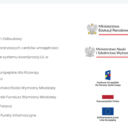
uwaga,
an Odbudowy
link
 branżowych centrów umiejętności
otwiera
 systemu koordynacji LLL w
się
w
nowej
uropejskie dla Rozwoju
karcie
uwaga,
go
link
uwaga,
aińska Rada Wymiany Młodzieży
otwiera
link
uwaga,
ewski Fundusz Wymiany Młodzieży
się
otwiera
link
w
uwaga,
 Poland
się
otwiera
nowej
link
w
 Punkty Informacyjne
się
karcie
otwiera
nowej
w
się
karcie