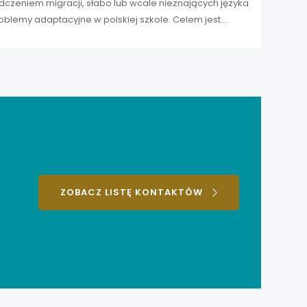
dczeniem migracji, słabo lub wcale nieznających języka
oblemy adaptacyjne w polskiej szkole. Celem jest
j szkole.
ZOBACZ LISTĘ KONTAKTÓW