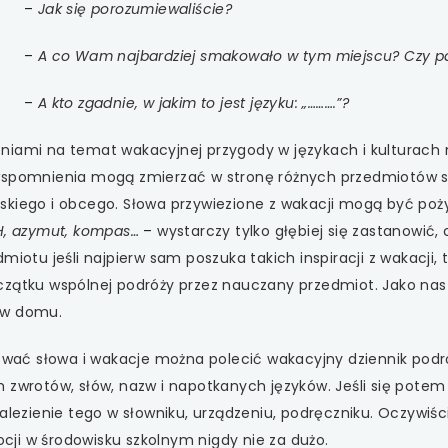
 się w nowej karcie
–
Jak się porozumiewaliście?
 się w nowej karcie
–
A co Wam najbardziej smakowało w tym miejscu? Czy p
 się w nowej karcie
–
A kto zgadnie, w jakim to jest języku: „……….”?
niami na temat wakacyjnej przygody w językach i kulturach m
 się w nowej karcie
wspomnienia mogą zmierzać w stronę różnych przedmiotów szk
 się w nowej karcie
kiego i obcego. Słowa przywiezione z wakacji mogą być pożytec
pH, azymut, kompas…
–
wystarczy tylko głębiej się zastanowić
 się w nowej karcie
miotu jeśli najpierw sam poszuka takich inspiracji z wakacji, 
oczątku wspólnej podróży przez nauczany przedmiot. Jako n
 się w nowej karcie
b w domu.
 się w nowej karcie
ać słowa i wakacje można polecić wakacyjny dziennik podr
h zwrotów, słów, nazw i napotkanych języków. Jeśli się pote
 się w nowej karcie
alezienie tego w słowniku, urządzeniu, podręczniku. Oczywiśc
ji w środowisku szkolnym nigdy nie za dużo.