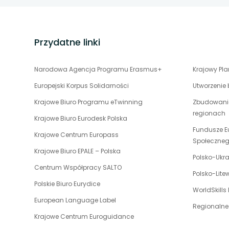
stopka
strony
Przydatne linki
uwaga,
Narodowa Agencja Programu Erasmus+
Krajowy Pl
link
Europejski Korpus Solidarności
Utworzenie
otwiera
uwaga,
Krajowe Biuro Programu eTwinning
Zbudowanie
się
link
regionach
w
uwaga,
Krajowe Biuro Eurodesk Polska
otwiera
nowej
link
Fundusze E
uwaga,
Krajowe Centrum Europass
się
karcie
otwiera
Społeczne
link
w
uwaga,
Krajowe Biuro EPALE – Polska
się
otwiera
Polsko-Ukr
nowej
link
w
uwaga,
Centrum Współpracy SALTO
się
karcie
otwiera
Polsko-Lit
nowej
link
w
uwaga,
Polskie Biuro Eurydice
się
karcie
otwiera
WorldSkills
nowej
link
w
uwaga,
European Language Label
się
karcie
otwiera
Regionalne
nowej
link
w
uwaga,
Krajowe Centrum Euroguidance
się
karcie
otwiera
nowej
link
w