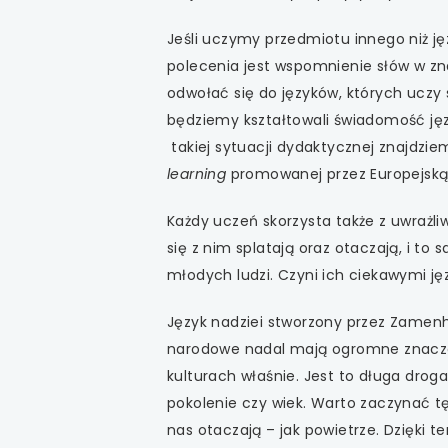
uwaga, link otwiera
Jeśli uczymy przedmiotu innego niż j
uwaga, link otwiera
polecenia jest wspomnienie słów w z
odwołać się do języków, których uczy s
uwaga, link otwiera
będziemy kształtowali świadomość jęz
takiej sytuacji dydaktycznej znajdzi
uwaga, link otwiera
learning
promowanej przez Europejsk
uwaga, link otwiera
Każdy uczeń skorzysta także z uwrażliw
się z nim splatają oraz otaczają, i to
młodych ludzi. Czyni ich ciekawymi jęz
Język nadziei stworzony przez Zamenh
narodowe nadal mają ogromne znacze
kulturach właśnie. Jest to długa drog
pokolenie czy wiek. Warto zaczynać tę
nas otaczają – jak powietrze. Dzięki t