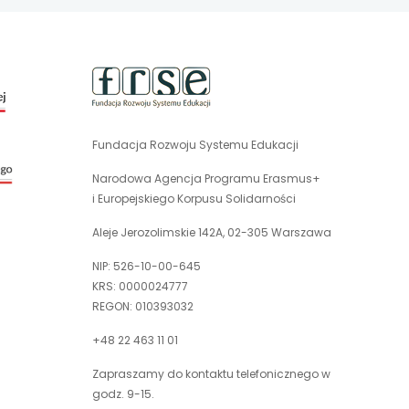
uwaga,
link
otwiera
się
Fundacja Rozwoju Systemu Edukacji
uwaga,
w
link
nowej
Narodowa Agencja Programu Erasmus+
otwiera
karcie
i Europejskiego Korpusu Solidarności
się
w
Aleje Jerozolimskie 142A, 02-305 Warszawa
nowej
NIP: 526-10-00-645
karcie
KRS: 0000024777
REGON: 010393032
+48 22 463 11 01
Zapraszamy do kontaktu telefonicznego w
godz. 9-15.