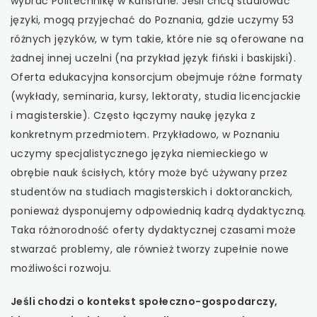
wybrać Politechnikę w Karlsruhe. Jeśli chcą studiować
języki, mogą przyjechać do Poznania, gdzie uczymy 53
różnych języków, w tym takie, które nie są oferowane na
żadnej innej uczelni (na przykład język fiński i baskijski).
Oferta edukacyjna konsorcjum obejmuje różne formaty
(wykłady, seminaria, kursy, lektoraty, studia licencjackie
i magisterskie). Często łączymy naukę języka z
konkretnym przedmiotem. Przykładowo, w Poznaniu
uczymy specjalistycznego języka niemieckiego w
obrębie nauk ścisłych, który może być używany przez
studentów na studiach magisterskich i doktoranckich,
ponieważ dysponujemy odpowiednią kadrą dydaktyczną.
Taka różnorodność oferty dydaktycznej czasami może
stwarzać problemy, ale również tworzy zupełnie nowe
możliwości rozwoju.
Jeśli chodzi o kontekst społeczno-gospodarczy,