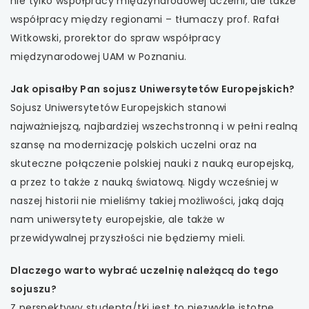
nie tylko współpracy międzynarodowej uczelni, ale także
współpracy między regionami – tłumaczy prof. Rafał
uwaga, link otwiera się w nowej karcie
Witkowski, prorektor do spraw współpracy
międzynarodowej UAM w Poznaniu.
uwaga, link otwiera się w nowej karcie
Jak opisałby Pan sojusz Uniwersytetów Europejskich?
uwaga, link otwiera się w nowej karcie
Sojusz Uniwersytetów Europejskich stanowi
najważniejszą, najbardziej wszechstronną i w pełni realną
uwaga, link otwiera się w nowej karcie
szansę na modernizację polskich uczelni oraz na
uwaga, link otwiera się w nowej karcie
skuteczne połączenie polskiej nauki z nauką europejską,
a przez to także z nauką światową. Nigdy wcześniej w
uwaga, link otwiera się w nowej karcie
naszej historii nie mieliśmy takiej możliwości, jaką dają
nam uniwersytety europejskie, ale także w
uwaga, link otwiera się w nowej karcie
przewidywalnej przyszłości nie będziemy mieli.
uwaga, link otwiera się w nowej karcie
Dlaczego warto wybrać uczelnię należącą do tego
sojuszu?
uwaga, link otwiera się w nowej karcie
Z perspektywy studenta/tki jest to niezwykle istotne,