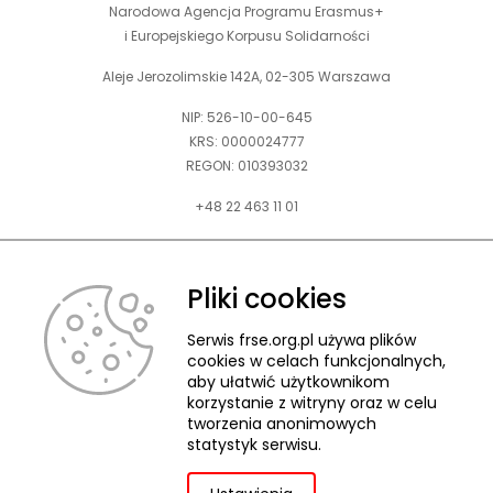
Narodowa Agencja Programu Erasmus+
i Europejskiego Korpusu Solidarności
Aleje Jerozolimskie 142A, 02-305 Warszawa
NIP: 526-10-00-645
KRS: 0000024777
REGON: 010393032
+48 22 463 11 01
Zapraszamy do kontaktu telefonicznego w godz. 9-15.
Informujemy również, że w FRSE obowiązuje ruchomy czas pracy.
Pliki cookies
kontakt@frse.org.pl
Serwis frse.org.pl używa plików
cookies w celach funkcjonalnych,
aby ułatwić użytkownikom
korzystanie z witryny oraz w celu
tworzenia anonimowych
© 2026 Fundacja Rozwoju Systemu Edukacji
statystyk serwisu.
Pliki cookies
Ochrona danych osobowych
Deklaracja dostępności
ZGŁASZANIE NARUSZEŃ