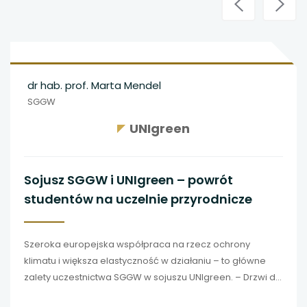
dr hab. prof. Marta Mendel
SGGW
UNIgreen
Sojusz SGGW i UNIgreen – powrót
studentów na uczelnie przyrodnicze
Szeroka europejska współpraca na rzecz ochrony
klimatu i większa elastyczność w działaniu – to główne
zalety uczestnictwa SGGW w sojuszu UNIgreen. – Drzwi do
siedmiu kolejnych uczelni są otwarte szeroko, studenci