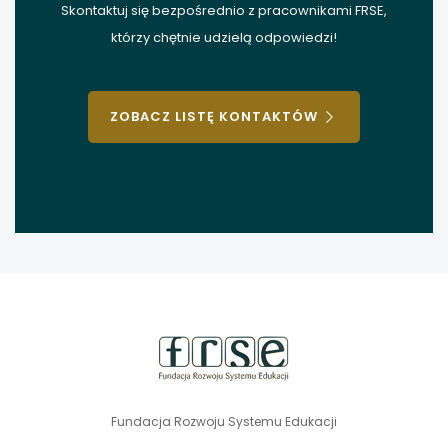
Skontaktuj się bezpośrednio z pracownikami FRSE,
którzy chętnie udzielą odpowiedzi!
ZOBACZ LISTĘ KONTAKTÓW
stopka
strony
Fundacja Rozwoju Systemu Edukacji