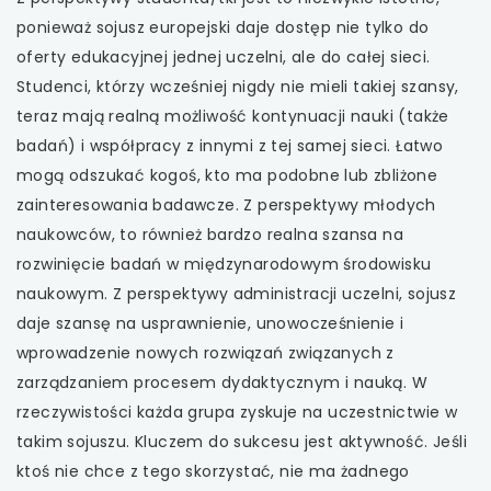
ponieważ sojusz europejski daje dostęp nie tylko do
uwaga, link otwiera się w nowej karcie
oferty edukacyjnej jednej uczelni, ale do całej sieci.
Studenci, którzy wcześniej nigdy nie mieli takiej szansy,
uwaga, link otwiera się w nowej karcie
teraz mają realną możliwość kontynuacji nauki (także
badań) i współpracy z innymi z tej samej sieci. Łatwo
uwaga, link otwiera się w nowej karcie
mogą odszukać kogoś, kto ma podobne lub zbliżone
uwaga, link otwiera się w nowej karcie
zainteresowania badawcze. Z perspektywy młodych
naukowców, to również bardzo realna szansa na
rozwinięcie badań w międzynarodowym środowisku
naukowym. Z perspektywy administracji uczelni, sojusz
daje szansę na usprawnienie, unowocześnienie i
wprowadzenie nowych rozwiązań związanych z
zarządzaniem procesem dydaktycznym i nauką. W
rzeczywistości każda grupa zyskuje na uczestnictwie w
takim sojuszu. Kluczem do sukcesu jest aktywność. Jeśli
ktoś nie chce z tego skorzystać, nie ma żadnego