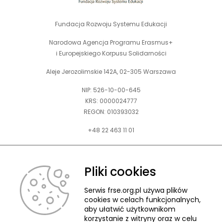
Fundacja Rozwoju Systemu Edukacji
Narodowa Agencja Programu Erasmus+
i Europejskiego Korpusu Solidarności
Aleje Jerozolimskie 142A, 02-305 Warszawa
NIP: 526-10-00-645
KRS: 0000024777
REGON: 010393032
+48 22 463 11 01
Zapraszamy do kontaktu telefonicznego w godz. 9-15.
Informujemy również, że w FRSE obowiązuje ruchomy czas pracy.
Pliki cookies
kontakt@frse.org.pl
Serwis frse.org.pl używa plików
cookies w celach funkcjonalnych,
aby ułatwić użytkownikom
korzystanie z witryny oraz w celu