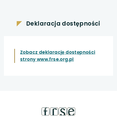
Deklaracja dostępności
Zobacz deklarację dostępności
uwaga,
strony www.frse.org.pl
link
otwiera
się
w
stopka
nowej
strony
karcie