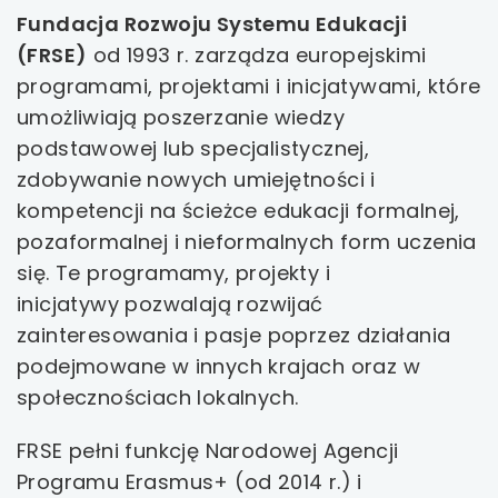
Fundacja Rozwoju Systemu Edukacji
uwaga, link otwiera się w nowej karcie
(FRSE)
od 1993 r. zarządza europejskimi
programami, projektami i inicjatywami, które
uwaga, link otwiera się w nowej karcie
umożliwiają poszerzanie wiedzy
uwaga, link otwiera się w nowej karcie
podstawowej lub specjalistycznej,
zdobywanie nowych umiejętności i
uwaga, link otwiera się w nowej karcie
kompetencji na ścieżce edukacji formalnej,
pozaformalnej i nieformalnych form uczenia
uwaga, link otwiera się w nowej karcie
się. Te programamy, projekty i
inicjatywy pozwalają rozwijać
uwaga, link otwiera się w nowej karcie
zainteresowania i pasje poprzez działania
podejmowane w innych krajach oraz w
uwaga, link otwiera się w nowej karcie
społecznościach lokalnych.
uwaga, link otwiera się w nowej karcie
FRSE pełni funkcję Narodowej Agencji
uwaga, link otwiera się w nowej karcie
Programu Erasmus+ (od 2014 r.) i