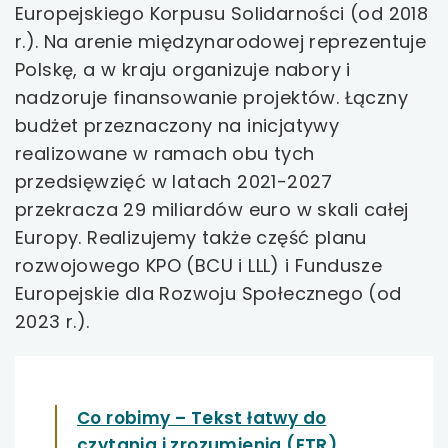
Europejskiego Korpusu Solidarności (od 2018
uwaga, link otwiera się w nowej karcie
r.). Na arenie międzynarodowej reprezentuje
Polskę, a w kraju organizuje nabory i
uwaga, link otwiera się w nowej karcie
nadzoruje finansowanie projektów. Łączny
budżet przeznaczony na inicjatywy
uwaga, link otwiera się w nowej karcie
realizowane w ramach obu tych
przedsięwzięć w latach 2021-2027
uwaga, link otwiera się w nowej karcie
przekracza 29 miliardów euro w skali całej
uwaga, link otwiera się w nowej karcie
Europy. Realizujemy także część planu
rozwojowego KPO (BCU i LLL) i Fundusze
uwaga, link otwiera się w nowej karcie
Europejskie dla Rozwoju Społecznego (od
2023 r.).
uwaga, link otwiera się w nowej karcie
uwaga, link otwiera się w nowej karcie
Co robimy – Tekst łatwy do
uwaga, link otwiera się w nowej karcie
uwaga,
czytania i zrozumienia (ETR)