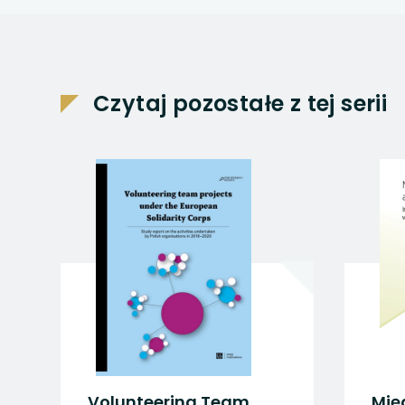
uwaga, link otwiera
uwaga, link otwiera
uwaga, link otwiera
Czytaj pozostałe z tej serii
uwaga, link otwiera
uwaga, link otwiera
Volunteering Team
Mię