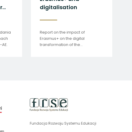
r
digitalisation
h
dania
Report on the impact of
mach
Erasmus+ on the digital
-AE.
transformation of the
beneficiaries of this programme.
uwaga,
link
otwiera
się
Fundacja Rozwoju Systemu Edukacji
uwaga,
w
link