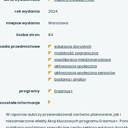
 się w nowej karcie
rok wydania
2024
 się w nowej karcie
miejsce wydania
Warszawa
 się w nowej karcie
liczba stron
84
 się w nowej karcie
hasła przedmiotowe
edukacja dorosłych
mobilność zagraniczna
 się w nowej karcie
współpraca międzynarodowa
aktywizacja społeczna
 się w nowej karcie
aktywizacja społeczna seniorów
badania i analizy
 się w nowej karcie
programy
Erasmus+
 się w nowej karcie
ozostałe informacje
 się w nowej karcie
W raporcie autorzy przeanalizowali zarówno planowane, jak i
niezamierzone efekty Akcji kluczowych programu Erasmus+. Pon
publikacji wyróżniono specyficzne cechy sektora edukacji dorosł