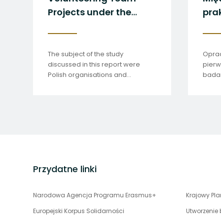
Projects under the
pra
European Solidarity
Corps
The subject of the study
Oprac
discussed in this report were
pier
Polish organisations and
badan
international volunteers who
w kra
carried out team volunteering
projects in Poland.
stopka
strony
Przydatne linki
uwaga,
Narodowa Agencja Programu Erasmus+
Krajowy Pl
link
Europejski Korpus Solidarności
Utworzenie
otwiera