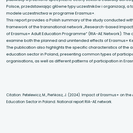
 się w nowej karcie
Polsce, przedstawiając główne typy uczestników i organizacji, a 
modele uczestnictwa w programie Erasmus+.
 się w nowej karcie
This report provides a Polish summary of the study conducted with
framework of the transnational network „Research-based Impact
 się w nowej karcie
of Erasmus+ Adult Education Programme” (RIA-AE Network). The 
examine both the planned and unintended effects of Erasmus+ Ke
 się w nowej karcie
The publication also highlights the specific characteristics of the a
education sector in Poland, presenting common types of particip
 się w nowej karcie
organisations, as well as different patterns of participation in Era
 się w nowej karcie
 się w nowej karcie
Citation: Petelewicz, M., Pieńkosz, J. (2024). Impact of Erasmus+ on the 
Education Sector in Poland. National report RIA-AE network.
 się w nowej karcie
 się w nowej karcie