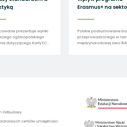
ktyką
Erasmus+ na sekto
edukacji dorosłyc
owanie prezentuje wyniki
Polskie podsumowanie ba
wszego ogólnopolskiego
przeprowadzonego w ra
ia dotyczącego Karty ECHE
międzynarodowej sieci RIA
jowych uczelniach.
uwaga,
an Odbudowy
link
 branżowych centrów umiejętności
otwiera