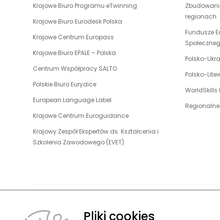
uwaga,
Krajowe Biuro Programu eTwinning
Zbudowanie
się
link
regionach
w
uwaga,
Krajowe Biuro Eurodesk Polska
otwiera
nowej
link
Fundusze E
uwaga,
Krajowe Centrum Europass
się
karcie
otwiera
Społeczne
link
w
uwaga,
Krajowe Biuro EPALE – Polska
się
otwiera
Polsko-Ukr
nowej
link
w
uwaga,
Centrum Współpracy SALTO
się
karcie
otwiera
Polsko-Lit
nowej
link
w
uwaga,
Polskie Biuro Eurydice
się
karcie
otwiera
WorldSkills
nowej
link
w
uwaga,
European Language Label
się
karcie
otwiera
Regionalne
nowej
link
w
uwaga,
Krajowe Centrum Euroguidance
się
karcie
otwiera
nowej
link
w
Krajowy Zespół Ekspertów ds. Kształcenia i
się
karcie
otwiera
nowej
uwaga,
Szkolenia Zawodowego (EVET)
w
się
karcie
link
nowej
w
otwiera
karcie
nowej
się
karcie
w
nowej
karcie
Pliki cookies
O FUNDACJ
© 2026 Fundacja Rozwoju Systemu Edukacji