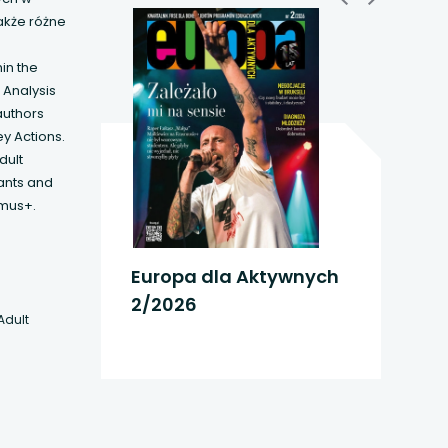
także różne
in the
 Analysis
authors
y Actions.
dult
ants and
smus+.
Europa dla Aktywnych
2/2026
Adult