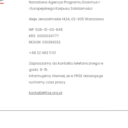
nowej
Narodowa Agencja Programu Erasmus+
otwiera
karcie
i Europejskiego Korpusu Solidarności
się
w
Aleje Jerozolimskie 142A, 02-305 Warszawa
nowej
NIP: 526-10-00-645
karcie
KRS: 0000024777
REGON: 010393032
+48 22 463 11 01
Zapraszamy do kontaktu telefonicznego w
godz. 9-15.
Informujemy również, że w FRSE obowiązuje
ruchomy czas pracy.
kontakt@frse.org.pl
óć do góry
uwaga,
Projekt i realizacja: