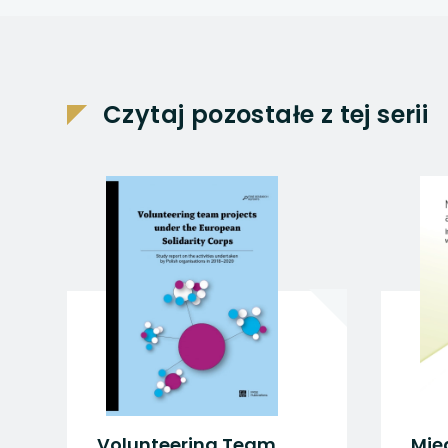
uwaga, link otwiera
uwaga, link otwiera
uwaga, link otwiera
Czytaj pozostałe z tej serii
uwaga, link otwiera
uwaga, link otwiera
Volunteering Team
Mię