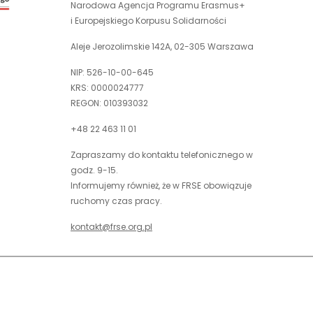
nowej
Narodowa Agencja Programu Erasmus+
otwiera
karcie
i Europejskiego Korpusu Solidarności
się
w
Aleje Jerozolimskie 142A, 02-305 Warszawa
nowej
NIP: 526-10-00-645
karcie
KRS: 0000024777
REGON: 010393032
+48 22 463 11 01
Zapraszamy do kontaktu telefonicznego w
godz. 9-15.
Informujemy również, że w FRSE obowiązuje
ruchomy czas pracy.
kontakt@frse.org.pl
óć do góry
uwaga,
Projekt i realizacja: