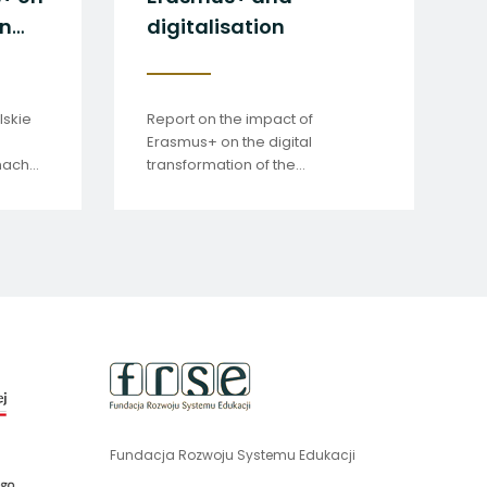
on
digitalisation
lskie
Report on the impact of
Erasmus+ on the digital
mach
transformation of the
beneficiaries of this programme.
uwaga,
link
otwiera
się
Fundacja Rozwoju Systemu Edukacji
uwaga,
w
link