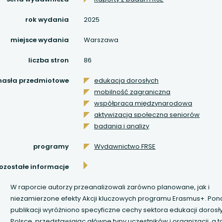
 się w nowej karcie
rok wydania
2025
 się w nowej karcie
miejsce wydania
Warszawa
 się w nowej karcie
liczba stron
86
 się w nowej karcie
hasła przedmiotowe
edukacja dorosłych
mobilność zagraniczna
 się w nowej karcie
współpraca międzynarodowa
aktywizacja społeczna seniorów
 się w nowej karcie
badania i analizy
programy
Wydawnictwo FRSE
 się w nowej karcie
ozostałe informacje
 się w nowej karcie
W raporcie autorzy przeanalizowali zarówno planowane, jak i
 się w nowej karcie
niezamierzone efekty Akcji kluczowych programu Erasmus+. Pon
publikacji wyróżniono specyficzne cechy sektora edukacji dorosł
Polsce, przedstawiając główne typy uczestników i organizacji, a 