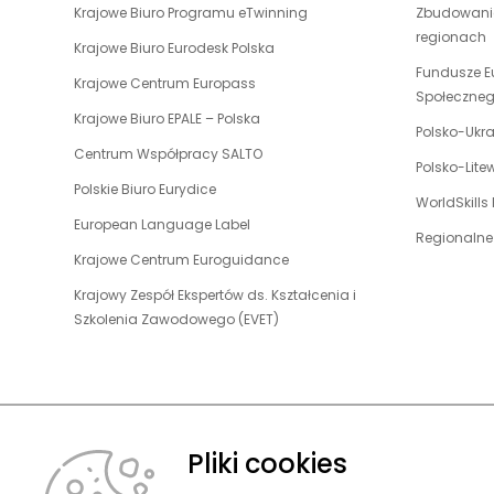
uwaga,
Krajowe Biuro Programu eTwinning
Zbudowanie
się
link
regionach
w
uwaga,
Krajowe Biuro Eurodesk Polska
otwiera
nowej
link
Fundusze E
uwaga,
Krajowe Centrum Europass
się
karcie
otwiera
Społeczne
link
w
uwaga,
Krajowe Biuro EPALE – Polska
się
otwiera
Polsko-Ukr
nowej
link
w
uwaga,
Centrum Współpracy SALTO
się
karcie
otwiera
Polsko-Lit
nowej
link
w
uwaga,
Polskie Biuro Eurydice
się
karcie
otwiera
WorldSkills
nowej
link
w
uwaga,
European Language Label
się
karcie
otwiera
Regionalne
nowej
link
w
uwaga,
Krajowe Centrum Euroguidance
się
karcie
otwiera
nowej
link
w
Krajowy Zespół Ekspertów ds. Kształcenia i
się
karcie
otwiera
nowej
uwaga,
Szkolenia Zawodowego (EVET)
w
się
karcie
link
nowej
w
otwiera
karcie
nowej
się
karcie
w
nowej
Pliki cookies
karcie
O FUNDACJ
© 2026 Fundacja Rozwoju Systemu Edukacji