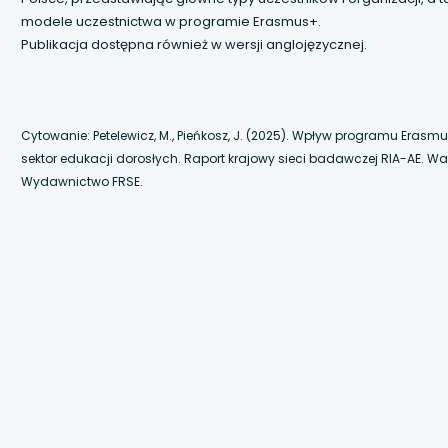
 się w nowej karcie
modele uczestnictwa w programie Erasmus+.
Publikacja dostępna również w wersji anglojęzycznej.
 się w nowej karcie
 się w nowej karcie
Cytowanie: Petelewicz, M., Pieńkosz, J. (2025). Wpływ programu Erasm
 się w nowej karcie
sektor edukacji dorosłych. Raport krajowy sieci badawczej RIA-AE. W
Wydawnictwo FRSE.
 się w nowej karcie
 się w nowej karcie
 się w nowej karcie
 się w nowej karcie
 się w nowej karcie