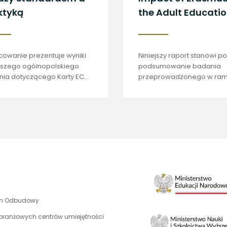
ktyką
the Adult Educati
Sector in Poland
owanie prezentuje wyniki
Niniejszy raport stanowi po
wszego ogólnopolskiego
podsumowanie badania
ia dotyczącego Karty ECHE
przeprowadzonego w ra
jowych uczelniach.
międzynarodowej sieci
„Research-based Impact
Analysis of Erasmus+ Adult
Education Programme” (R
uwaga,
an Odbudowy
link
 branżowych centrów umiejętności
otwiera