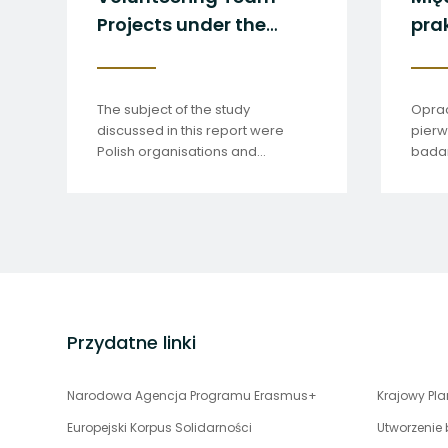
Projects under the
pra
European Solidarity
Corps
The subject of the study
Oprac
discussed in this report were
pier
Polish organisations and
badan
international volunteers who
w kra
carried out team volunteering
projects in Poland.
stopka
strony
Przydatne linki
uwaga,
Narodowa Agencja Programu Erasmus+
Krajowy Pl
link
Europejski Korpus Solidarności
Utworzenie
otwiera