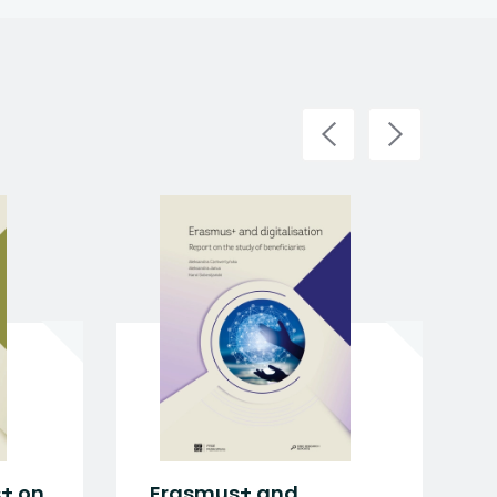
on
Erasmus+ and