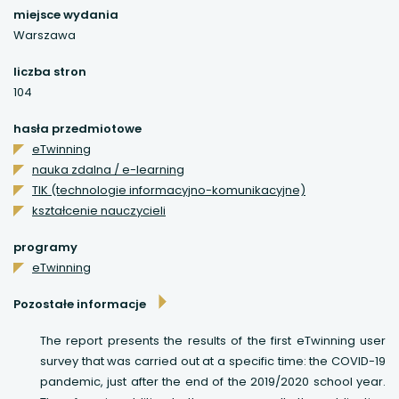
miejsce wydania
uwaga, link otwiera się w nowej karcie
Warszawa
liczba stron
uwaga, link otwiera się w nowej karcie
104
uwaga, link otwiera się w nowej karcie
hasła przedmiotowe
eTwinning
uwaga, link otwiera się w nowej karcie
nauka zdalna / e-learning
TIK (technologie informacyjno-komunikacyjne)
kształcenie nauczycieli
programy
eTwinning
Pozostałe informacje
The report presents the results of the first eTwinning user
survey that was carried out at a specific time: the COVID-19
pandemic, just after the end of the 2019/2020 school year.