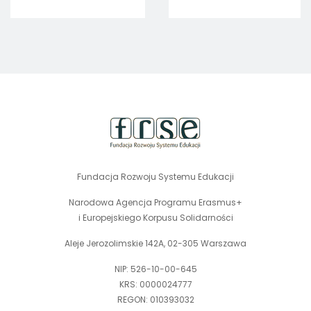
Polish organisations
badania
and international
dotyczącego Karty
volunteers who
ECHE w krajowych
carried out team
uczelniach.
volunteering
projects in Poland.
stopka
strony
Fundacja Rozwoju Systemu Edukacji
Narodowa Agencja Programu Erasmus+
i Europejskiego Korpusu Solidarności
Aleje Jerozolimskie 142A, 02-305 Warszawa
NIP: 526-10-00-645
KRS: 0000024777
REGON: 010393032