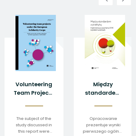
Volunteering
Między
Team Projects
standardem
under the
a praktyką
European
Solidarity
The subject of the
Opracowanie
study discussed in
prezentuje wyniki
Corps
this report were
pierwszego ogólnopolski