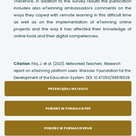
Therefore, in addition to the survey results the publication
includes also eTwinning ambassadors comments on the
ways they coped with remote learning in this difficult time
as well as on the implementation of eTwinning online
projects and the way it has affected their knowledge of
online tools and their digital competencies.
Citation:
Fila, J. et al. (2021).
Networked Teachers. Research
report on eTwinning platform users
. Warsaw: Foundation for the
Development of the Education System. DOI: 10.47050/66515529
UWAGA,
PRZEGLĄDAJ NA ISSUU
LINK
POBIERZ W FORMACIE PDF
OTWIERA
POBIERZ W FORMACIE EPUB
SIĘ