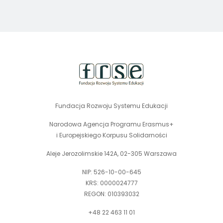
cyfrowych.
stopka
strony
Fundacja Rozwoju Systemu Edukacji
Narodowa Agencja Programu Erasmus+
i Europejskiego Korpusu Solidarności
Aleje Jerozolimskie 142A, 02-305 Warszawa
NIP: 526-10-00-645
KRS: 0000024777
REGON: 010393032
+48 22 463 11 01