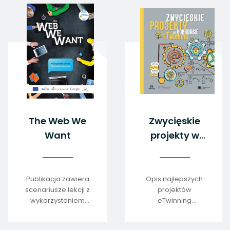
The Web We
Zwycięskie
Want
projekty w
konkursie
eTwinning
2026
Publikacja zawiera
Opis najlepszych
scenariusze lekcji z
projektów
wykorzystaniem
eTwinning
nowoczesnych
nagrodzonych w
technologii
2026 roku.