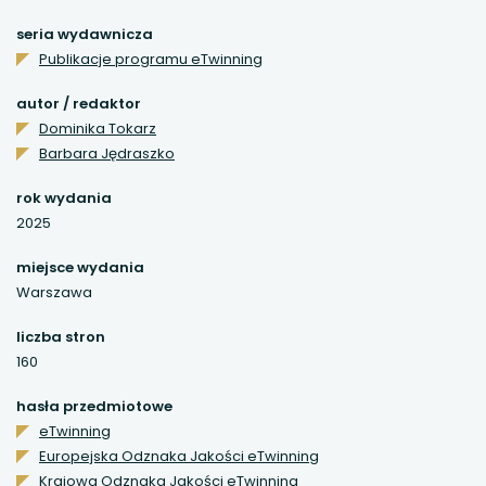
się
CZYTELNI
w
seria wydawnicza
uwaga, link otwiera się w nowej karcie
nowej
Publikacje programu eTwinning
karcie
uwaga, link otwiera się w nowej karcie
autor / redaktor
Dominika Tokarz
uwaga, link otwiera się w nowej karcie
Barbara Jędraszko
uwaga, link otwiera się w nowej karcie
rok wydania
2025
uwaga, link otwiera się w nowej karcie
miejsce wydania
Warszawa
uwaga, link otwiera się w nowej karcie
liczba stron
uwaga, link otwiera się w nowej karcie
160
hasła przedmiotowe
uwaga, link otwiera się w nowej karcie
eTwinning
Europejska Odznaka Jakości eTwinning
uwaga, link otwiera się w nowej karcie
Krajowa Odznaka Jakości eTwinning