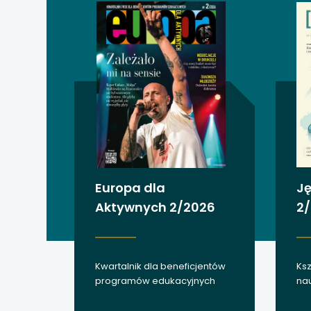
uwaga, link otwiera
uwaga, link otwiera
uwaga, link otwiera
uwaga, link otwiera
uwaga, link otwiera
uwaga, link otwiera
Europa dla
Ję
Aktywnych 2/2026
2
uwaga, link otwiera
uwaga, link otwiera
Kwartalnik dla beneficjentów
Ksz
uwaga, link otwiera
programów edukacyjnych
nau