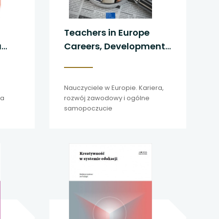
Teachers in Europe
a
Careers, Development
a
and Well-being
Nauczyciele w Europie. Kariera,
na
rozwój zawodowy i ogólne
samopoczucie