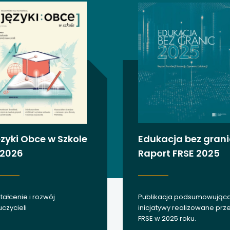
 się w nowej karcie
 się w nowej karcie
 się w nowej karcie
 się w nowej karcie
 się w nowej karcie
 się w nowej karcie
zyki Obce w Szkole
Edukacja bez grani
/2026
Raport FRSE 2025
 się w nowej karcie
 się w nowej karcie
tałcenie i rozwój
Publikacja podsumowując
 się w nowej karcie
czycieli
inicjatywy realizowane prz
FRSE w 2025 roku.