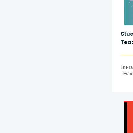
Stud
Teac
In-s
Edu
The su
in-ser