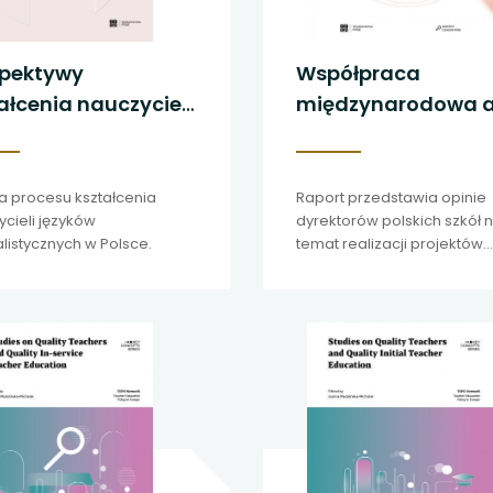
spektywy
Współpraca
ałcenia nauczycieli
międzynarodowa 
yków
jakość i organizacj
jalistycznych w
pracy szkół
ce
a procesu kształcenia
Raport przedstawia opinie
cieli języków
dyrektorów polskich szkół 
listycznych w Polsce.
temat realizacji projektów
międzynarodowych w ich
placówkach.