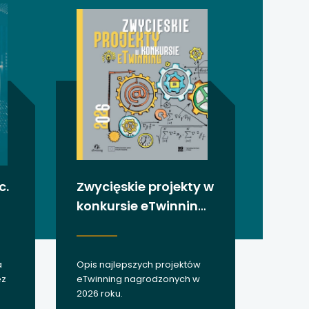
c.
Zwycięskie projekty w
konkursie eTwinning
2026
a
Opis najlepszych projektów
ez
eTwinning nagrodzonych w
2026 roku.