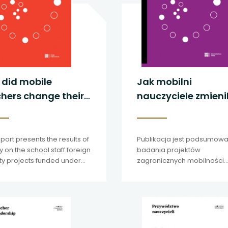
did mobile
Jak mobilni
hers change their
nauczyciele zmienil
ols?
swoje szkoły?
eport presents the results of
Publikacja jest podsumow
y on the school staff foreign
badania projektów
ty projects funded under
zagranicznych mobilności
rasmus+ programme in
nauczycieli.
d.