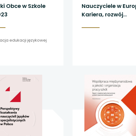
ki Obce w Szkole
Nauczyciele w Euro
023
Kariera, rozwój
zawodowy i ogólne
samopoczucie
acja edukacji językowej