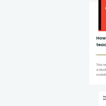
How 
teac
scho
This r
a stud
mobili
the E
Polan