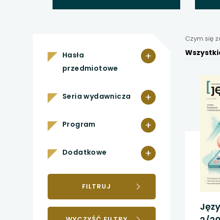
uwaga, link otwiera
uwaga, link otwiera
Czym się 
uwaga, link otwiera
Wszystki
+
Hasła
przedmiotowe
uwaga, link otwiera
+
Seria wydawnicza
uwaga, link otwiera
+
Program
uwaga, link otwiera
uwaga, link otwiera
+
Dodatkowe
uwaga, link otwiera
FILTRUJ
uwaga, link otwiera
Języ
WYCZYŚĆ FILTRY