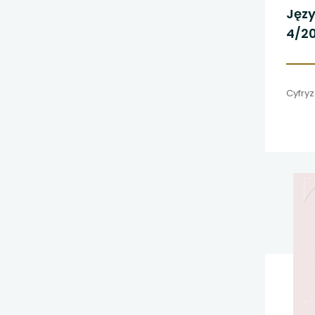
Języ
4/2
Cyfryz