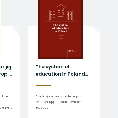
i jej
The system of
ropie
education in Poland
ązań
2025
ydice
Anglojęzyczna publikacja
prezentująca polski system
kresie
edukacji