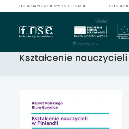
skip
FUNDACJA ROZWOJU SYSTEMU EDUKACJI
O FUNDACJI
linki
uwaga, link otwiera
uwaga, link otwiera
uwaga, link otwiera
Strona główna
Czytelnia
Kształcenie nauczycieli w Fi
Kształcenie nauczycieli
uwaga, link otwiera
uwaga, link otwiera
uwaga, link otwiera
treść
strony
uwaga, link otwiera
uwaga, link otwiera