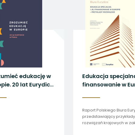
 się w nowej karcie
 się w nowej karcie
 się w nowej karcie
 się w nowej karcie
 się w nowej karcie
zumieć edukację w
Edukacja specjalna 
pie. 20 lat Eurydice
finansowanie w Eu
olsce
– przykłady rozwi
Raport Polskiego Biura Eur
przedstawiający przykłady
rozwiązań krajowych w za
organizacji i finansowania