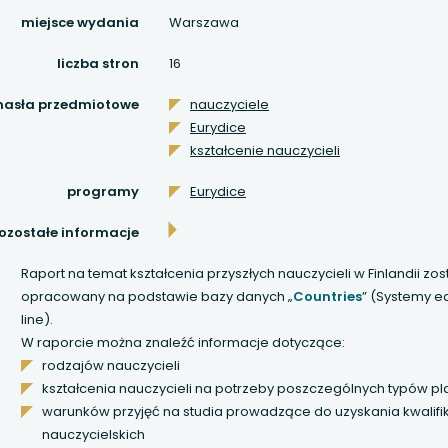
 się w nowej karcie
miejsce wydania
Warszawa
 się w nowej karcie
liczba stron
16
 się w nowej karcie
hasła przedmiotowe
nauczyciele
Eurydice
 się w nowej karcie
kształcenie nauczycieli
programy
Eurydice
 się w nowej karcie
ozostałe informacje
 się w nowej karcie
Raport na temat kształcenia przyszłych nauczycieli w Finlandii zos
opracowany na podstawie bazy danych „
Countries
” (Systemy e
 się w nowej karcie
line).
W raporcie można znaleźć informacje dotyczące:
 się w nowej karcie
rodzajów nauczycieli
kształcenia nauczycieli na potrzeby poszczególnych typów p
 się w nowej karcie
warunków przyjęć na studia prowadzące do uzyskania kwalifik
nauczycielskich