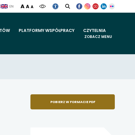
większa czcionka
UWAGA,
UWAGA,
UWAGA,
UWAGA,
UWAGA,
A
normalna czcionka
A
AGA,
SZYBKIE
EN
mniejsza czcionka
A
LINK
LINK
LINK
LINK
LINK
NK
LINKI
OTWIERA
OTWIERA
OTWIERA
OTWIERA
OTWIERA
WIERA
SIĘ
SIĘ
SIĘ
SIĘ
SIĘ
W
W
W
W
W
NOWEJ
NOWEJ
NOWEJ
NOWEJ
NOWEJ
WEJ
KARCIE
KARCIE
KARCIE
KARCIE
KARCIE
RCIE
KTÓW
PLATFORMY WSPÓŁPRACY
CZYTELNIA
ZOBACZ MENU
menu
POBIERZ W FORMACIE PDF