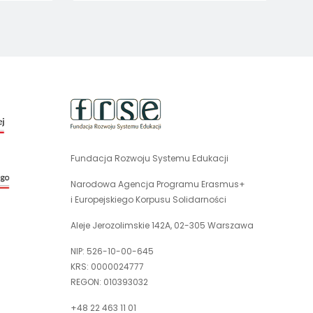
pie
uwaga,
link
otwiera
się
Fundacja Rozwoju Systemu Edukacji
uwaga,
w
link
nowej
Narodowa Agencja Programu Erasmus+
otwiera
karcie
i Europejskiego Korpusu Solidarności
się
w
Aleje Jerozolimskie 142A, 02-305 Warszawa
nowej
NIP: 526-10-00-645
karcie
KRS: 0000024777
REGON: 010393032
+48 22 463 11 01