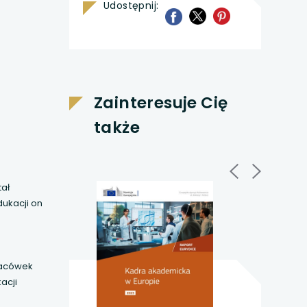
Udostępnij:
uwaga, link otwiera 
uwaga, link otwiera s
uwaga, link otwi
Zainteresuje Cię
także
tał
dukacji on
lacówek
acji