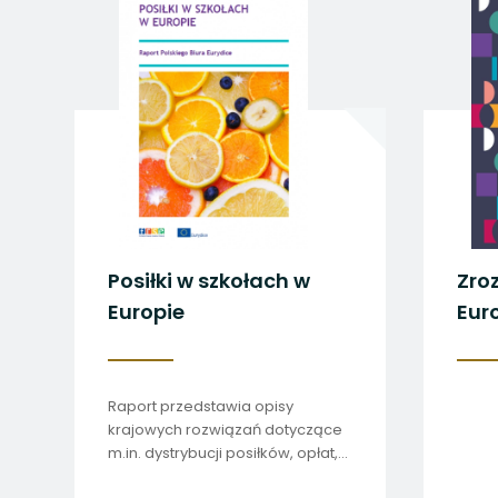
uwaga, link otwiera
uwaga, link otwiera
uwaga, link otwiera
uwaga, link otwiera
uwaga, link otwiera
Posiłki w szkołach w
Zro
Europie
Euro
w P
Raport przedstawia opisy
krajowych rozwiązań dotyczące
m.in. dystrybucji posiłków, opłat,
standardów i jakości żywności.