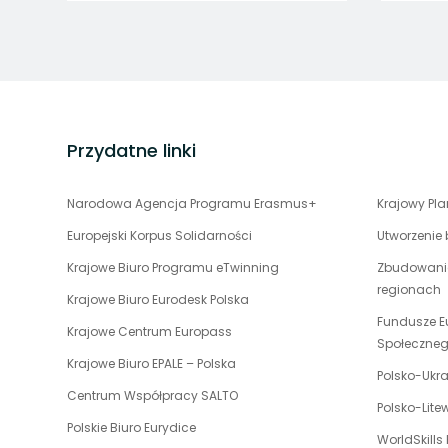
stopka
strony
Przydatne linki
uwaga,
Narodowa Agencja Programu Erasmus+
Krajowy Pl
link
Europejski Korpus Solidarności
Utworzenie
otwiera
uwaga,
Krajowe Biuro Programu eTwinning
Zbudowanie
się
link
regionach
w
uwaga,
Krajowe Biuro Eurodesk Polska
otwiera
nowej
link
Fundusze E
uwaga,
Krajowe Centrum Europass
się
karcie
otwiera
Społeczne
link
w
uwaga,
Krajowe Biuro EPALE – Polska
się
otwiera
Polsko-Ukr
nowej
link
w
uwaga,
Centrum Współpracy SALTO
się
karcie
otwiera
Polsko-Lit
nowej
link
w
uwaga,
Polskie Biuro Eurydice
się
karcie
otwiera
WorldSkills
nowej