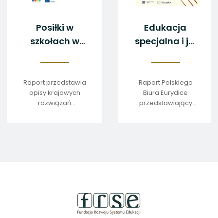
Posiłki w
Edukacja
szkołach w
specjalna i jej
Europie
finansowanie
w Europie –
przykłady
Raport przedstawia
Raport Polskiego
opisy krajowych
Biura Eurydice
rozwiązań
rozwiązań
przedstawiający
dotyczące m.in.
przykłady rozwiązań
dystrybucji posiłków,
krajowych w
opłat, standardów i
zakresie organizacji
jakości żywności.
i finansowania
edukacji specjalnej
w Europie
stopka
strony