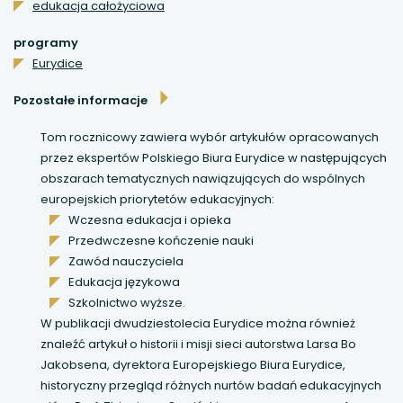
edukacja całożyciowa
uwaga, link otwiera się w nowej karcie
programy
Eurydice
uwaga, link otwiera się w nowej karcie
Pozostałe informacje
uwaga, link otwiera się w nowej karcie
Tom rocznicowy zawiera wybór artykułów opracowanych
przez ekspertów Polskiego Biura Eurydice w następujących
uwaga, link otwiera się w nowej karcie
obszarach tematycznych nawiązujących do wspólnych
europejskich priorytetów edukacyjnych:
Wczesna edukacja i opieka
Przedwczesne kończenie nauki
Zawód nauczyciela
Edukacja językowa
Szkolnictwo wyższe.
W publikacji dwudziestolecia Eurydice można również
znaleźć artykuł o historii i misji sieci autorstwa Larsa Bo
Jakobsena, dyrektora Europejskiego Biura Eurydice,
historyczny przegląd różnych nurtów badań edukacyjnych