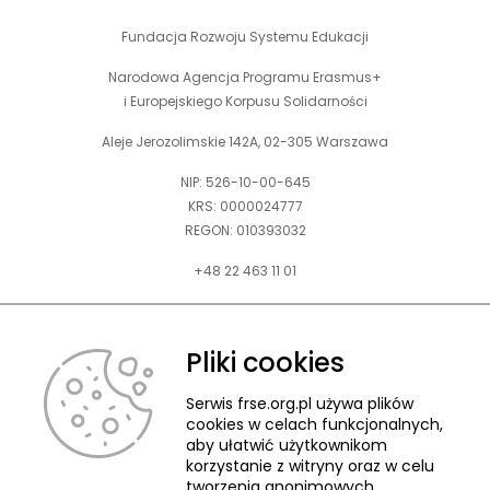
Fundacja Rozwoju Systemu Edukacji
Narodowa Agencja Programu Erasmus+
i Europejskiego Korpusu Solidarności
Aleje Jerozolimskie 142A, 02-305 Warszawa
NIP: 526-10-00-645
KRS: 0000024777
REGON: 010393032
+48 22 463 11 01
Zapraszamy do kontaktu telefonicznego w godz. 9-15.
Informujemy również, że w FRSE obowiązuje ruchomy czas pracy.
Pliki cookies
kontakt@frse.org.pl
Serwis frse.org.pl używa plików
cookies w celach funkcjonalnych,
aby ułatwić użytkownikom
korzystanie z witryny oraz w celu
tworzenia anonimowych