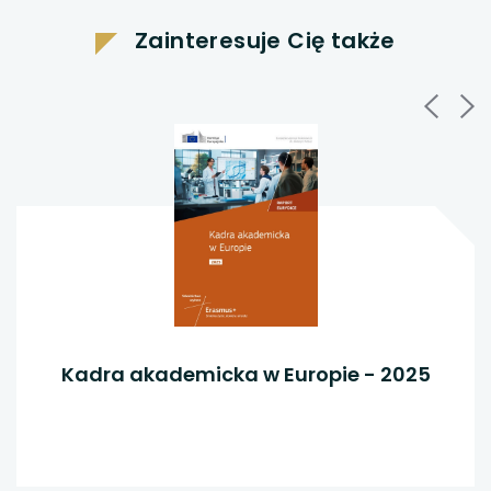
w
nowej
nowej
Zainteresuje Cię także
karcie
karcie
nowej
karcie
Kadra akademicka w Europie - 2025