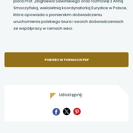
pióra Prof. Zbigniewa Sawińskiego oraz rozmowę z Anną
Smoczyńską, wieloletnią koordynatorką Eurydice w Polsce,
która opowiada o pionierskim doświadczeniu
uruchomienia polskiego biura i swoich doświadczeniach
ze współpracy w ramach sieci.
POBIERZ W FORMACIE PDF
Udostępnij:
uwaga,
uwaga,
uwaga,
link
link
link
otwiera
otwiera
otwiera
się
się
się
w
w