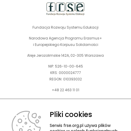
Fundacja Rozwoju Systemu Edukacji
Narodowa Agencja Programu Erasmus+
i Europejskiego Korpusu Solidarności
Aleje Jerozolimskie 142A, 02-305 Warszawa
NIP: 526-10-00-645
KRS: 0000024777
REGON: 010393032
+48 22 463 11 01
Zapraszamy do kontaktu telefonicznego w godz. 9-15.
Informujemy również, że w FRSE obowiązuje ruchomy czas pracy.
Pliki cookies
kontakt@frse.org.pl
Serwis frse.org.pl używa plików