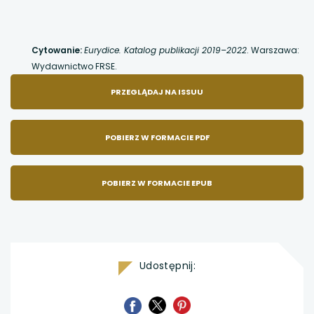
Cytowanie:
Eurydice. Katalog publikacji 2019–2022
. Warszawa:
Wydawnictwo FRSE.
UWAGA,
PRZEGLĄDAJ NA ISSUU
LINK
POBIERZ W FORMACIE PDF
OTWIERA
POBIERZ W FORMACIE EPUB
SIĘ
W
Udostępnij:
NOWEJ
uwaga,
uwaga,
uwaga,
KARCIE