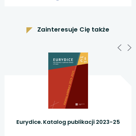
link
link
link
otwiera
otwiera
otwiera
się
się
się
w
w
w
nowej
nowej
Zainteresuje Cię także
karcie
karcie
nowej
karcie
Eurydice. Katalog publikacji 2023-25