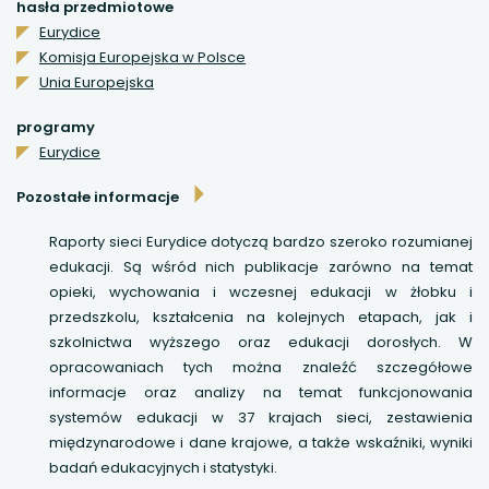
hasła przedmiotowe
Eurydice
uwaga, link otwiera się w nowej karcie
Komisja Europejska w Polsce
Unia Europejska
uwaga, link otwiera się w nowej karcie
programy
uwaga, link otwiera się w nowej karcie
Eurydice
Pozostałe informacje
uwaga, link otwiera się w nowej karcie
Raporty sieci Eurydice dotyczą bardzo szeroko rozumianej
edukacji. Są wśród nich publikacje zarówno na temat
opieki, wychowania i wczesnej edukacji w żłobku i
przedszkolu, kształcenia na kolejnych etapach, jak i
szkolnictwa wyższego oraz edukacji dorosłych. W
opracowaniach tych można znaleźć szczegółowe
informacje oraz analizy na temat funkcjonowania
systemów edukacji w 37 krajach sieci, zestawienia
międzynarodowe i dane krajowe, a także wskaźniki, wyniki
badań edukacyjnych i statystyki.