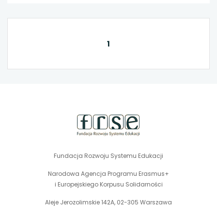
1
stopka
strony
Fundacja Rozwoju Systemu Edukacji
Narodowa Agencja Programu Erasmus+
i Europejskiego Korpusu Solidarności
Aleje Jerozolimskie 142A, 02-305 Warszawa