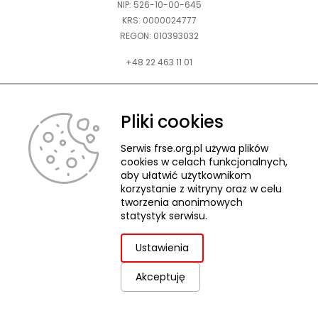
NIP: 526-10-00-645
KRS: 0000024777
REGON: 010393032
+48 22 463 11 01
Zapraszamy do kontaktu telefonicznego w godz. 9-15.
Informujemy również, że w FRSE obowiązuje ruchomy czas pracy.
Pliki cookies
kontakt@frse.org.pl
Serwis frse.org.pl używa plików
cookies w celach funkcjonalnych,
aby ułatwić użytkownikom
korzystanie z witryny oraz w celu
tworzenia anonimowych
© 2026 Fundacja Rozwoju Systemu Edukacji
statystyk serwisu.
Pliki cookies
Ochrona danych osobowych
Deklaracja dostępności
ZGŁASZANIE NARUSZEŃ
Ustawienia
Akceptuję
uwaga,
Projekt i realizacja:
link
otwiera
się