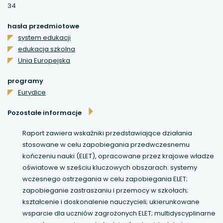
34
uwaga, link otwiera się w nowej karcie
hasła przedmiotowe
system edukacji
uwaga, link otwiera się w nowej karcie
edukacja szkolna
Unia Europejska
uwaga, link otwiera się w nowej karcie
programy
uwaga, link otwiera się w nowej karcie
Eurydice
Pozostałe informacje
Raport zawiera wskaźniki przedstawiające działania
stosowane w celu zapobiegania przedwczesnemu
kończeniu nauki (ELET), opracowane przez krajowe władze
oświatowe w sześciu kluczowych obszarach: systemy
wczesnego ostrzegania w celu zapobiegania ELET;
zapobieganie zastraszaniu i przemocy w szkołach;
kształcenie i doskonalenie nauczycieli; ukierunkowane
wsparcie dla uczniów zagrożonych ELET; multidyscyplinarne