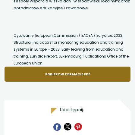
zespoły wsparcia w szkołach i w środowisku lokalnym; oraz
poradnictwo edukacyjne i zawodowe.
Cytowanie: European Commission / EACEA / Eurydice, 2023.
Structural indicators for monitoring education and training
systems in Europe – 2023: Early leaving from education and
training. Eurydice report. Luxembourg: Publications Office of the
European Union.
POBIERZ W FORMACIE PDF
Udostępnij:
uwaga,
uwaga,
uwaga,
link
link
link