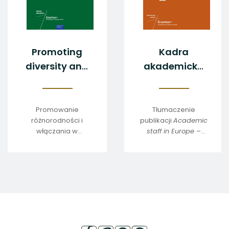
Promoting
Kadra
diversity and
akademicka
inclusion in
w Europie -
schools in
2025
Europe
Promowanie
Tłumaczenie
różnorodności i
publikacji
Academic
włączania w
staff in Europe –
szkołach w Europie
2025
stopka
strony