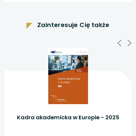
otwiera
otwiera
otwiera
się
się
się
w
w
w
nowej
nowej
Zainteresuje Cię także
karcie
karcie
nowej
karcie
Kadra akademicka w Europie - 2025