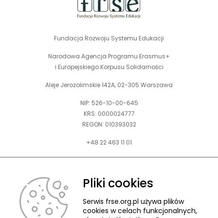
Fundacja Rozwoju Systemu Edukacji
Narodowa Agencja Programu Erasmus+
i Europejskiego Korpusu Solidarności
Aleje Jerozolimskie 142A, 02-305 Warszawa
NIP: 526-10-00-645
KRS: 0000024777
REGON: 010393032
+48 22 463 11 01
Zapraszamy do kontaktu telefonicznego w godz. 9-15.
Informujemy również, że w FRSE obowiązuje ruchomy czas pracy.
Pliki cookies
kontakt@frse.org.pl
Serwis frse.org.pl używa plików
cookies w celach funkcjonalnych,