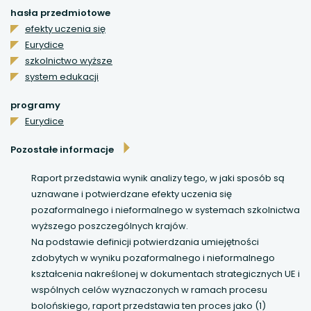
hasła przedmiotowe
uwaga, link otwiera się w nowej karcie
efekty uczenia się
Eurydice
uwaga, link otwiera się w nowej karcie
szkolnictwo wyższe
system edukacji
uwaga, link otwiera się w nowej karcie
programy
Eurydice
uwaga, link otwiera się w nowej karcie
Pozostałe informacje
Raport przedstawia wynik analizy tego, w jaki sposób są
uznawane i potwierdzane efekty uczenia się
pozaformalnego i nieformalnego w systemach szkolnictwa
wyższego poszczególnych krajów.
Na podstawie definicji potwierdzania umiejętności
zdobytych w wyniku pozaformalnego i nieformalnego
kształcenia nakreślonej w dokumentach strategicznych UE i
wspólnych celów wyznaczonych w ramach procesu
bolońskiego, raport przedstawia ten proces jako (1)