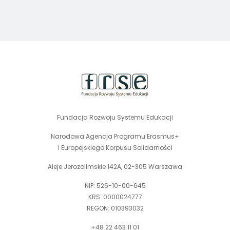
stopka
strony
Fundacja Rozwoju Systemu Edukacji
Narodowa Agencja Programu Erasmus+
i Europejskiego Korpusu Solidarności
Aleje Jerozolimskie 142A, 02-305 Warszawa
NIP: 526-10-00-645
KRS: 0000024777
REGON: 010393032
+48 22 463 11 01