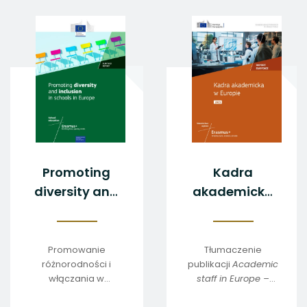
Promoting
Kadra
diversity and
akademicka
inclusion in
w Europie -
schools in
2025
Europe
Promowanie
Tłumaczenie
różnorodności i
publikacji
Academic
włączania w
staff in Europe –
szkołach w Europie
2025