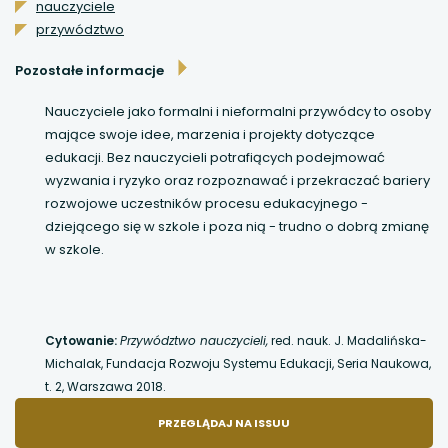
nauczyciele
przywództwo
uwaga, link otwiera się w nowej karcie
Pozostałe informacje
uwaga, link otwiera się w nowej karcie
Nauczyciele jako formalni i nieformalni przywódcy to osoby
uwaga, link otwiera się w nowej karcie
mające swoje idee, marzenia i projekty dotyczące
edukacji. Bez nauczycieli potrafiących podejmować
wyzwania i ryzyko oraz rozpoznawać i przekraczać bariery
uwaga, link otwiera się w nowej karcie
rozwojowe uczestników procesu edukacyjnego -
dziejącego się w szkole i poza nią - trudno o dobrą zmianę
w szkole.
Cytowanie:
Przywództwo nauczycieli,
red. nauk. J. Madalińska-
Michalak, Fundacja Rozwoju Systemu Edukacji, Seria Naukowa,
t. 2, Warszawa 2018.
UWAGA,
PRZEGLĄDAJ NA ISSUU