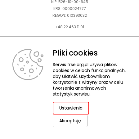
NIP: 526-10-00-645
KRS: 0000024777
REGON: 010393032
+48 22 463 11 01
Zapraszamy do kontaktu telefonicznego w godz. 9-15.
Informujemy również, że w FRSE obowiązuje ruchomy czas pracy.
Pliki cookies
kontakt@frse.org.pl
Serwis frse.org.pl używa plików
cookies w celach funkcjonalnych,
aby ułatwić użytkownikom
korzystanie z witryny oraz w celu
tworzenia anonimowych
© 2026 Fundacja Rozwoju Systemu Edukacji
statystyk serwisu.
Pliki cookies
Ochrona danych osobowych
Deklaracja dostępności
ZGŁASZANIE NARUSZEŃ
Ustawienia
Akceptuję
uwaga,
Projekt i realizacja:
link
otwiera
się