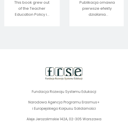
This book grew out
Publikacja omawia
of the Teacher
pierwsze efekty
Education Policy in
działania
Europe Network
Uniwersytetów
annual conference
Europejskich w
which in 2016 was
obszarach: rozwoju
organised in Malta.
innowacyjności,
transformacji
cyfrowej czy
stopka
wdrażania
strony
elastycznych
ścieżek
kształcenia.&a
Fundacja Rozwoju Systemu Edukacji
Narodowa Agencja Programu Erasmus+
i Europejskiego Korpusu Solidarności
Aleje Jerozolimskie 142A, 02-305 Warszawa