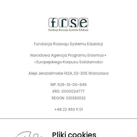
stopka
strony
Fundacja Rozwoju Systemu Edukacji
Narodowa Agencja Programu Erasmus+
i Europejskiego Korpusu Solidarności
Aleje Jerozolimskie 142A, 02-305 Warszawa
NIP: 526-10-00-645
KRS: 0000024777
REGON: 010393032
+48 22 463 11 01
Zapraszamy do kontaktu telefonicznego w godz. 9-15.
Informujemy również, że w FRSE obowiązuje ruchomy czas pracy.
Pliki cookies