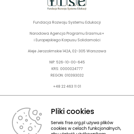
Fundacja Rozwoju Systemu Edukacji
Narodowa Agencja Programu Erasmus+
i Europejskiego Korpusu Solidarności
Aleje Jerozolimskie 142A, 02-305 Warszawa
NIP: 526-10-00-645
KRS: 0000024777
REGON: 010393032
+48 22 463 11 01
Zapraszamy do kontaktu telefonicznego w godz. 9-15.
Informujemy również, że w FRSE obowiązuje ruchomy czas pracy.
Pliki cookies
kontakt@frse.org.pl
Serwis frse.org.pl używa plików
cookies w celach funkcjonalnych,