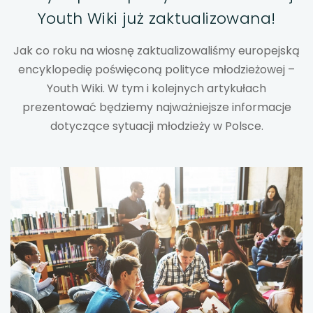
Youth Wiki już zaktualizowana!
uwaga, link otwiera się w nowej karcie
Jak co roku na wiosnę zaktualizowaliśmy europejską
uwaga, link otwiera się w nowej karcie
encyklopedię poświęconą polityce młodzieżowej –
Youth Wiki. W tym i kolejnych artykułach
uwaga, link otwiera się w nowej karcie
prezentować będziemy najważniejsze informacje
dotyczące sytuacji młodzieży w Polsce.
uwaga, link otwiera się w nowej karcie
uwaga, link otwiera się w nowej karcie
uwaga, link otwiera się w nowej karcie
uwaga, link otwiera się w nowej karcie
uwaga, link otwiera się w nowej karcie
uwaga, link otwiera się w nowej karcie