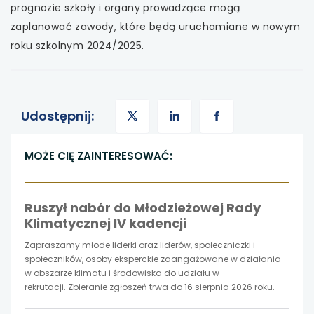
prognozie szkoły i organy prowadzące mogą
zaplanować zawody, które będą uruchamiane w nowym
roku szkolnym 2024/2025.
uwaga,
uwaga,
uwaga,
Udostępnij:
link
link
link
MOŻE CIĘ ZAINTERESOWAĆ:
otwiera
otwiera
otwiera
Ruszył nabór do Młodzieżowej Rady
się
się
się
Klimatycznej IV kadencji
w
w
w
Zapraszamy młode liderki oraz liderów, społeczniczki i
społeczników, osoby eksperckie zaangażowane w działania
nowej
nowej
nowej
w obszarze klimatu i środowiska do udziału w
rekrutacji. Zbieranie zgłoszeń trwa do 16 sierpnia 2026 roku.
karcie
karcie
karcie