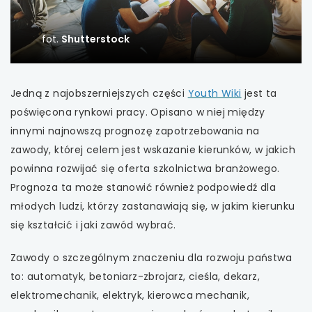
uwaga, link otwiera się w nowej karcie
fot.
Shutterstock
uwaga, link otwiera się w nowej karcie
uwaga, link otwiera się w nowej karcie
uwaga,
Jedną z najobszerniejszych części
Youth Wiki
jest ta
link
poświęcona rynkowi pracy. Opisano w niej między
uwaga, link otwiera się w nowej karcie
otwiera
innymi najnowszą prognozę zapotrzebowania na
się
zawody, której celem jest wskazanie kierunków, w jakich
uwaga, link otwiera się w nowej karcie
w
powinna rozwijać się oferta szkolnictwa branżowego.
nowej
Prognoza ta może stanowić również podpowiedź dla
uwaga, link otwiera się w nowej karcie
karcie
młodych ludzi, którzy zastanawiają się, w jakim kierunku
się kształcić i jaki zawód wybrać.
uwaga, link otwiera się w nowej karcie
Zawody o szczególnym znaczeniu dla rozwoju państwa
uwaga, link otwiera się w nowej karcie
to: automatyk, betoniarz-zbrojarz, cieśla, dekarz,
elektromechanik, elektryk, kierowca mechanik,
uwaga, link otwiera się w nowej karcie