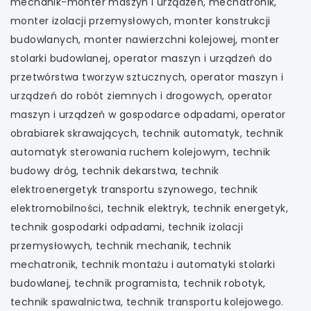
mechanik-monter maszyn i urządzeń, mechatronik,
monter izolacji przemysłowych, monter konstrukcji
uwaga, link otwiera się w nowej karcie
budowlanych, monter nawierzchni kolejowej, monter
stolarki budowlanej, operator maszyn i urządzeń do
uwaga, link otwiera się w nowej karcie
przetwórstwa tworzyw sztucznych, operator maszyn i
uwaga, link otwiera się w nowej karcie
urządzeń do robót ziemnych i drogowych, operator
maszyn i urządzeń w gospodarce odpadami, operator
uwaga, link otwiera się w nowej karcie
obrabiarek skrawających, technik automatyk, technik
automatyk sterowania ruchem kolejowym, technik
budowy dróg, technik dekarstwa, technik
elektroenergetyk transportu szynowego, technik
elektromobilności, technik elektryk, technik energetyk,
technik gospodarki odpadami, technik izolacji
przemysłowych, technik mechanik, technik
mechatronik, technik montażu i automatyki stolarki
budowlanej, technik programista, technik robotyk,
technik spawalnictwa, technik transportu kolejowego.