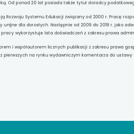
 się w nowej karcie
ą. Od ponad 20 lat posiada także tytuł doradcy podatkowe
 się w nowej karcie
ją Rozwoju Systemu Edukacji związany od 2000 r. Pracę rozp
 unijne dla dorosłych. Następnie od 2009 do 2019 r. jako ad
 się w nowej karcie
 pracy wykorzystuje lata doświadczeń z zakresu prawa admin
 się w nowej karcie
orem i współautorem licznych publikacji z zakresu prawa g
z pierwszych na rynku wydawniczym komentarza do ustawy o 
 się w nowej karcie
 się w nowej karcie
 się w nowej karcie
 się w nowej karcie
 się w nowej karcie