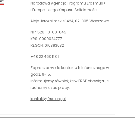
link
nowej
Narodowa Agencja Programu Erasmus+
otwiera
karcie
i Europejskiego Korpusu Solidarności
się
w
Aleje Jerozolimskie 142A, 02-305 Warszawa
nowej
NIP: 526-10-00-645
karcie
KRS: 0000024777
REGON: 010393032
+48 22 463 11 01
Zapraszamy do kontaktu telefonicznego w
godz. 9-15.
Informujemy również, że w FRSE obowiązuje
ruchomy czas pracy.
kontakt@frse.org.pl
óć do góry
uwaga,
Projekt i realizacja: