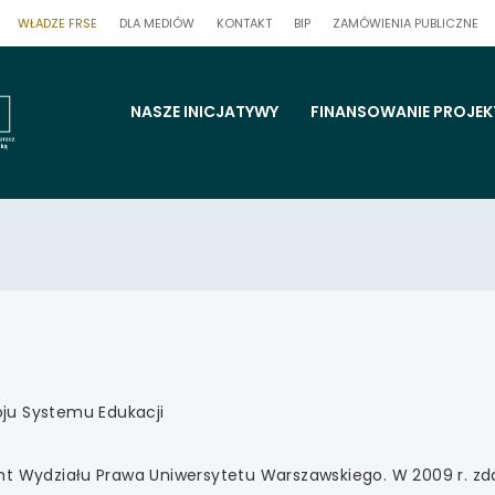
UWAGA,
UWAGA,
UW
WŁADZE FRSE
DLA MEDIÓW
KONTAKT
BIP
ZAMÓWIENIA PUBLICZNE
LINK
LINK
LI
OTWIERA
OTWIERA
OT
 się w nowej karcie
SIĘ
SIĘ
SIĘ
W
W
W
NOWEJ
NOWEJ
NO
KARCIE
KARCIE
KA
 się w nowej karcie
menu
NASZE INICJATYWY
FINANSOWANIE PROJE
strony
 się w nowej karcie
 się w nowej karcie
 się w nowej karcie
 się w nowej karcie
 się w nowej karcie
ju Systemu Edukacji
 się w nowej karcie
t Wydziału Prawa Uniwersytetu Warszawskiego. W 2009 r. zd