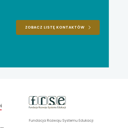
ZOBACZ LISTĘ KONTAKTÓW
uwaga,
link
otwiera
się
Fundacja Rozwoju Systemu Edukacji
uwaga,
w