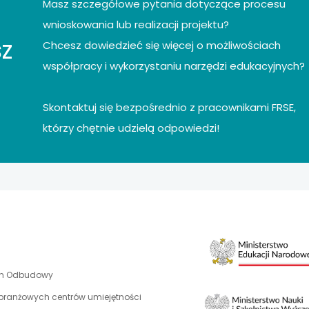
 się w nowej karcie
Masz szczegółowe pytania dotyczące procesu
wnioskowania lub realizacji projektu?
 się w nowej karcie
z
Chcesz dowiedzieć się więcej o możliwościach
współpracy i wykorzystaniu narzędzi edukacyjnych?
 się w nowej karcie
 się w nowej karcie
Skontaktuj się bezpośrednio z pracownikami FRSE,
którzy chętnie udzielą odpowiedzi!
 się w nowej karcie
 się w nowej karcie
 się w nowej karcie
 się w nowej karcie
uwaga,
an Odbudowy
 się w nowej karcie
link
 branżowych centrów umiejętności
otwiera