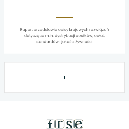
Raport przedstawia opisy krajowych rozwiązań
dotyczące m.in. dystrybucji posiłków, opłat,
standardów i jakości żywności.
1
stopka
strony