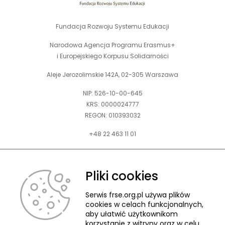
Fundacja Rozwoju Systemu Edukacji
Narodowa Agencja Programu Erasmus+
i Europejskiego Korpusu Solidarności
Aleje Jerozolimskie 142A, 02-305 Warszawa
NIP: 526-10-00-645
KRS: 0000024777
REGON: 010393032
+48 22 463 11 01
Zapraszamy do kontaktu telefonicznego w godz. 9-15.
Informujemy również, że w FRSE obowiązuje ruchomy czas pracy.
Pliki cookies
kontakt@frse.org.pl
Serwis frse.org.pl używa plików
cookies w celach funkcjonalnych,
aby ułatwić użytkownikom
korzystanie z witryny oraz w celu