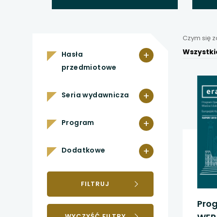
uwaga, link otwiera
uwaga, link otwiera
Czym się 
uwaga, link otwiera
Wszystki
+
Hasła
przedmiotowe
uwaga, link otwiera
+
Seria wydawnicza
uwaga, link otwiera
+
Program
uwaga, link otwiera
uwaga, link otwiera
+
Dodatkowe
uwaga, link otwiera
FILTRUJ
uwaga, link otwiera
Pro
WYCZYŚĆ FILTRY