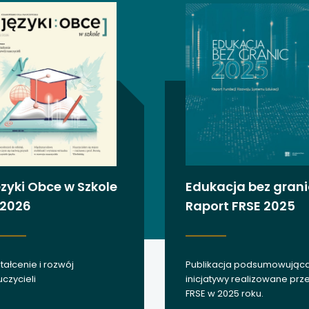
 się w nowej karcie
 się w nowej karcie
 się w nowej karcie
 się w nowej karcie
 się w nowej karcie
 się w nowej karcie
zyki Obce w Szkole
Edukacja bez grani
/2026
Raport FRSE 2025
 się w nowej karcie
 się w nowej karcie
tałcenie i rozwój
Publikacja podsumowując
 się w nowej karcie
czycieli
inicjatywy realizowane prz
FRSE w 2025 roku.