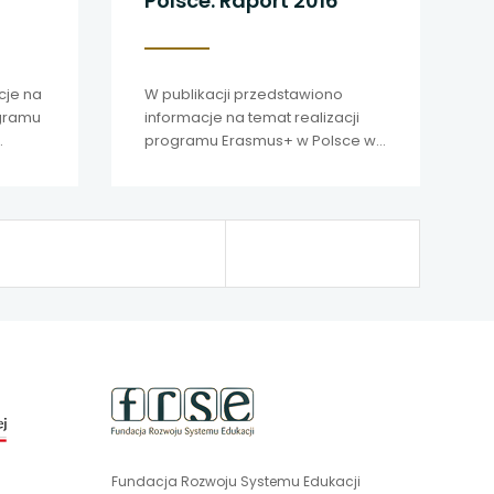
Polsce. Raport 2016
cje na
W publikacji przedstawiono
gramu
informacje na temat realizacji
.
programu Erasmus+ w Polsce w
2016 r.
uwaga,
link
otwiera
się
Fundacja Rozwoju Systemu Edukacji
uwaga,