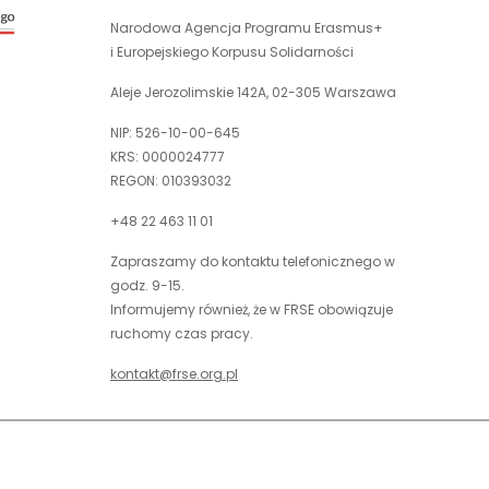
w
link
nowej
Narodowa Agencja Programu Erasmus+
otwiera
karcie
i Europejskiego Korpusu Solidarności
się
w
Aleje Jerozolimskie 142A, 02-305 Warszawa
nowej
NIP: 526-10-00-645
karcie
KRS: 0000024777
REGON: 010393032
+48 22 463 11 01
Zapraszamy do kontaktu telefonicznego w
godz. 9-15.
Informujemy również, że w FRSE obowiązuje
ruchomy czas pracy.
kontakt@frse.org.pl