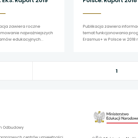
 EKS. Raport 2019
Polsce. Raport 2018
 się w nowej karcie
 się w nowej karcie
kacja zawiera roczne
Publikacja zawiera informa
 się w nowej karcie
mowanie najważniejszych
temat funkcjonowania pro
amów edukacyjnych
Erasmus+ w Polsce w 2018 r
dzanych przez Fundację
 się w nowej karcie
ju Systemu Edukacji.
 się w nowej karcie
1
uwaga,
an Odbudowy
link
 branżowych centrów umiejętności