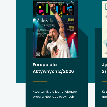
uwaga, link otwiera
uwaga, link otwiera
uwaga, link otwiera
uwaga, link otwiera
uwaga, link otwiera
uwaga, link otwiera
Europa dla
Ję
Aktywnych 2/2026
2
uwaga, link otwiera
uwaga, link otwiera
Kwartalnik dla beneficjentów
Ksz
uwaga, link otwiera
programów edukacyjnych
nau