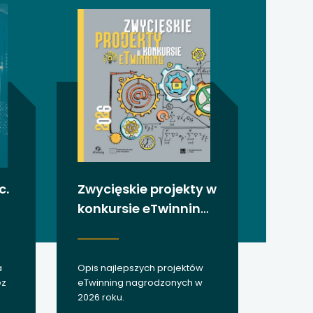
c.
Zwycięskie projekty w
konkursie eTwinning
2026
a
Opis najlepszych projektów
ez
eTwinning nagrodzonych w
2026 roku.