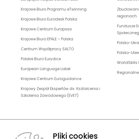
otwiera
uwaga,
Krajowe Biuro Programu eTwinning
Zbudowanie
się
link
regionach
w
uwaga,
Krajowe Biuro Eurodesk Polska
otwiera
nowej
link
Fundusze E
uwaga,
Krajowe Centrum Europass
się
karcie
otwiera
Społeczne
link
w
uwaga,
Krajowe Biuro EPALE – Polska
się
otwiera
Polsko-Ukr
nowej
link
w
uwaga,
Centrum Współpracy SALTO
się
karcie
otwiera
Polsko-Lit
nowej
link
w
uwaga,
Polskie Biuro Eurydice
się
karcie
otwiera
WorldSkills
nowej
link
w
uwaga,
European Language Label
się
karcie
otwiera
Regionalne
nowej
link
w
uwaga,
Krajowe Centrum Euroguidance
się
karcie
otwiera
nowej
link
w
Krajowy Zespół Ekspertów ds. Kształcenia i
się
karcie
otwiera
nowej
uwaga,
Szkolenia Zawodowego (EVET)
w
się
karcie
link
nowej
w
otwiera
karcie
nowej
się
karcie
w
nowej
Pliki cookies
karcie