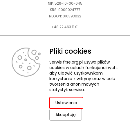
NIP: 526-10-00-645
uwaga, link otwiera się w nowej karcie
KRS: 0000024777
REGON: 010393032
uwaga, link otwiera się w nowej karcie
+48 22 463 11 01
Zapraszamy do kontaktu telefonicznego w godz. 9-15.
uwaga, link otwiera się w nowej karcie
Informujemy również, że w FRSE obowiązuje ruchomy czas pracy.
Pliki cookies
uwaga, link otwiera się w nowej karcie
kontakt@frse.org.pl
Serwis frse.org.pl używa plików
cookies w celach funkcjonalnych,
aby ułatwić użytkownikom
korzystanie z witryny oraz w celu
tworzenia anonimowych
© 2026 Fundacja Rozwoju Systemu Edukacji
statystyk serwisu.
Pliki cookies
Ochrona danych osobowych
Deklaracja dostępności
ZGŁASZANIE NARUSZEŃ
Ustawienia
Akceptuję
uwaga,
Projekt i realizacja:
link
otwiera
się