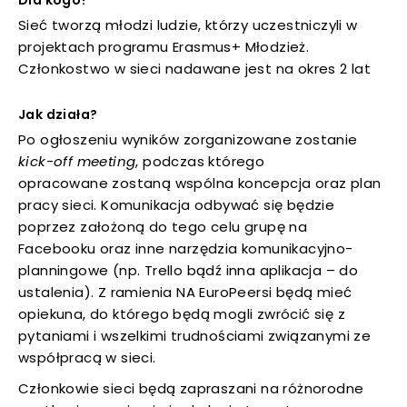
Dla kogo?
Sieć tworzą młodzi ludzie, którzy uczestniczyli w
uwaga, link otwiera się w nowej karcie
projektach programu Erasmus+ Młodzież.
Członkostwo w sieci nadawane jest na okres 2 lat
uwaga, link otwiera się w nowej karcie
Jak działa?
uwaga, link otwiera się w nowej karcie
Po ogłoszeniu wyników zorganizowane zostanie
kick-off meeting
, podczas którego
uwaga, link otwiera się w nowej karcie
opracowane zostaną wspólna koncepcja oraz plan
pracy sieci. Komunikacja odbywać się będzie
poprzez założoną do tego celu grupę na
Facebooku oraz inne narzędzia komunikacyjno-
planningowe (np. Trello bądź inna aplikacja – do
ustalenia). Z ramienia NA EuroPeersi będą mieć
opiekuna, do którego będą mogli zwrócić się z
pytaniami i wszelkimi trudnościami związanymi ze
współpracą w sieci.
Członkowie sieci będą zapraszani na różnorodne