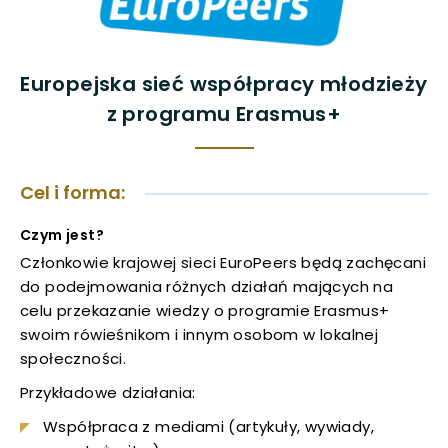
uwaga, link otwiera się w nowej karcie
uwaga, link otwiera się w nowej karcie
Europejska sieć współpracy młodzieży
z programu Erasmus+
uwaga, link otwiera się w nowej karcie
uwaga, link otwiera się w nowej karcie
Cel i forma:
uwaga, link otwiera się w nowej karcie
Czym jest?
Członkowie krajowej sieci EuroPeers będą zachęcani
uwaga, link otwiera się w nowej karcie
do podejmowania różnych działań mających na
celu przekazanie wiedzy o programie Erasmus+
uwaga, link otwiera się w nowej karcie
swoim rówieśnikom i innym osobom w lokalnej
społeczności.
uwaga, link otwiera się w nowej karcie
Przykładowe działania:
Współpraca z mediami (artykuły, wywiady,
uwaga, link otwiera się w nowej karcie