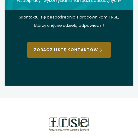
współpracy i wykorzystaniu narzędzi edukacyjnych?
Skontaktuj się bezpośrednio z pracownikami FRSE,
którzy chętnie udzielą odpowiedzi!
ZOBACZ LISTĘ KONTAKTÓW
stopka
strony