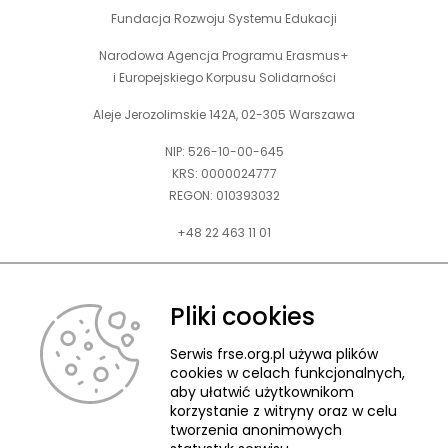
Fundacja Rozwoju Systemu Edukacji
Narodowa Agencja Programu Erasmus+
i Europejskiego Korpusu Solidarności
Aleje Jerozolimskie 142A, 02-305 Warszawa
NIP: 526-10-00-645
KRS: 0000024777
REGON: 010393032
+48 22 463 11 01
Zapraszamy do kontaktu telefonicznego w godz. 9-15.
Informujemy również, że w FRSE obowiązuje ruchomy czas pracy.
Pliki cookies
kontakt@frse.org.pl
Serwis frse.org.pl używa plików
cookies w celach funkcjonalnych,
aby ułatwić użytkownikom
korzystanie z witryny oraz w celu
tworzenia anonimowych
© 2026 Fundacja Rozwoju Systemu Edukacji