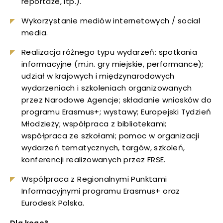
reportaże, itp.).
uwaga, link otwiera się w nowej karcie
Wykorzystanie mediów internetowych / social
media.
uwaga, link otwiera się w nowej karcie
Realizacja różnego typu wydarzeń: spotkania
informacyjne (m.in. gry miejskie, performance);
uwaga, link otwiera się w nowej karcie
udział w krajowych i międzynarodowych
wydarzeniach i szkoleniach organizowanych
uwaga, link otwiera się w nowej karcie
przez Narodowe Agencje; składanie wniosków do
programu Erasmus+; wystawy; Europejski Tydzień
uwaga, link otwiera się w nowej karcie
Młodzieży; współpraca z bibliotekami;
współpraca ze szkołami; pomoc w organizacji
uwaga, link otwiera się w nowej karcie
wydarzeń tematycznych, targów, szkoleń,
konferencji realizowanych przez FRSE.
uwaga, link otwiera się w nowej karcie
Współpraca z Regionalnymi Punktami
uwaga, link otwiera się w nowej karcie
Informacyjnymi programu Erasmus+ oraz
Eurodesk Polska.
uwaga, link otwiera się w nowej karcie