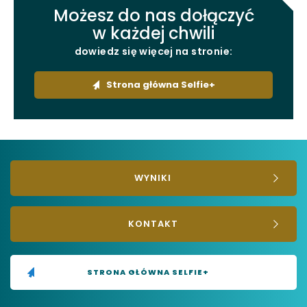
Możesz do nas dołączyć
w każdej chwili
uwaga, link otwiera się w nowej karcie
dowiedz się więcej na stronie:
uwaga, link otwiera się w nowej karcie
przejdź
Strona główna Selfie+
do
uwaga, link otwiera się w nowej karcie
strony
uwaga, link otwiera się w nowej karcie
WYNIKI
KONTAKT
STRONA GŁÓWNA SELFIE+