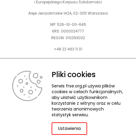
i Europejskiego Korpusu Solidarności
Aleje Jerozolimskie 142A, 02-305 Warszawa
NIP: 526-10-00-645
KRS: 0000024777
REGON: 010393032
+48 22 463 11 01
Zapraszamy do kontaktu telefonicznego w godz. 9-15.
Informujemy również, że w FRSE obowiązuje ruchomy czas pracy.
Pliki cookies
kontakt@frse.org.pl
Serwis frse.org.pl używa plików
cookies w celach funkcjonalnych,
aby ułatwić użytkownikom
korzystanie z witryny oraz w celu
tworzenia anonimowych
© 2026 Fundacja Rozwoju Systemu Edukacji
statystyk serwisu.
Pliki cookies
Ochrona danych osobowych
Deklaracja dostępności
ZGŁASZANIE NARUSZEŃ
Ustawienia