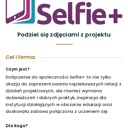
uwaga, link otwiera się w nowej karcie
uwaga, link otwiera się w nowej karcie
Podziel się zdjęciami z projektu
uwaga, link otwiera się w nowej karcie
uwaga, link otwiera się w nowej karcie
Cel i forma:
Czym jest?
uwaga, link otwiera się w nowej karcie
Dołączenie do społeczności Selfie+ to nie tylko
okazja do zaprezentowania najciekawszych relacji z
uwaga, link otwiera się w nowej karcie
działań projektowych, ale również wymiana
doświadczeń i dobrych praktyk, inspiracja dla
uwaga, link otwiera się w nowej karcie
instytucji działających w obszarze edukacji oraz
doskonała zabawa połączona z uczeniem się.
uwaga, link otwiera się w nowej karcie
Dla kogo?
uwaga, link otwiera się w nowej karcie