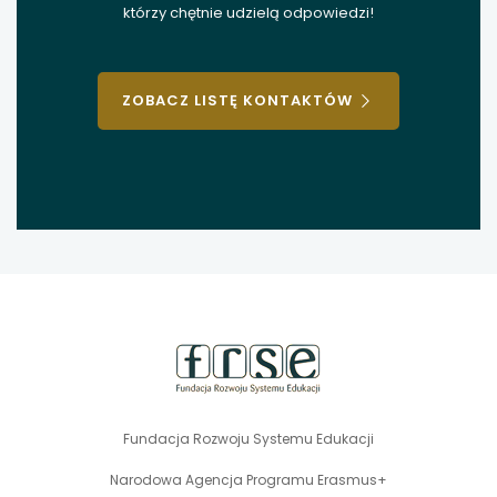
którzy chętnie udzielą odpowiedzi!
ZOBACZ LISTĘ KONTAKTÓW
stopka
strony
Fundacja Rozwoju Systemu Edukacji
Narodowa Agencja Programu Erasmus+