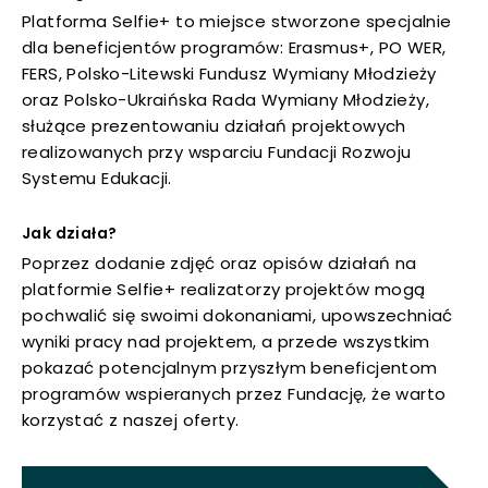
Platforma Selfie+ to miejsce stworzone specjalnie
dla beneficjentów programów: Erasmus+, PO WER,
uwaga, link otwiera się w nowej karcie
FERS, Polsko-Litewski Fundusz Wymiany Młodzieży
oraz Polsko-Ukraińska Rada Wymiany Młodzieży,
uwaga, link otwiera się w nowej karcie
służące prezentowaniu działań projektowych
realizowanych przy wsparciu Fundacji Rozwoju
uwaga, link otwiera się w nowej karcie
Systemu Edukacji.
uwaga, link otwiera się w nowej karcie
Jak działa?
Poprzez dodanie zdjęć oraz opisów działań na
uwaga, link otwiera się w nowej karcie
platformie Selfie+ realizatorzy projektów mogą
pochwalić się swoimi dokonaniami, upowszechniać
uwaga, link otwiera się w nowej karcie
wyniki pracy nad projektem, a przede wszystkim
pokazać potencjalnym przyszłym beneficjentom
uwaga, link otwiera się w nowej karcie
programów wspieranych przez Fundację, że warto
korzystać z naszej oferty.
uwaga, link otwiera się w nowej karcie
uwaga, link otwiera się w nowej karcie