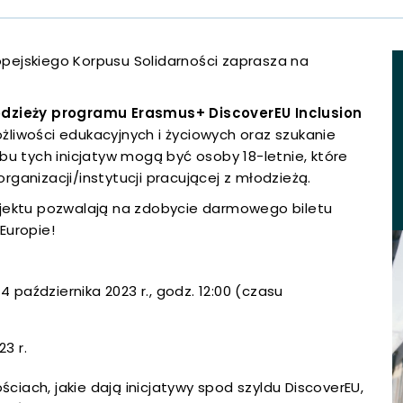
 się w nowej karcie
 się w nowej karcie
pejskiego Korpusu Solidarności zaprasza na
 się w nowej karcie
odzieży programu Erasmus+ DiscoverEU Inclusion
liwości edukacyjnych i życiowych oraz szukanie
 się w nowej karcie
bu tych inicjatyw mogą być osoby 18-letnie, które
organizacji/instytucji pracującej z młodzieżą.
 się w nowej karcie
ojektu pozwalają na zdobycie darmowego biletu
 się w nowej karcie
Europie!
 się w nowej karcie
ga,
4 października 2023 r., godz. 12:00 (czasu
 się w nowej karcie
iera
23 r.
 się w nowej karcie
ściach, jakie dają inicjatywy spod szyldu DiscoverEU,
ej