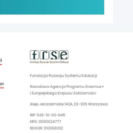
uwaga,
link
otwiera
się
Fundacja Rozwoju Systemu Edukacji
uwaga,
w
link
nowej
Narodowa Agencja Programu Erasmus+
otwiera
karcie
i Europejskiego Korpusu Solidarności
się
w
Aleje Jerozolimskie 142A, 02-305 Warszawa
nowej
NIP: 526-10-00-645
karcie
KRS: 0000024777
REGON: 010393032