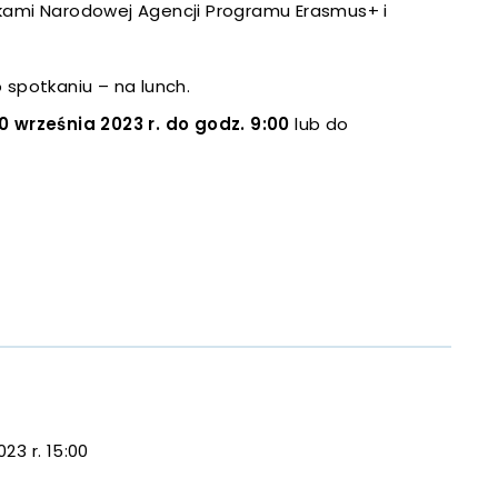
 się w nowej karcie
ikami Narodowej Agencji Programu Erasmus+ i
 się w nowej karcie
spotkaniu – na lunch.
 się w nowej karcie
0 września 2023 r. do godz. 9:00
lub do
 się w nowej karcie
 się w nowej karcie
023 r. 15:00