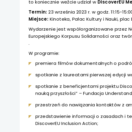
uwaga, link otwiera
to koniecznie weźcie udział w
DiscoverEU M
się
karc
w
Termin:
23 września 2023 r. w godz. 11:15-15:0
uwaga, link otwiera
nowej
Miejsce:
Kinoteka, Pałac Kultury i Nauki, plac
karcie
Wydarzenie jest współorganizowane przez 
uwaga, link otwiera
Europejskiego Korpusu Solidarności oraz tw
uwaga,
.
uwaga, link otwiera
link
W programie:
otwiera
uwaga, link otwiera
premiera filmów dokumentalnych o podróż
się
w
spotkanie z laureatami pierwszej edycji 
uwaga, link otwiera
nowej
karcie
spotkanie z beneficjentami projektu Discov
uwaga, link otwiera
nauką przyszłości” – Fundacja Understand
uwaga, link otwiera
przestrzeń do nawiązania kontaktów z a
przedstawienie informacji o zasadach i t
uwaga, link otwiera
DiscoverEU Inclusion Action;