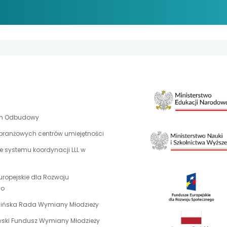
uwaga,
an Odbudowy
link
 branżowych centrów umiejętności
otwiera
 systemu koordynacji LLL w
się
w
nowej
uropejskie dla Rozwoju
karcie
uwaga,
go
link
uwaga,
aińska Rada Wymiany Młodzieży
otwiera
link
uwaga,
ewski Fundusz Wymiany Młodzieży
się
otwiera