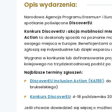
uwaga, link otwiera
Opis wydarzenia:
uwaga, link otwiera
Narodowa Agencja Programu Erasmus+ i Euro
spotkanie poświęcone
DiscoverEU
.
uwaga, link otwiera
Konkurs DiscoverEU
i
akcja mobilności mł
Action
to doskonały sposób na poznanie moż
uwaga, link otwiera
swojego miejsca w Europie. Beneficjentami o
zgłoszą się indywidualnie lub dzięki wsparciu 
uwaga, link otwiera
Wygrana w konkursie lub dofinansowanie pr
uwaga, link otwiera
kolejowego na trzydziestodniową podróż po 
Najbliższe terminy zgłoszeń:
uwaga, link otwiera
uwa
DiscoverEU Inclusion Action (KA155)
:
do 
link
brukselskiego)
uwaga, link otwiera
otw
uwaga,
Konkurs DiscoverEU
: 4-18 października 20
się
uwaga, link otwiera
link
w
Jeśli chcecie dowiedzieć się więcej o możliwo
otwiera
now