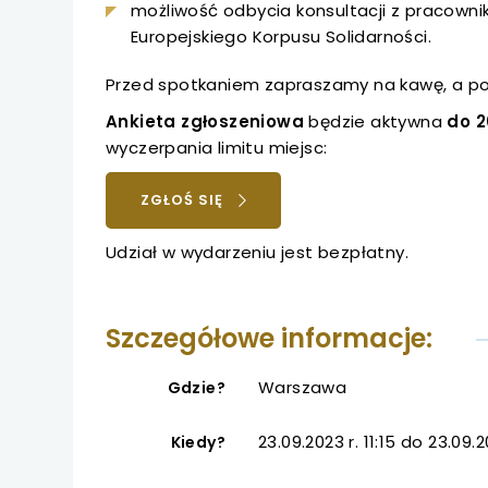
uwaga, link otwiera
możliwość odbycia konsultacji z pracown
Europejskiego Korpusu Solidarności.
uwaga, link otwiera
Przed spotkaniem zapraszamy na kawę, a po 
uwaga, link otwiera
Ankieta zgłoszeniowa
będzie aktywna
do 2
wyczerpania limitu miejsc:
uwaga, link otwiera
UWAGA,
ZGŁOŚ SIĘ
LINK
uwaga, link otwiera
OTWIERA
Udział w wydarzeniu jest bezpłatny.
SIĘ
W
NOWEJ
Szczegółowe informacje:
KARCIE
Warszawa
Gdzie?
23.09.2023 r. 11:15 do 23.09.2
Kiedy?