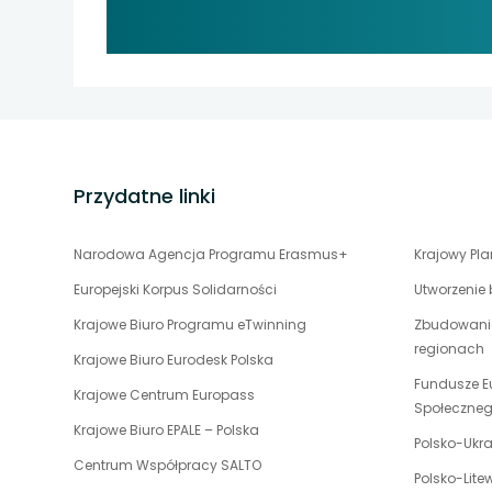
stopka
strony
Przydatne linki
uwaga,
Narodowa Agencja Programu Erasmus+
Krajowy Pl
link
Europejski Korpus Solidarności
Utworzenie
otwiera
uwaga,
Krajowe Biuro Programu eTwinning
Zbudowanie
się
link
regionach
w
uwaga,
Krajowe Biuro Eurodesk Polska
otwiera
nowej
link
Fundusze E
uwaga,
Krajowe Centrum Europass
się
karcie
otwiera
Społeczne
link
w
uwaga,
Krajowe Biuro EPALE – Polska
się
otwiera
Polsko-Ukr
nowej
link
w
uwaga,
Centrum Współpracy SALTO
się
karcie
otwiera
Polsko-Lit
nowej
link
w