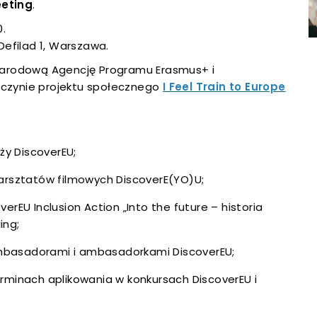
 się w nowej karcie
eeting
.
ie
0.
 się w nowej karcie
 Defilad 1, Warszawa.
Narodową Agencję Programu Erasmus+ i
 się w nowej karcie
órczynie projektu społecznego
I Feel Train to Europe
 się w nowej karcie
 się w nowej karcie
y DiscoverEU;
warsztatów filmowych DiscoverE(YO)U;
 się w nowej karcie
erEU Inclusion Action „Into the future – historia
 się w nowej karcie
ing;
 się w nowej karcie
mbasadorami i ambasadorkami DiscoverEU;
erminach aplikowania w konkursach DiscoverEU i
 się w nowej karcie