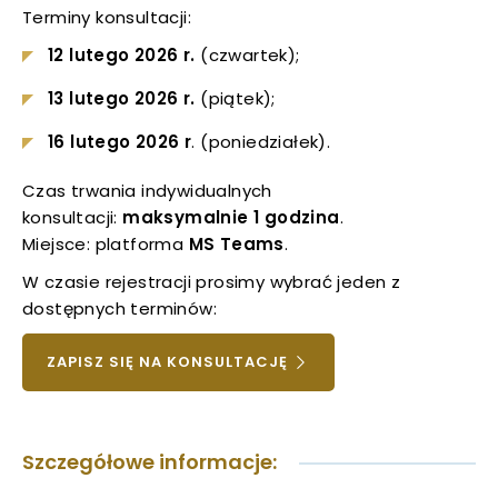
Terminy konsultacji:
w
uwaga, link otwiera się w nowej karcie
nowej
12 lutego 2026 r.
(czwartek);
karcie
uwaga, link otwiera się w nowej karcie
13 lutego 2026 r.
(piątek);
16 lutego 2026 r
. (poniedziałek).
uwaga, link otwiera się w nowej karcie
Czas trwania indywidualnych
uwaga, link otwiera się w nowej karcie
konsultacji:
maksymalnie 1 godzina
.
Miejsce: platforma
MS Teams
.
uwaga, link otwiera się w nowej karcie
W czasie rejestracji prosimy wybrać jeden z
dostępnych terminów:
uwaga, link otwiera się w nowej karcie
UWAGA,
ZAPISZ SIĘ NA KONSULTACJĘ
uwaga, link otwiera się w nowej karcie
LINK
OTWIERA
uwaga, link otwiera się w nowej karcie
SIĘ
Szczegółowe informacje:
W
uwaga, link otwiera się w nowej karcie
NOWEJ