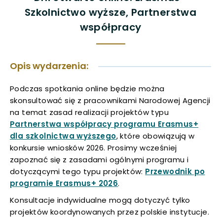
Szkolnictwo wyższe, Partnerstwa
uwaga, link otwiera się w nowej karcie
współpracy
uwaga, link otwiera się w nowej karcie
uwaga, link otwiera się w nowej karcie
Opis wydarzenia:
Podczas spotkania online będzie można
uwaga, link otwiera się w nowej karcie
skonsultować się z pracownikami Narodowej Agencji
na temat zasad realizacji projektów typu
uwaga, link otwiera się w nowej karcie
Partnerstwa współpracy programu Erasmus+
uwaga,
dla szkolnictwa wyższego
, które obowiązują w
uwaga, link otwiera się w nowej karcie
link
konkursie wniosków 2026. Prosimy wcześniej
otwiera
zapoznać się z zasadami ogólnymi programu i
uwaga, link otwiera się w nowej karcie
się
dotyczącymi tego typu projektów:
Przewodnik po
w
uwaga,
programie Erasmus+ 2026
.
uwaga, link otwiera się w nowej karcie
nowej
link
Konsultacje indywidualne mogą dotyczyć tylko
karcie
otwiera
projektów koordynowanych przez polskie instytucje.
uwaga, link otwiera się w nowej karcie
się