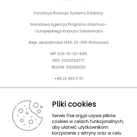
Fundacja Rozwoju Systemu Edukacji
Narodowa Agencja Programu Erasmus+
i Europejskiego Korpusu Solidarności
Aleje Jerozolimskie 142A, 02-305 Warszawa
NIP: 526-10-00-645
KRS: 0000024777
REGON: 010393032
+48 22 463 11 01
Zapraszamy do kontaktu telefonicznego w godz. 9-15.
Informujemy również, że w FRSE obowiązuje ruchomy czas pracy.
Pliki cookies
kontakt@frse.org.pl
Serwis frse.org.pl używa plików
cookies w celach funkcjonalnych,
aby ułatwić użytkownikom
korzystanie z witryny oraz w celu