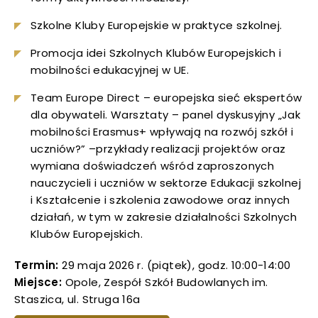
uwaga, link otwiera się w nowej karcie
Szkolne Kluby Europejskie w praktyce szkolnej.
Promocja idei Szkolnych Klubów Europejskich i
uwaga, link otwiera się w nowej karcie
mobilności edukacyjnej w UE.
uwaga, link otwiera się w nowej karcie
Team Europe Direct – europejska sieć ekspertów
dla obywateli. Warsztaty – panel dyskusyjny „Jak
uwaga, link otwiera się w nowej karcie
mobilności Erasmus+ wpływają na rozwój szkół i
uczniów?” –przykłady realizacji projektów oraz
uwaga, link otwiera się w nowej karcie
wymiana doświadczeń wśród zaproszonych
nauczycieli i uczniów w sektorze Edukacji szkolnej
i Kształcenie i szkolenia zawodowe oraz innych
uwaga, link otwiera się w nowej karcie
działań, w tym w zakresie działalności Szkolnych
Klubów Europejskich.
uwaga, link otwiera się w nowej karcie
Termin:
29 maja 2026 r. (piątek), godz. 10:00-14:00
uwaga, link otwiera się w nowej karcie
Miejsce:
Opole, Zespół Szkół Budowlanych im.
Staszica, ul. Struga 16a
uwaga, link otwiera się w nowej karcie