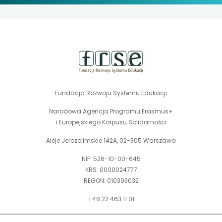
stopka
strony
Fundacja Rozwoju Systemu Edukacji
Narodowa Agencja Programu Erasmus+
i Europejskiego Korpusu Solidarności
Aleje Jerozolimskie 142A, 02-305 Warszawa
NIP: 526-10-00-645
KRS: 0000024777
REGON: 010393032
+48 22 463 11 01
Zapraszamy do kontaktu telefonicznego w godz. 9-15.