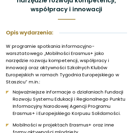
narzędzie rozwoju kompetencji,
współpracy i innowacji
uwaga, link otwiera się w nowej karcie
uwaga, link otwiera się w nowej karcie
Opis wydarzenia:
uwaga, link otwiera się w nowej karcie
W programie spotkania informacyjno-
warsztatowego „Mobilności Erasmus+ jako
uwaga, link otwiera się w nowej karcie
narzędzie rozwoju kompetencji, współpracy i
innowacji oraz aktywności Szkolnych Klubów
uwaga, link otwiera się w nowej karcie
Europejskich w ramach Tygodnia Europejskiego w
Staszicu” m.in.:
uwaga, link otwiera się w nowej karcie
Najważniejsze informacje o działaniach Fundacji
uwaga, link otwiera się w nowej karcie
Rozwoju Systemu Edukacji i Regionalnego Punktu
Informacyjny Narodowej Agencji Programu
uwaga, link otwiera się w nowej karcie
Erasmus+ i Europejskiego Korpusu Solidarności.
Mobilności w projektach Erasmus+ oraz inne
uwaga, link otwiera się w nowej karcie
formy aktywności młodzieży.