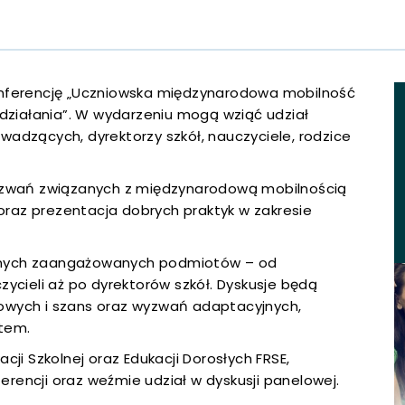
 się w nowej karcie
 się w nowej karcie
 się w nowej karcie
onferencję „Uczniowska międzynarodowa mobilność
 działania”. W wydarzeniu mogą wziąć udział
adzących, dyrektorzy szkół, nauczyciele, rodzice
 się w nowej karcie
 się w nowej karcie
wyzwań związanych z międzynarodową mobilnością
raz prezentacja dobrych praktyk w zakresie
 się w nowej karcie
żnych zaangażowanych podmiotów – od
 się w nowej karcie
zycieli aż po dyrektorów szkół. Dyskusje będą
owych i szans oraz wyzwań adaptacyjnych,
 się w nowej karcie
tem.
cji Szkolnej oraz Edukacji Dorosłych FRSE,
 się w nowej karcie
rencji oraz weźmie udział w dyskusji panelowej.