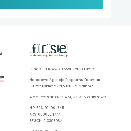
uwaga,
link
otwiera
się
Fundacja Rozwoju Systemu Edukacji
uwaga,
w
link
nowej
Narodowa Agencja Programu Erasmus+
otwiera
karcie
i Europejskiego Korpusu Solidarności
się
w
Aleje Jerozolimskie 142A, 02-305 Warszawa
nowej
NIP: 526-10-00-645
karcie
KRS: 0000024777
REGON: 010393032