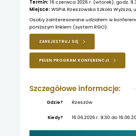
uwaga, link otwiera
Termin:
16 czerwca 2026 r. (wtorek), godz. 9.
Miejsce:
WSPiA Rzeszowska Szkoła Wyższa, ul
uwaga, link otwiera
Osoby zainteresowane udziałem w konferen
poniższym linkiem (system RSIO):
uwaga, link otwiera
UWAGA,
ZAREJESTRUJ SIĘ
uwaga, link otwiera
LINK
OTWIERA
UWAGA,
PEŁEN PROGRAM KONFERENCJI
SIĘ
uwaga, link otwiera
LINK
W
OTWIERA
NOWEJ
uwaga, link otwiera
SIĘ
KARCIE
Szczegółowe informacje:
W
uwaga, link otwiera
NOWEJ
KARCIE
Rzeszów
Gdzie?
uwaga, link otwiera
16.06.2026 r. 9:30 do 16.06.20
Kiedy?
uwaga, link otwiera