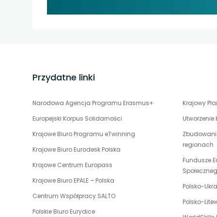
uwaga, link otwiera
uwaga, link otwiera
stopka
uwaga, link otwiera
strony
uwaga, link otwiera
Przydatne linki
uwaga, link otwiera
uwaga,
Narodowa Agencja Programu Erasmus+
Krajowy Pl
link
Europejski Korpus Solidarności
Utworzenie
otwiera
uwaga,
Krajowe Biuro Programu eTwinning
Zbudowanie
się
link
regionach
w
uwaga,
Krajowe Biuro Eurodesk Polska
otwiera
nowej
link
Fundusze E
uwaga,
Krajowe Centrum Europass
się
karcie
otwiera
Społeczne
link
w
uwaga,
Krajowe Biuro EPALE – Polska
się
otwiera
Polsko-Ukr
nowej
link
w
uwaga,
Centrum Współpracy SALTO
się
karcie
otwiera
Polsko-Lit
nowej
link
w
uwaga,
Polskie Biuro Eurydice
się
karcie
otwiera