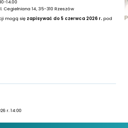
 się w nowej karcie
30-14.00
. Cegielniana 14, 35-310 Rzeszów
 się w nowej karcie
cji mogą się
zapisywać do 5 czerwca 2026 r.
pod
 się w nowej karcie
 się w nowej karcie
 się w nowej karcie
 się w nowej karcie
 się w nowej karcie
 się w nowej karcie
26 r. 14:00
 się w nowej karcie