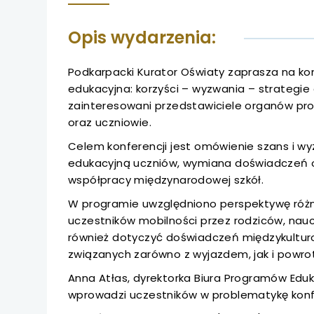
uwaga, link otwiera
Opis wydarzenia:
uwaga, link otwiera
uwaga, link otwiera
Podkarpacki Kurator Oświaty zaprasza na k
edukacyjna: korzyści – wyzwania – strategie
zainteresowani przedstawiciele organów prow
uwaga, link otwiera
oraz uczniowie.
uwaga, link otwiera
Celem konferencji jest omówienie szans i 
edukacyjną uczniów, wymiana doświadczeń o
uwaga, link otwiera
współpracy międzynarodowej szkół.
W programie uwzględniono perspektywę ró
uwaga, link otwiera
uczestników mobilności przez rodziców, nauc
również dotyczyć doświadczeń międzykultur
uwaga, link otwiera
związanych zarówno z wyjazdem, jak i powro
Anna Atłas, dyrektorka Biura Programów Eduka
uwaga, link otwiera
wprowadzi uczestników w problematykę konfe