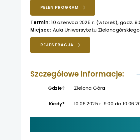
uwaga, link otwiera
UWAGA,
PEŁEN PROGRAM
LINK
uwaga, link otwiera
OTWIERA
Termin:
10 czerwca 2025 r. (wtorek), godz. 9:
SIĘ
Miejsce:
Aula Uniwersytetu Zielonogórskiego, 
uwaga, link otwiera
W
NOWEJ
UWAGA,
REJESTRACJA
uwaga, link otwiera
KARCIE
LINK
OTWIERA
uwaga, link otwiera
SIĘ
Szczegółowe informacje:
W
NOWEJ
KARCIE
Zielona Góra
Gdzie?
10.06.2025 r. 9:00 do 10.06.2
Kiedy?