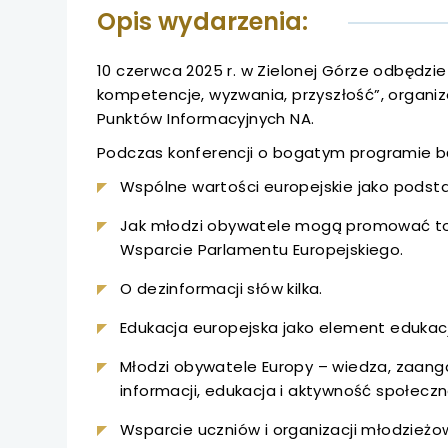
uwaga, link otwiera
Opis wydarzenia:
uwaga, link otwiera
10 czerwca 2025 r. w Zielonej Górze odbędzie
kompetencje, wyzwania, przyszłość”, organi
uwaga, link otwiera
Punktów Informacyjnych NA.
uwaga, link otwiera
Podczas konferencji o bogatym programie b
Wspólne wartości europejskie jako podsta
uwaga, link otwiera
Jak młodzi obywatele mogą promować tole
Wsparcie Parlamentu Europejskiego.
uwaga, link otwiera
O dezinformacji słów kilka.
uwaga, link otwiera
Edukacja europejska jako element edukacji
uwaga, link otwiera
Młodzi obywatele Europy – wiedza, zaang
informacji, edukacja i aktywność społecz
uwaga, link otwiera
Wsparcie uczniów i organizacji młodzież