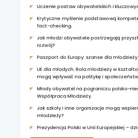
uwaga, link otwiera
Uczenie postaw obywatelskich i kluczowy
uwaga, link otwiera
Krytyczne myślenie podstawową kompete
fact-checking.
uwaga, link otwiera
Jak młodzi obywatele postrzegają przyszłoś
rozwój?
uwaga, link otwiera
Paszport do Europy: szanse dla młodzieży 
uwaga, link otwiera
UE dla młodych. Rola młodzieży w kształto
mogą wpływać na politykę i społeczeńst
uwaga, link otwiera
Młody obywatel na pograniczu polsko-niem
uwaga, link otwiera
Współpraca Młodzieży.
Jak szkoły i inne organizacje mogą wspie
uwaga, link otwiera
młodzieży?
uwaga, link otwiera
Prezydencja Polski w Unii Europejskiej – dzi