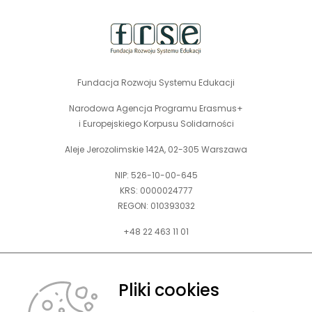
Fundacja Rozwoju Systemu Edukacji
Narodowa Agencja Programu Erasmus+
i Europejskiego Korpusu Solidarności
Aleje Jerozolimskie 142A, 02-305 Warszawa
NIP: 526-10-00-645
KRS: 0000024777
REGON: 010393032
+48 22 463 11 01
Zapraszamy do kontaktu telefonicznego w godz. 9-15.
Informujemy również, że w FRSE obowiązuje ruchomy czas pracy.
Pliki cookies
kontakt@frse.org.pl