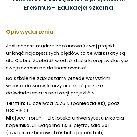
Erasmus+ Edukacja szkolna
uwaga, link otwiera się w nowej karcie
uwaga, link otwiera się w nowej karcie
Opis wydarzenia:
uwaga, link otwiera się w nowej karcie
Jeśli chcesz mądrze zaplanować swój projekt i
uniknąć najczęstszych błędów, to te warsztaty są
uwaga, link otwiera się w nowej karcie
dla Ciebie. Zdobądź wiedzę, dzięki której zwiększysz
swoje szanse na dofinansowanie!
uwaga, link otwiera się w nowej karcie
Na szkolenie zapraszamy przede wszystkim
wnioskodawców, którzy nie mają jeszcze
uwaga, link otwiera się w nowej karcie
doświadczenia w realizacji projektów.
uwaga, link otwiera się w nowej karcie
Termin:
15 czerwca 2026 r. (poniedziałek), godz.
9:30-16:00
uwaga, link otwiera się w nowej karcie
Miejsce:
Toruń – Biblioteka Uniwersytetu Mikołaja
Kopernika, ul. Gagarina 13, 3. piętro, sala 301
uwaga, link otwiera się w nowej karcie
(czytelnia zbiorów chińskich i japońskich)