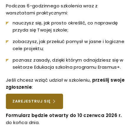
Podczas 6-godzinnego szkolenia wraz z
uwaga, link otwiera się w nowej karcie
warsztatami praktycznymi:
nauczysz się, jak prosto określić, co naprawdę
uwaga, link otwiera się w nowej karcie
przyda się Twojej szkole;
uwaga, link otwiera się w nowej karcie
zobaczysz, jak przekuć pomysł w jasne i logiczne
cele projektu;
uwaga, link otwiera się w nowej karcie
poznasz zasady, dzięki którym odnajdziesz się w
sektorze Edukacja szkolna programu Erasmus+.
uwaga, link otwiera się w nowej karcie
Jeśli chcesz wziąć udział w szkoleniu,
prześlij swoje
uwaga, link otwiera się w nowej karcie
zgłoszenie
:
uwaga, link otwiera się w nowej karcie
UWAGA,
ZAREJESTRUJ SIĘ
LINK
uwaga, link otwiera się w nowej karcie
OTWIERA
Formularz będzie otwarty do 10 czerwca 2026 r.
SIĘ
do końca dnia.
W
uwaga, link otwiera się w nowej karcie