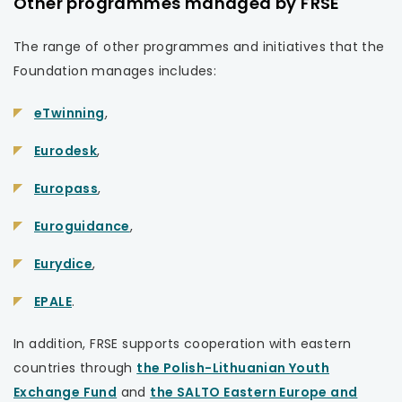
Other programmes managed by FRSE
The range of other programmes and initiatives that the
Foundation manages includes:
uwaga,
eTwinning
,
link
uwaga,
Eurodesk
,
otwiera
link
się
uwaga,
Europass
,
otwiera
w
link
się
uwaga,
Euroguidance
,
nowej
otwiera
w
link
karcie
się
uwaga,
Eurydice
,
nowej
otwiera
w
link
karcie
się
uwaga,
EPALE
.
nowej
otwiera
w
link
karcie
się
In addition, FRSE supports cooperation with eastern
nowej
otwiera
w
countries through
the Polish-Lithuanian Youth
karcie
się
nowej
uwaga,
Exchange Fund
and
the SALTO Eastern Europe and
w