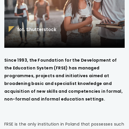
uwaga, link otwiera się w nowej karcie
uwaga, link otwiera się w nowej karcie
fot. Shutterstock
uwaga, link otwiera się w nowej karcie
uwaga, link otwiera się w nowej karcie
Since 1993, the Foundation for the Development of
uwaga, link otwiera się w nowej karcie
the Education System (FRSE) has managed
programmes, projects and initiatives aimed at
uwaga, link otwiera się w nowej karcie
broadening basic and specialist knowledge and
acquisition of new skills and competencies in formal,
uwaga, link otwiera się w nowej karcie
non-formal and informal education settings.
uwaga, link otwiera się w nowej karcie
uwaga, link otwiera się w nowej karcie
FRSE is the only institution in Poland that possesses such