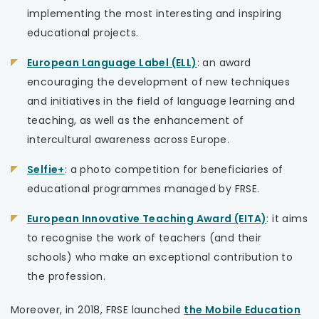
link
implementing the most interesting and inspiring
otwiera
educational projects.
się
uwaga,
European Language Label (ELL)
: an award
w
link
encouraging the development of new techniques
nowej
otwiera
and initiatives in the field of language learning and
karcie
się
teaching, as well as the enhancement of
w
intercultural awareness across Europe.
nowej
uwaga,
Selfie+
: a photo competition for beneficiaries of
karcie
link
educational programmes managed by FRSE.
otwiera
uwaga,
European Innovative Teaching Award (EITA)
: it aims
się
link
to recognise the work of teachers (and their
w
otwiera
schools) who make an exceptional contribution to
nowej
się
the profession.
karcie
w
Moreover, in 2018, FRSE launched
the Mobile Education
nowej