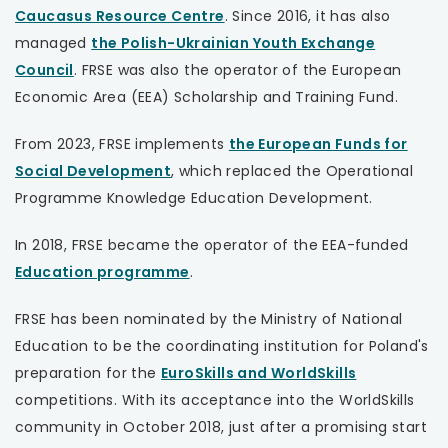
karcie
link
uwaga,
Caucasus Resource Centre
. Since 2016, it has also
nowej
otwiera
link
managed
the Polish-Ukrainian Youth Exchange
karcie
uwaga,
się
otwiera
Council
. FRSE was also the operator of the European
link
w
się
Economic Area (EEA) Scholarship and Training Fund.
otwiera
nowej
w
From 2023, FRSE implements
the European Funds for
się
karcie
nowej
uwaga,
Social Development
, which replaced the Operational
w
karcie
link
Programme Knowledge Education Development.
nowej
otwiera
karcie
In 2018, FRSE became the operator of the EEA-funded
się
uwaga,
Education programme
.
w
link
nowej
FRSE has been nominated by the Ministry of National
otwiera
karcie
Education to be the coordinating institution for Poland's
się
uwaga,
preparation for the
EuroSkills and WorldSkills
w
link
competitions. With its acceptance into the WorldSkills
nowej
otwiera
community in October 2018, just after a promising start
karcie