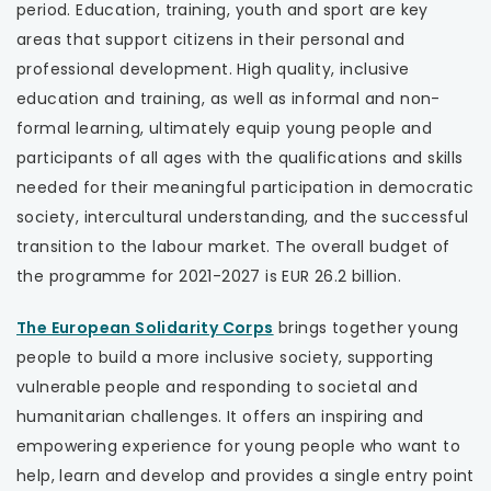
otwiera
period. Education, training, youth and sport are key
uwaga, link otwiera się w nowej karcie
się
areas that support citizens in their personal and
w
professional development. High quality, inclusive
uwaga, link otwiera się w nowej karcie
nowej
education and training, as well as informal and non-
karcie
formal learning, ultimately equip young people and
uwaga, link otwiera się w nowej karcie
participants of all ages with the qualifications and skills
needed for their meaningful participation in democratic
uwaga, link otwiera się w nowej karcie
society, intercultural understanding, and the successful
transition to the labour market. The overall budget of
the programme for 2021-2027 is EUR 26.2 billion.
The European Solidarity Corps
brings together young
people to build a more inclusive society, supporting
vulnerable people and responding to societal and
humanitarian challenges. It offers an inspiring and
empowering experience for young people who want to
help, learn and develop and provides a single entry point