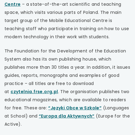
uwaga,
Centre
– a state-of-the-art scientific and teaching
karcie
link
space, which visits various parts of Poland. The main
otwiera
target group of the Mobile Educational Centre is
się
teaching staff who participate in training on how to use
w
modern technology in their work with students.
nowej
The Foundation for the Development of the Education
karcie
System also has its own publishing house, which
publishes more than 30 titles a year. In addition, it issues
guides, reports, monographs and examples of good
practice – all titles are free to download
uwaga,
at
czytelnia.frse.org.pl
. The organisation publishes two
link
educational magazines, which are available to readers
otwiera
uwaga,
for free. These are:
“Języki Obce w Szkole”
(Languages
się
uwaga,
link
at School) and
“Europa dla Aktywnych”
(Europe for the
w
link
otwiera
Active).
nowej
otwiera
się