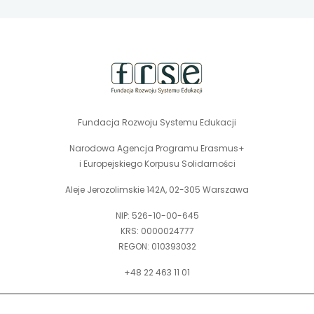
stopka
strony
Fundacja Rozwoju Systemu Edukacji
Narodowa Agencja Programu Erasmus+
i Europejskiego Korpusu Solidarności
Aleje Jerozolimskie 142A, 02-305 Warszawa
NIP: 526-10-00-645
KRS: 0000024777
REGON: 010393032
+48 22 463 11 01
Zapraszamy do kontaktu telefonicznego w godz. 9-15.
Informujemy również, że w FRSE obowiązuje ruchomy czas pracy.