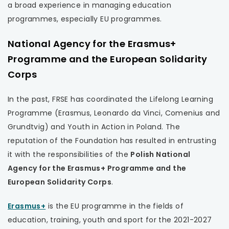
a broad experience in managing education
uwaga, link otwiera się w nowej karcie
programmes, especially EU programmes.
uwaga, link otwiera się w nowej karcie
National Agency for the Erasmus+
Programme and the European Solidarity
uwaga, link otwiera się w nowej karcie
Corps
uwaga, link otwiera się w nowej karcie
In the past, FRSE has coordinated the Lifelong Learning
Programme (Erasmus, Leonardo da Vinci, Comenius and
uwaga, link otwiera się w nowej karcie
Grundtvig) and Youth in Action in Poland. The
reputation of the Foundation has resulted in entrusting
uwaga, link otwiera się w nowej karcie
it with the responsibilities of the
Polish National
Agency for the Erasmus+ Programme and the
uwaga, link otwiera się w nowej karcie
European Solidarity Corps
.
uwaga, link otwiera się w nowej karcie
uwaga,
Erasmus+
is the EU programme in the fields of
link
education, training, youth and sport for the 2021-2027
uwaga, link otwiera się w nowej karcie