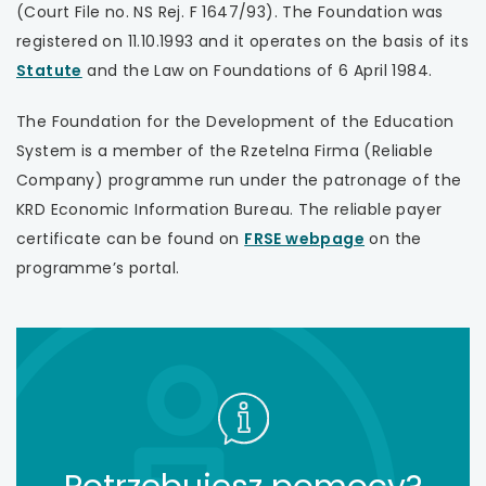
(Court File no. NS Rej. F 1647/93). The Foundation was
registered on 11.10.1993 and it operates on the basis of its
uwaga,
Statute
and the Law on Foundations of 6 April 1984.
link
The Foundation for the Development of the Education
otwiera
System is a member of the Rzetelna Firma (Reliable
się
Company) programme run under the patronage of the
w
KRD Economic Information Bureau. The reliable payer
nowej
uwaga,
certificate can be found on
FRSE webpage
on the
karcie
link
programme’s portal.
otwiera
się
w
nowej
karcie