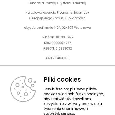
Fundacja Rozwoju Systemu Edukacji
Narodowa Agencja Programu Erasmus+
i Europejskiego Korpusu Solidarności
Aleje Jerozolimskie 142A, 02-305 Warszawa
NIP: 526-10-00-645
KRS: 0000024777
REGON: 010393032
+48 22 463 11 01
Zapraszamy do kontaktu telefonicznego w godz. 9-15.
Informujemy również, że w FRSE obowiązuje ruchomy czas pracy.
Pliki cookies
kontakt@frse.org.pl
Serwis frse.org.pl używa plików
cookies w celach funkcjonalnych,
aby ułatwić użytkownikom
korzystanie z witryny oraz w celu
tworzenia anonimowych
© 2026 Fundacja Rozwoju Systemu Edukacji
statystyk serwisu.