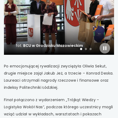
uwaga, link otwiera się w nowej karcie
uwaga, link otwiera się w nowej karcie
uwaga, link otwiera się w nowej karcie
fot.
BCU w Grodzisku Mazowieckim
uwaga, link otwiera się w nowej karcie
slajder
slajd
slajd
slajd
włączo
numer
numer
numer
1
2
3
uwaga, link otwiera się w nowej karcie
Po emocjonującej rywalizacji zwyciężyła Oliwia Sekut,
drugie miejsce zajął Jakub Jeż, a trzecie – Konrad Deska.
uwaga, link otwiera się w nowej karcie
Laureaci otrzymali nagrody rzeczowe i finansowe oraz
uwaga, link otwiera się w nowej karcie
indeksy Politechniki Łódzkiej.
Finał połączono z wydarzeniem „Trójkąt Wiedzy –
uwaga, link otwiera się w nowej karcie
Logistyka Wokół Nas”, podczas którego uczestnicy mogli
uwaga, link otwiera się w nowej karcie
wziąć udział w wykładach, warsztatach i pokazach