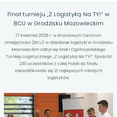
uwaga, link otwiera się w nowej karcie
Finał turnieju „Z Logistyką Na TY!” w
uwaga, link otwiera się w nowej karcie
BCU w Grodzisku Mazowieckim
uwaga, link otwiera się w nowej karcie
17 kwietnia 2026 r. w Branżowym Centrum
Umiejętności (BCU) w dziedzinie logistyki w Grodzisku
uwaga, link otwiera się w nowej karcie
Mazowieckim odbył się finał I Ogólnopolskiego
Turnieju Logistycznego „Z Logistyką Na TY!”. Spośród
uwaga, link otwiera się w nowej karcie
230 uczestników z całej Polski do finału
zakwalifikowało się 21 najlepszych młodych
uwaga, link otwiera się w nowej karcie
logistyków.
uwaga, link otwiera się w nowej karcie
uwaga, link otwiera się w nowej karcie
uwaga, link otwiera się w nowej karcie