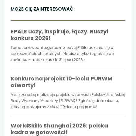
link
link
link
MOŻE CIĘ ZAINTERESOWAĆ:
otwiera
otwiera
otwiera
EPALE uczy, inspiruje, łączy. Ruszył
się
się
się
konkurs 2026!
w
w
w
Temat przewodni tegorocznej edycji? Siła uczenia się w
społecznościach lokalnych. Napisz artykuł i zgłoś się do
nowej
nowej
nowej
konkursu – masz czas do 31 lipca 2026 r.
karcie
karcie
karcie
Konkurs na projekt 10-lecia PURWM
otwarty!
Masz za sobą realizację projektu w ramach Polsko-Ukraińskiej
Rady Wymiany Młodzieży (PURWM)? Zgłoś się do konkursu,
który organizujemy z okazji 10-lecia programu!
WorldSkills Shanghai 2026: polska
kadra w gotowości!