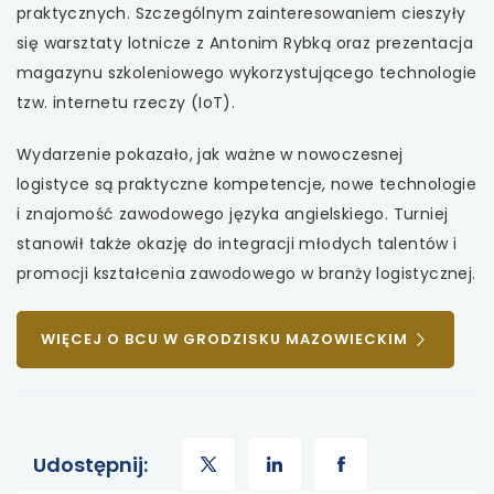
praktycznych. Szczególnym zainteresowaniem cieszyły
uwaga, link otwiera się w nowej karcie
się warsztaty lotnicze z Antonim Rybką oraz prezentacja
magazynu szkoleniowego wykorzystującego technologie
uwaga, link otwiera się w nowej karcie
tzw. internetu rzeczy (IoT).
uwaga, link otwiera się w nowej karcie
Wydarzenie pokazało, jak ważne w nowoczesnej
logistyce są praktyczne kompetencje, nowe technologie
uwaga, link otwiera się w nowej karcie
i znajomość zawodowego języka angielskiego. Turniej
stanowił także okazję do integracji młodych talentów i
promocji kształcenia zawodowego w branży logistycznej.
UWAGA,
WIĘCEJ O BCU W GRODZISKU MAZOWIECKIM
LINK
OTWIERA
SIĘ
W
uwaga,
NOWEJ
uwaga,
uwaga,
Udostępnij:
KARCIE