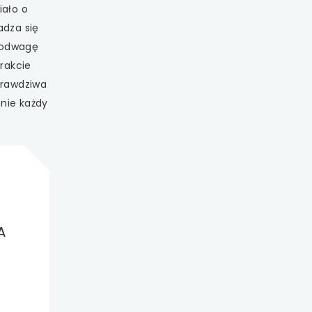
iało o
adza się
ą odwagę
rakcie
Prawdziwa
enie każdy
A