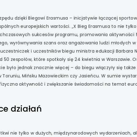
ozpędu dzięki Biegowi Erasmusa – inicjatywie łączącej sporto
lnych europejskich wartości. „X Bieg Erasmusa to nie tylko
ychczasowych sukcesów programu, promowania aktywności fi
nego, wyrównywania szans oraz angażowania ludzi młodych w 
o uczestniczek i uczestników biegu ministra edukacji Barbara
d 50 zespołów, które spotkały się 24 kwietnia w Warszawie. 
ie było jednak znacznie więcej – do biegu włączyły się takż
ł w Toruniu, Mińsku Mazowieckim czy Jasieńcu. W sumie wysta
 fizyczna aktywność i zwiększanie świadomości na temat eur
ce działań
 tkwi nie tylko w dużych, międzynarodowych wydarzeniach, al