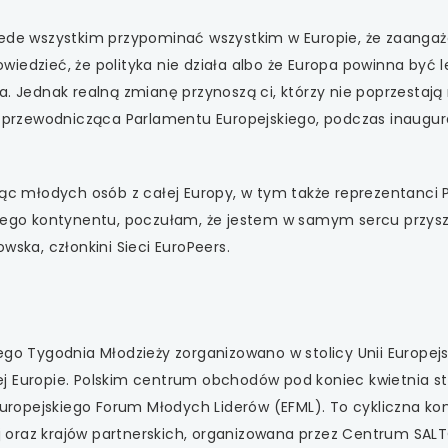
 się w nowej karcie
zede wszystkim przypominać wszystkim w Europie, że zaanga
iedzieć, że polityka nie działa albo że Europa powinna być l
 się w nowej karcie
a. Jednak realną zmianę przynoszą ci, którzy nie poprzestają
a, przewodnicząca Parlamentu Europejskiego, podczas inaugur
 się w nowej karcie
 się w nowej karcie
iąc młodych osób z całej Europy, w tym także reprezentanci Po
ałego kontynentu, poczułam, że jestem w samym sercu przyszł
 się w nowej karcie
wska, członkini Sieci EuroPeers.
ego Tygodnia Młodzieży zorganizowano w stolicy Unii Europejsk
j Europie. Polskim centrum obchodów pod koniec kwietnia st
 Europejskiego Forum Młodych Liderów (EFML). To cykliczna ko
iej oraz krajów partnerskich, organizowana przez Centrum SAL