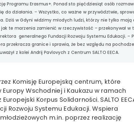
ncję Programu Erasmus+. Ponad sto pięćdziesiąt osób rozmaw
 się do działania. – Wszystko, co ważne w przywództwie, sprow
ania. Dziś w Gdyni widzimy młodych ludzi, którzy nie tylko maj
 jak te marzenia zamienić w rzeczywistość – przekonywał w t
yrektora generalnego Fundacji Rozwoju Systemu Edukacji. – 
tóra przekracza granice i sprawia, że bez względu na pochodz
auważył z kolei Andrij Pavlovych z Centrum SALTO EECA.
zez Komisję Europejską centrum, które
w Europy Wschodniej i Kaukazu w ramach
uropejski Korpus Solidarności. SALTO EEC
cji Rozwoju Systemu Edukacji. Wspiera
młodzieżowych m.in. poprzez realizację