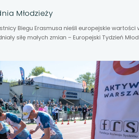
 się w nowej karcie
nia Młodzieży
 się w nowej karcie
stnicy Biegu Erasmusa nieśli europejskie wartości 
 się w nowej karcie
niały siłę małych zmian – Europejski Tydzień Młod
 się w nowej karcie
 się w nowej karcie
 się w nowej karcie
 się w nowej karcie
 się w nowej karcie
 się w nowej karcie