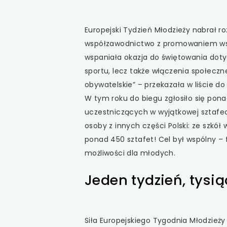
Europejski Tydzień Młodzieży nabrał r
współzawodnictwo z promowaniem wspó
wspaniała okazja do świętowania dot
sportu, lecz także włączenia społecz
obywatelskie” – przekazała w liście d
W tym roku do biegu zgłosiło się pona
uczestniczących w wyjątkowej sztafec
osoby z innych części Polski: ze szkó
ponad 450 sztafet! Cel był wspólny –
możliwości dla młodych.
Jeden tydzień, tysią
Siła Europejskiego Tygodnia Młodzieży