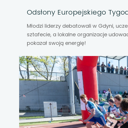
uwaga, link otwiera
Odsłony Europejskiego Tygod
uwaga, link otwiera
Młodzi liderzy debatowali w Gdyni, ucze
uwaga, link otwiera
sztafecie, a lokalne organizacje udowad
pokazał swoją energię!
uwaga, link otwiera
uwaga, link otwiera
uwaga, link otwiera
uwaga, link otwiera
uwaga, link otwiera
uwaga, link otwiera