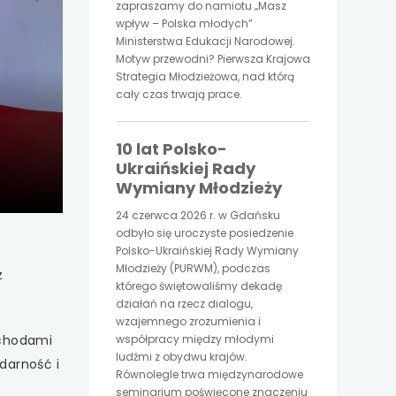
zapraszamy do namiotu „Masz
wpływ – Polska młodych”
Ministerstwa Edukacji Narodowej.
Motyw przewodni? Pierwsza Krajowa
Strategia Młodzieżowa, nad którą
cały czas trwają prace.
jder
10 lat Polsko-
czony
Ukraińskiej Rady
Wymiany Młodzieży
24 czerwca 2026 r. w Gdańsku
odbyło się uroczyste posiedzenie
Polsko-Ukraińskiej Rady Wymiany
Młodzieży (PURWM), podczas
z
którego świętowaliśmy dekadę
działań na rzecz dialogu,
wzajemnego zrozumienia i
bchodami
współpracy między młodymi
ludźmi z obydwu krajów.
darność i
Równolegle trwa międzynarodowe
seminarium poświęcone znaczeniu