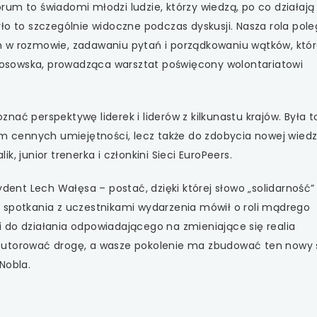
um to świadomi młodzi ludzie, którzy wiedzą, po co działają i
ło to szczególnie widoczne podczas dyskusji. Nasza rola pole
m w rozmowie, zadawaniu pytań i porządkowaniu wątków, któ
a Kosowska, prowadząca warsztat poświęcony wolontariatowi
ać perspektywę liderek i liderów z kilkunastu krajów. Była t
im cennych umiejętności, lecz także do zdobycia nowej wiedz
, junior trenerka i członkini Sieci EuroPeers.
nt Lech Wałęsa – postać, dzięki której słowo „solidarność
 spotkania z uczestnikami wydarzenia mówił o roli mądrego
 do działania odpowiadającego na zmieniające się realia
 utorować drogę, a wasze pokolenie ma zbudować ten nowy 
Nobla.