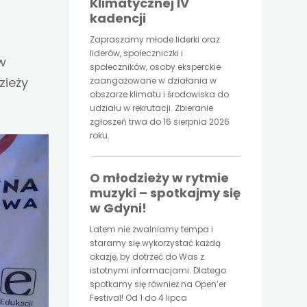
Klimatycznej IV
kadencji
Zapraszamy młode liderki oraz
liderów, społeczniczki i
w
społeczników, osoby eksperckie
zieży
zaangażowane w działania w
obszarze klimatu i środowiska do
udziału w rekrutacji. Zbieranie
zgłoszeń trwa do 16 sierpnia 2026
roku.
O młodzieży w rytmie
muzyki – spotkajmy się
w Gdyni!
Latem nie zwalniamy tempa i
staramy się wykorzystać każdą
okazję, by dotrzeć do Was z
istotnymi informacjami. Dlatego
spotkamy się również na Open’er
Festival! Od 1 do 4 lipca