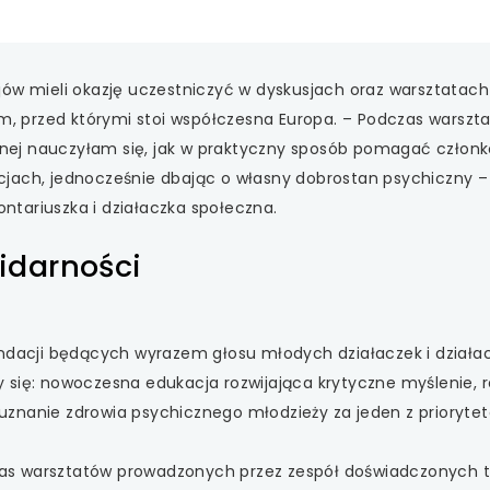
jów mieli okazję uczestniczyć w dyskusjach oraz warsztatach
 przed którymi stoi współczesna Europa. – Podczas warszt
nej nauczyłam się, jak w praktyczny sposób pomagać człon
cjach, jednocześnie dbając o własny dobrostan psychiczny –
ntariuszka i działaczka społeczna.
lidarności
acji będących wyrazem głosu młodych działaczek i działac
 się: nowoczesna edukacja rozwijająca krytyczne myślenie, 
znanie zdrowia psychicznego młodzieży za jeden z prioryte
s warsztatów prowadzonych przez zespół doświadczonych tr