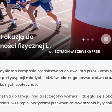
 się w nowej karcie
 się w nowej karcie
 się w nowej karcie
ł okazją do
sla
slajd
slajd
slajd
 się w nowej karcie
ści fizycznej i
włą
numer
numer
numer
1
2
3
fot.
SZYMON ŁASZEWSKI/FRSE
ich
 się w nowej karcie
 się w nowej karcie
o cykliczna kampania organizowana co dwa lata przez Komisję
e partycypacji młodych ludzi, świadomego obywatelstwa ora
 się w nowej karcie
kalnych społeczności.
 się w nowej karcie
ietnia do 1 maja, miała szczególny wymiar – zbiegła się z o
ariatu w Europie. Motywami przewodnimi wydarzenia były soli
 się w nowej karcie