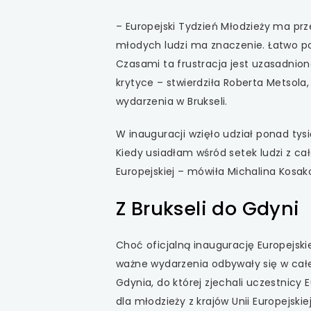
uwaga, link otwiera
– Europejski Tydzień Młodzieży ma pr
młodych ludzi ma znaczenie. Łatwo pow
uwaga, link otwiera
Czasami ta frustracja jest uzasadnion
krytyce – stwierdziła Roberta Metsol
uwaga, link otwiera
wydarzenia w Brukseli.
uwaga, link otwiera
W inauguracji wzięło udział ponad tys
Kiedy usiadłam wśród setek ludzi z c
uwaga, link otwiera
Europejskiej – mówiła Michalina Kosako
Z Brukseli do Gdyni
Choć oficjalną inaugurację Europejski
ważne wydarzenia odbywały się w całe
Gdynia, do której zjechali uczestnicy
dla młodzieży z krajów Unii Europejsk