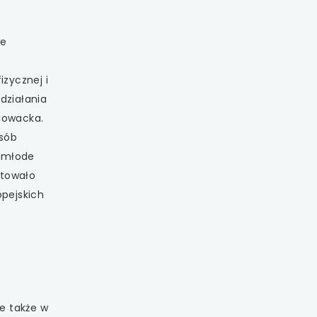
we
zycznej i
działania
 Nowacka.
Osób
e młode
rtowało
opejskich
e także w