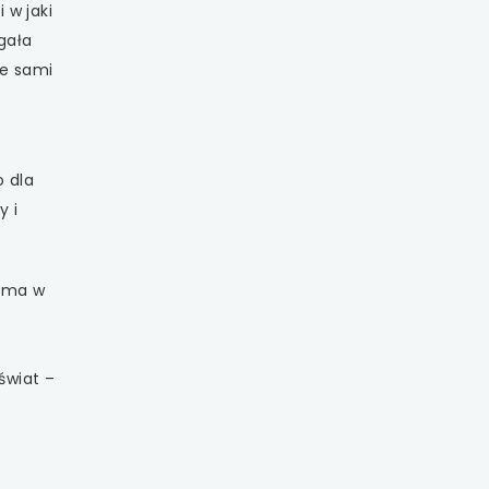
 w jaki
gała
re sami
o dla
y i
” ma w
świat –