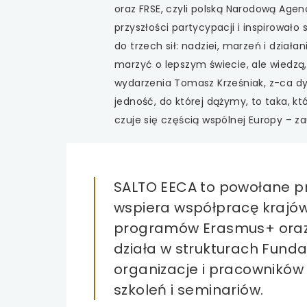
oraz FRSE, czyli polską Narodową Age
przyszłości partycypacji i inspirowało
do trzech sił: nadziei, marzeń i dział
marzyć o lepszym świecie, ale wiedzą,
wydarzenia Tomasz Krześniak, z-ca d
jedność, do której dążymy, to taka, k
czuje się częścią wspólnej Europy – z
SALTO EECA to powołane pr
wspiera współpracę krajó
programów Erasmus+ oraz E
działa w strukturach Funda
organizacje i pracowników 
szkoleń i seminariów.