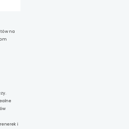
atów na
kom
zy.
realne
tów
enerek i