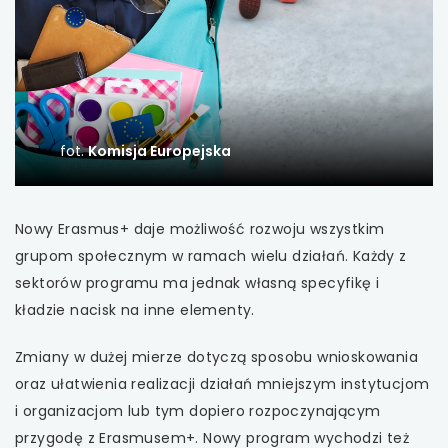
uwaga, link otwiera się w nowej karcie
uwaga, link otwiera się w nowej karcie
uwaga, link otwiera się w nowej karcie
fot.
Komisja Europejska
uwaga, link otwiera się w nowej karcie
Nowy Erasmus+ daje możliwość rozwoju wszystkim
uwaga, link otwiera się w nowej karcie
grupom społecznym w ramach wielu działań. Każdy z
uwaga, link otwiera się w nowej karcie
sektorów programu ma jednak własną specyfikę i
kładzie nacisk na inne elementy.
uwaga, link otwiera się w nowej karcie
Zmiany w dużej mierze dotyczą sposobu wnioskowania
uwaga, link otwiera się w nowej karcie
oraz ułatwienia realizacji działań mniejszym instytucjom
i organizacjom lub tym dopiero rozpoczynającym
uwaga, link otwiera się w nowej karcie
przygodę z Erasmusem+. Nowy program wychodzi też