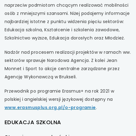
naprzeciw podmiotom chcącym realizować mobilności
uwaga, link otwiera się w nowej karcie
osób z mniejszymi szansami. Niżej podajemy informacje
najbardziej istotne z punktu widzenia pięciu sektorów:
uwaga, link otwiera się w nowej karcie
Edukacja szkolna, Kształcenie i szkolenia zawodowe,
Szkolnictwo wyższe, Edukacja dorosłych oraz Młodzież.
uwaga, link otwiera się w nowej karcie
Nadzór nad procesem realizacji projektów w ramach ww.
uwaga, link otwiera się w nowej karcie
sektorów sprawuje Narodowa Agencja. Z kolei Jean
Monnet i Sport to akcje centralne zarządzane przez
uwaga, link otwiera się w nowej karcie
Agencję Wykonawczą w Brukseli.
Przewodnik po programie Erasmus+ na rok 2021 w
polskiej i angielskiej wersji językowej dostępny na
www.erasmusplus.org.pl/o-programie
.
EDUKACJA SZKOLNA