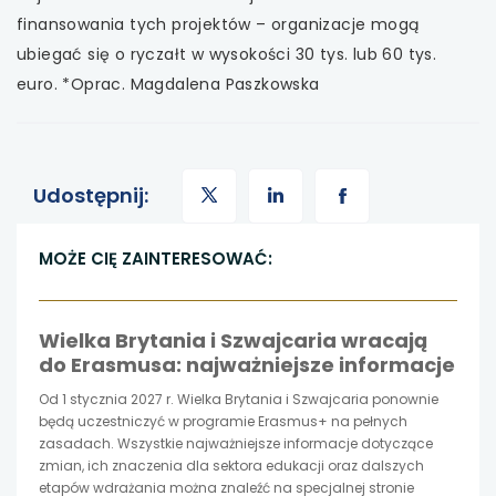
finansowania tych projektów – organizacje mogą
ubiegać się o ryczałt w wysokości 30 tys. lub 60 tys.
euro. *Oprac. Magdalena Paszkowska
uwaga,
uwaga,
uwaga,
Udostępnij:
link
link
link
MOŻE CIĘ ZAINTERESOWAĆ:
otwiera
otwiera
otwiera
Wielka Brytania i Szwajcaria wracają
się
się
się
do Erasmusa: najważniejsze informacje
w
w
w
Od 1 stycznia 2027 r. Wielka Brytania i Szwajcaria ponownie
będą uczestniczyć w programie Erasmus+ na pełnych
nowej
nowej
nowej
zasadach. Wszystkie najważniejsze informacje dotyczące
zmian, ich znaczenia dla sektora edukacji oraz dalszych
etapów wdrażania można znaleźć na specjalnej stronie
karcie
karcie
karcie