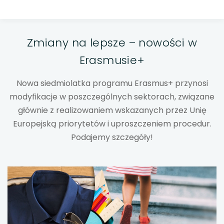
uwaga, link otwiera się w nowej karcie
uwaga, link otwiera się w nowej karcie
Zmiany na lepsze – nowości w
Erasmusie+
uwaga, link otwiera się w nowej karcie
Nowa siedmiolatka programu Erasmus+ przynosi
uwaga, link otwiera się w nowej karcie
modyfikacje w poszczególnych sektorach, związane
głównie z realizowaniem wskazanych przez Unię
uwaga, link otwiera się w nowej karcie
Europejską priorytetów i uproszczeniem procedur.
Podajemy szczegóły!
uwaga, link otwiera się w nowej karcie
uwaga, link otwiera się w nowej karcie
uwaga, link otwiera się w nowej karcie
uwaga, link otwiera się w nowej karcie