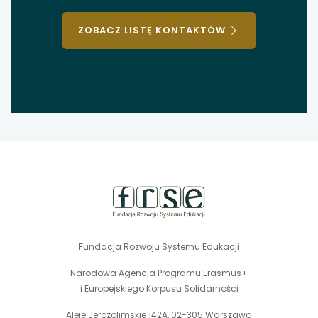
ZOBACZ LISTĘ KONTAKTÓW
stopka
strony
Fundacja Rozwoju Systemu Edukacji
Narodowa Agencja Programu Erasmus+
i Europejskiego Korpusu Solidarności
Aleje Jerozolimskie 142A, 02-305 Warszawa