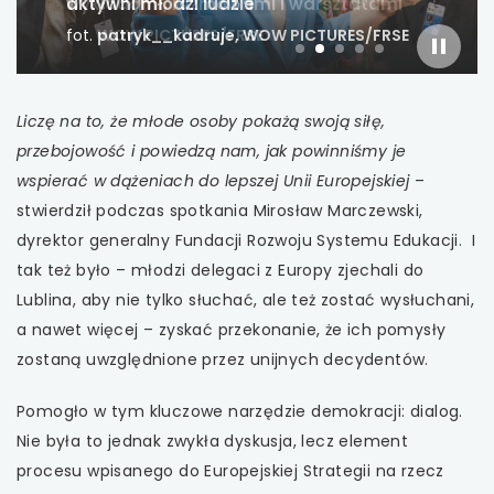
wykładami, rozmowami i warsztatami
fot.
WOW PICTURES/FRSE
uwaga, link otwiera się w nowej karcie
slajder
slajd
slajd
slajd
slajd
slajd
włączo
numer
numer
numer
1
numer
2
numer
3
4
5
uwaga, link otwiera się w nowej karcie
Liczę na to, że młode osoby pokażą swoją siłę,
uwaga, link otwiera się w nowej karcie
przebojowość i powiedzą nam, jak powinniśmy je
wspierać w dążeniach do lepszej Unii Europejskiej
–
uwaga, link otwiera się w nowej karcie
stwierdził podczas spotkania Mirosław Marczewski,
dyrektor generalny Fundacji Rozwoju Systemu Edukacji. I
uwaga, link otwiera się w nowej karcie
tak też było – młodzi delegaci z Europy zjechali do
Lublina, aby nie tylko słuchać, ale też zostać wysłuchani,
uwaga, link otwiera się w nowej karcie
a nawet więcej – zyskać przekonanie, że ich pomysły
zostaną uwzględnione przez unijnych decydentów.
uwaga, link otwiera się w nowej karcie
Pomogło w tym kluczowe narzędzie demokracji: dialog.
uwaga, link otwiera się w nowej karcie
Nie była to jednak zwykła dyskusja, lecz element
procesu wpisanego do Europejskiej Strategii na rzecz
uwaga, link otwiera się w nowej karcie