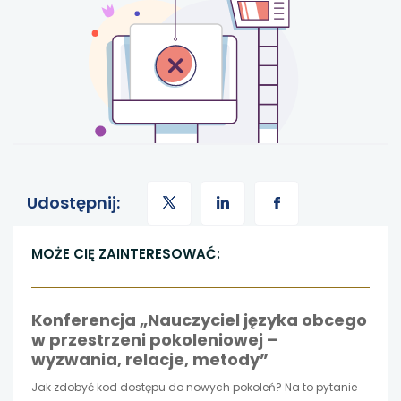
uwaga,
uwaga,
uwaga,
Udostępnij:
link
link
link
MOŻE CIĘ ZAINTERESOWAĆ:
otwiera
otwiera
otwiera
Konferencja „Nauczyciel języka obcego
się
się
się
w przestrzeni pokoleniowej –
wyzwania, relacje, metody”
w
w
w
Jak zdobyć kod dostępu do nowych pokoleń? Na to pytanie