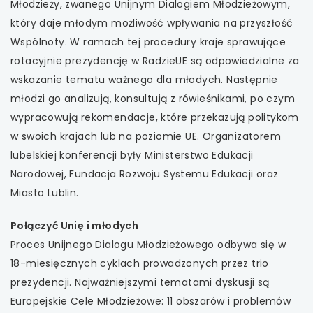
Młodzieży, zwanego Unijnym Dialogiem Młodzieżowym,
który daje młodym możliwość wpływania na przyszłość
uwaga, link otwiera się w nowej karcie
Wspólnoty. W ramach tej procedury kraje sprawujące
uwaga, link otwiera się w nowej karcie
rotacyjnie prezydencję w RadzieUE są odpowiedzialne za
wskazanie tematu ważnego dla młodych. Następnie
uwaga, link otwiera się w nowej karcie
młodzi go analizują, konsultują z rówieśnikami, po czym
wypracowują rekomendacje, które przekazują politykom
uwaga, link otwiera się w nowej karcie
w swoich krajach lub na poziomie UE. Organizatorem
lubelskiej konferencji były Ministerstwo Edukacji
Narodowej, Fundacja Rozwoju Systemu Edukacji oraz
Miasto Lublin.
Połączyć Unię i młodych
Proces Unijnego Dialogu Młodzieżowego odbywa się w
18-miesięcznych cyklach prowadzonych przez trio
prezydencji. Najważniejszymi tematami dyskusji są
Europejskie Cele Młodzieżowe: 11 obszarów i problemów