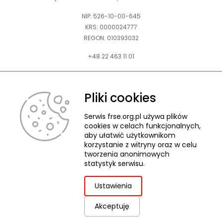
NIP: 526-10-00-645
KRS: 0000024777
REGON: 010393032
+48 22 463 11 01
Zapraszamy do kontaktu telefonicznego w godz. 9-15.
Informujemy również, że w FRSE obowiązuje ruchomy czas pracy.
Pliki cookies
kontakt@frse.org.pl
Serwis frse.org.pl używa plików
cookies w celach funkcjonalnych,
aby ułatwić użytkownikom
korzystanie z witryny oraz w celu
tworzenia anonimowych
© 2026 Fundacja Rozwoju Systemu Edukacji
statystyk serwisu.
Pliki cookies
Ochrona danych osobowych
Deklaracja dostępności
ZGŁASZANIE NARUSZEŃ
Ustawienia
Akceptuję
uwaga,
Projekt i realizacja:
link
otwiera