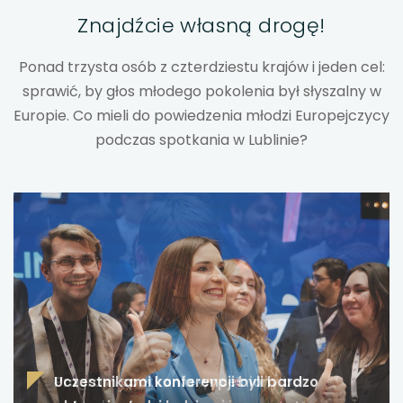
Znajdźcie własną drogę!
uwaga, link otwiera się w nowej karcie
Ponad trzysta osób z czterdziestu krajów i jeden cel:
uwaga, link otwiera się w nowej karcie
sprawić, by głos młodego pokolenia był słyszalny w
Europie. Co mieli do powiedzenia młodzi Europejczycy
uwaga, link otwiera się w nowej karcie
podczas spotkania w Lublinie?
uwaga, link otwiera się w nowej karcie
uwaga, link otwiera się w nowej karcie
uwaga, link otwiera się w nowej karcie
uwaga, link otwiera się w nowej karcie
uwaga, link otwiera się w nowej karcie
Program spotkania wypełniony był
uwaga, link otwiera się w nowej karcie