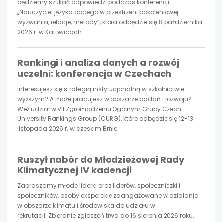
nowej
nowej
nowej
będziemy szukać odpowiedzi podczas konferencji
„Nauczyciel języka obcego w przestrzeni pokoleniowej –
karcie
wyzwania, relacje, metody”, która odbędzie się 8 października
karcie
karcie
2026 r. w Katowicach.
Rankingi i analiza danych a rozwój
uczelni: konferencja w Czechach
Interesujesz się strategią instytucjonalną w szkolnictwie
wyższym? A może pracujesz w obszarze badań i rozwoju?
Weź udział w VII Zgromadzeniu Ogólnym Grupy Czech
University Rankings Group (CURG), które odbędzie się 12-13
listopada 2026 r. w czeskim Brnie.
Ruszył nabór do Młodzieżowej Rady
Klimatycznej IV kadencji
Zapraszamy młode liderki oraz liderów, społeczniczki i
społeczników, osoby eksperckie zaangażowane w działania
w obszarze klimatu i środowiska do udziału w
rekrutacji. Zbieranie zgłoszeń trwa do 16 sierpnia 2026 roku.