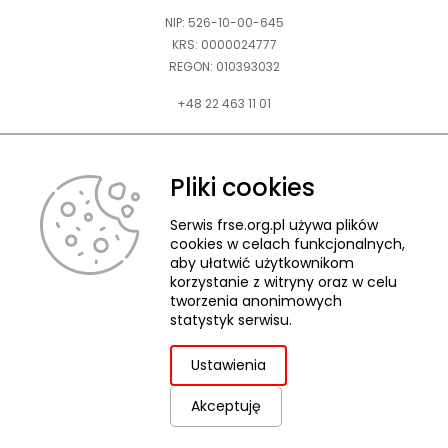
NIP: 526-10-00-645
KRS: 0000024777
REGON: 010393032
+48 22 463 11 01
Zapraszamy do kontaktu telefonicznego w godz. 9-15.
Informujemy również, że w FRSE obowiązuje ruchomy czas pracy.
Pliki cookies
kontakt@frse.org.pl
Serwis frse.org.pl używa plików
cookies w celach funkcjonalnych,
aby ułatwić użytkownikom
korzystanie z witryny oraz w celu
tworzenia anonimowych
© 2026 Fundacja Rozwoju Systemu Edukacji
statystyk serwisu.
Pliki cookies
Ochrona danych osobowych
Deklaracja dostępności
ZGŁASZANIE NARUSZEŃ
Ustawienia
Akceptuję
uwaga,
Projekt i realizacja:
link
otwiera