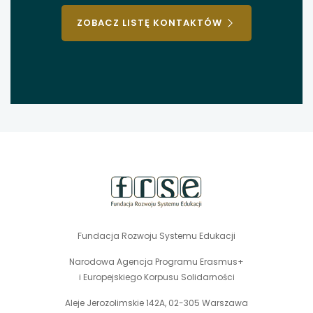
ZOBACZ LISTĘ KONTAKTÓW
stopka
strony
Fundacja Rozwoju Systemu Edukacji
Narodowa Agencja Programu Erasmus+
i Europejskiego Korpusu Solidarności
Aleje Jerozolimskie 142A, 02-305 Warszawa