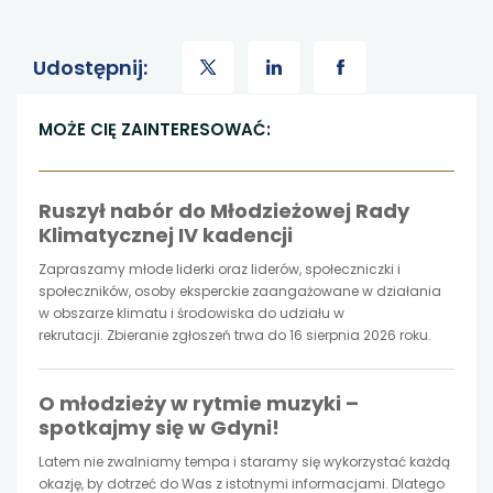
KARCIE
uwaga, link otwiera się w nowej karcie
uwaga,
uwaga,
uwaga,
Udostępnij:
uwaga, link otwiera się w nowej karcie
link
link
link
MOŻE CIĘ ZAINTERESOWAĆ:
uwaga, link otwiera się w nowej karcie
otwiera
otwiera
otwiera
uwaga, link otwiera się w nowej karcie
Ruszył nabór do Młodzieżowej Rady
się
się
się
Klimatycznej IV kadencji
w
w
w
Zapraszamy młode liderki oraz liderów, społeczniczki i
społeczników, osoby eksperckie zaangażowane w działania
nowej
nowej
nowej
w obszarze klimatu i środowiska do udziału w
rekrutacji. Zbieranie zgłoszeń trwa do 16 sierpnia 2026 roku.
karcie
karcie
karcie
O młodzieży w rytmie muzyki –
spotkajmy się w Gdyni!
Latem nie zwalniamy tempa i staramy się wykorzystać każdą
okazję, by dotrzeć do Was z istotnymi informacjami. Dlatego