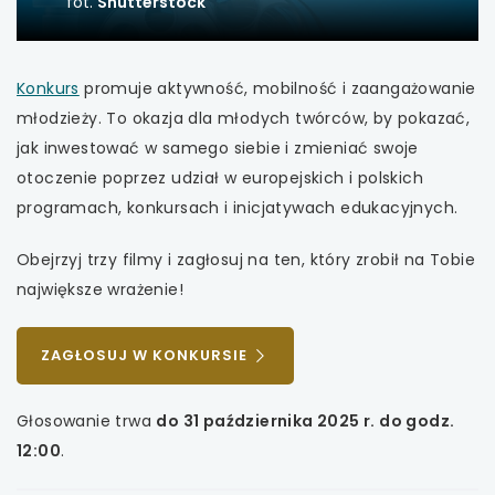
fot.
Shutterstock
uwaga, link otwiera się w nowej karcie
uwaga,
Konkurs
promuje aktywność, mobilność i zaangażowanie
uwaga, link otwiera się w nowej karcie
link
młodzieży. To okazja dla młodych twórców, by pokazać,
uwaga, link otwiera się w nowej karcie
otwiera
jak inwestować w samego siebie i zmieniać swoje
się
otoczenie poprzez udział w europejskich i polskich
uwaga, link otwiera się w nowej karcie
w
programach, konkursach i inicjatywach edukacyjnych.
nowej
uwaga, link otwiera się w nowej karcie
Obejrzyj trzy filmy i zagłosuj na ten, który zrobił na Tobie
karcie
największe wrażenie!
uwaga, link otwiera się w nowej karcie
UWAGA,
ZAGŁOSUJ W KONKURSIE
uwaga, link otwiera się w nowej karcie
LINK
OTWIERA
Głosowanie trwa
do 31 października 2025 r. do godz.
uwaga, link otwiera się w nowej karcie
SIĘ
12:00
.
W
NOWEJ
uwaga, link otwiera się w nowej karcie