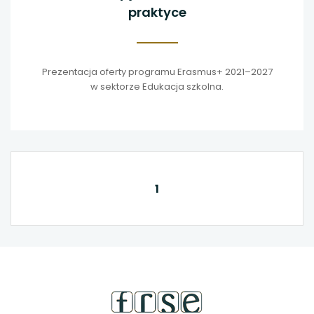
praktyce
Prezentacja oferty programu Erasmus+ 2021–2027
w sektorze Edukacja szkolna.
1
stopka
strony