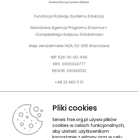
Fundacja Rozwoju Systemu Edukacji
Narodowa Agencja Programu Erasmus+
i Europejskiego Korpusu Solidarności
Aleje Jerozolimskie 142A, 02-305 Warszawa
NIP: 526-10-00-645
KRS: 0000024777
REGON: 010393032
+48 22 463 11 01
Zapraszamy do kontaktu telefonicznego w godz. 9-15.
Informujemy również, że w FRSE obowiązuje ruchomy czas pracy.
Pliki cookies
kontakt@frse.org.pl
Serwis frse.org.pl używa plików
cookies w celach funkcjonalnych,
aby ułatwić użytkownikom
korzystanie z witryny oraz w celu