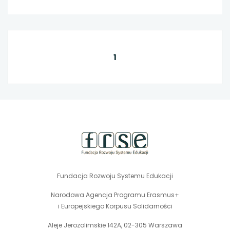
1
stopka
strony
Fundacja Rozwoju Systemu Edukacji
Narodowa Agencja Programu Erasmus+
i Europejskiego Korpusu Solidarności
Aleje Jerozolimskie 142A, 02-305 Warszawa