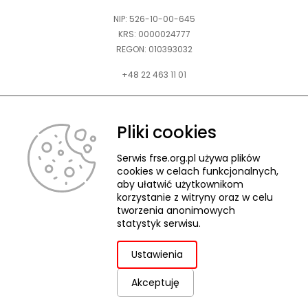
NIP: 526-10-00-645
KRS: 0000024777
REGON: 010393032
+48 22 463 11 01
Zapraszamy do kontaktu telefonicznego w godz. 9-15.
Informujemy również, że w FRSE obowiązuje ruchomy czas pracy.
Pliki cookies
kontakt@frse.org.pl
Serwis frse.org.pl używa plików
cookies w celach funkcjonalnych,
aby ułatwić użytkownikom
korzystanie z witryny oraz w celu
tworzenia anonimowych
© 2026 Fundacja Rozwoju Systemu Edukacji
statystyk serwisu.
Pliki cookies
Ochrona danych osobowych
Deklaracja dostępności
ZGŁASZANIE NARUSZEŃ
Ustawienia
Akceptuję
uwaga,
Projekt i realizacja:
link
otwiera