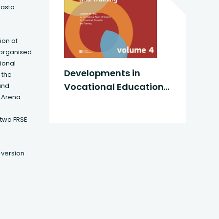
iasta
ion of
, organised
tional
Developments in
 the
Vocational Education
and
 Arena.
and Training vol. 4
a
two FRSE
 version