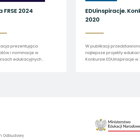
a FRSE 2024
EDUinspiracje. Kon
2020
kacja prezentująca
W publikacji przedstawion
atów i nominacje w
najlepsze projekty edukac
rsach edukacyjnych
Konkursie EDUinspiracje w 2
cji Rozwoju Systemu
cji w 2024 roku.
uwaga,
an Odbudowy