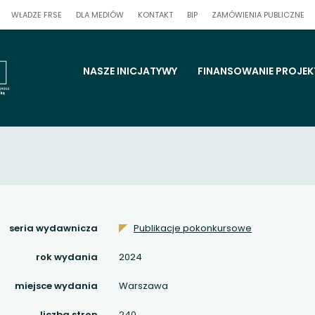
UWAGA,
UWAGA,
UW
WŁADZE FRSE
DLA MEDIÓW
KONTAKT
BIP
ZAMÓWIENIA PUBLICZNE
LINK
LINK
LI
OTWIERA
OTWIERA
OT
 się w nowej karcie
SIĘ
SIĘ
SIĘ
W
W
W
NOWEJ
NOWEJ
NO
KARCIE
KARCIE
KA
 się w nowej karcie
menu
NASZE INICJATYWY
FINANSOWANIE PROJE
strony
 się w nowej karcie
 się w nowej karcie
 się w nowej karcie
 się w nowej karcie
seria wydawnicza
Publikacje pokonkursowe
 się w nowej karcie
rok wydania
2024
 się w nowej karcie
miejsce wydania
Warszawa
liczba stron
240