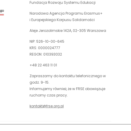
Fundacja Rozwoju Systemu Edukacji
uwaga,
w
link
nowej
Narodowa Agencja Programu Erasmus+
otwiera
karcie
i Europejskiego Korpusu Solidarności
się
w
Aleje Jerozolimskie 142A, 02-305 Warszawa
nowej
NIP: 526-10-00-645
karcie
KRS: 0000024777
REGON: 010393032
+48 22 463 11 01
Zapraszamy do kontaktu telefonicznego w
godz. 9-15.
Informujemy również, że w FRSE obowiązuje
ruchomy czas pracy.
kontakt@frse.org.pl