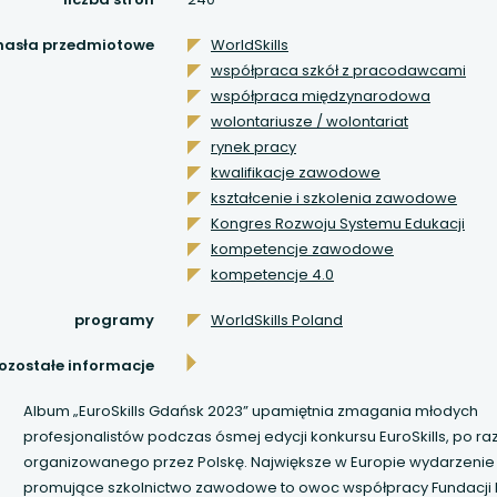
 się w nowej karcie
hasła przedmiotowe
WorldSkills
 się w nowej karcie
współpraca szkół z pracodawcami
współpraca międzynarodowa
 się w nowej karcie
wolontariusze / wolontariat
rynek pracy
 się w nowej karcie
kwalifikacje zawodowe
kształcenie i szkolenia zawodowe
 się w nowej karcie
Kongres Rozwoju Systemu Edukacji
kompetencje zawodowe
kompetencje 4.0
 się w nowej karcie
programy
WorldSkills Poland
 się w nowej karcie
ozostałe informacje
 się w nowej karcie
Album „EuroSkills Gdańsk 2023” upamiętnia zmagania młodych
profesjonalistów podczas ósmej edycji konkursu EuroSkills, po ra
 się w nowej karcie
organizowanego przez Polskę. Największe w Europie wydarzenie
promujące szkolnictwo zawodowe to owoc współpracy Fundacji