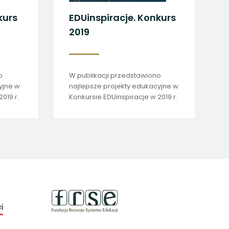
kurs
EDUinspiracje. Konkurs
2019
o
W publikacji przedstawiono
yjne w
najlepsze projekty edukacyjne w
019 r.
Konkursie EDUinspiracje w 2019 r.
uwaga,
link
otwiera
się