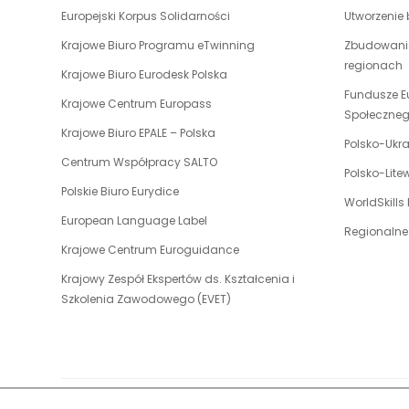
link
Europejski Korpus Solidarności
Utworzenie
otwiera
uwaga,
Krajowe Biuro Programu eTwinning
Zbudowanie
się
link
regionach
w
uwaga,
Krajowe Biuro Eurodesk Polska
otwiera
nowej
link
Fundusze E
uwaga,
Krajowe Centrum Europass
się
karcie
otwiera
Społeczne
link
w
uwaga,
Krajowe Biuro EPALE – Polska
się
otwiera
Polsko-Ukr
nowej
link
w
uwaga,
Centrum Współpracy SALTO
się
karcie
otwiera
Polsko-Lit
nowej
link
w
uwaga,
Polskie Biuro Eurydice
się
karcie
otwiera
WorldSkills
nowej
link
w
uwaga,
European Language Label
się
karcie
otwiera
Regionalne
nowej
link
w
uwaga,
Krajowe Centrum Euroguidance
się
karcie
otwiera
nowej
link
w
Krajowy Zespół Ekspertów ds. Kształcenia i
się
karcie
otwiera
nowej
uwaga,
Szkolenia Zawodowego (EVET)
w
się
karcie
link
nowej
w
otwiera
karcie
nowej
się
karcie
w
nowej