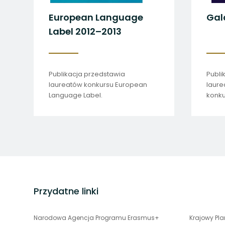
European Language
Gal
Label 2012–2013
Publikacja przedstawia
Publi
laureatów konkursu European
laure
Language Label.
konku
Funda
Eduka
stopka
strony
Przydatne linki
uwaga,
Narodowa Agencja Programu Erasmus+
Krajowy Pl