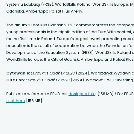
 się w nowej karcie
Systemu Edukacji (FRSE), WorldSkills Poland, WorldSkills Europe, M
Gdańska, AmberExpo Polsat Plus Areny.
 się w nowej karcie
The album “EuroSkills Gdańsk 2023” commemorates the competit
 się w nowej karcie
young professionals in the eighth edition of the EuroSkills contest
for the first time in Poland. Europe’s largest event promoting voca
 się w nowej karcie
education is the result of cooperation between the Foundation for
Development of the Education System (FRSE), WorldSkills Poland 
WorldSkills Europe, the City of Gdańsk, AmberExpo and Polsat Plus
 się w nowej karcie
Cytowanie
:
EuroSkills Gdańsk 2023
(2024). Warszawa: Wydawnic
 się w nowej karcie
Citation
:
EuroSkills Gdańsk 2023
(2024). Warsaw: FRSE Publishing
 się w nowej karcie
uwaga,
Publikacja w formacie EPUB jest
dostępna tutaj
[158 MB] / For EPUB
uwaga,
link
click here
[158 MB]
 się w nowej karcie
link
otwiera
otwiera
się
 się w nowej karcie
się
w
w
nowej