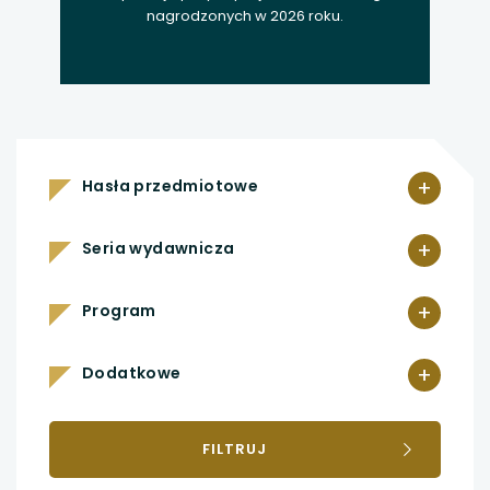
nagrodzonych w 2026 roku.
+
Hasła przedmiotowe
+
Seria wydawnicza
+
Program
+
Dodatkowe
FILTRUJ