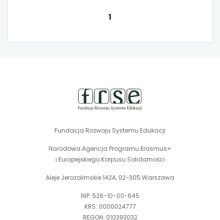
1
stopka
strony
Fundacja Rozwoju Systemu Edukacji
Narodowa Agencja Programu Erasmus+
i Europejskiego Korpusu Solidarności
Aleje Jerozolimskie 142A, 02-305 Warszawa
NIP: 526-10-00-645
KRS: 0000024777
REGON: 010393032