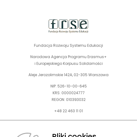
się
stopka
nowej
strony
w
karcie
nowej
karcie
Fundacja Rozwoju Systemu Edukacji
Narodowa Agencja Programu Erasmus+
i Europejskiego Korpusu Solidarności
Aleje Jerozolimskie 142A, 02-305 Warszawa
NIP: 526-10-00-645
KRS: 0000024777
REGON: 010393032
+48 22 463 11 01
Zapraszamy do kontaktu telefonicznego w godz. 9-15.
Informujemy również, że w FRSE obowiązuje ruchomy czas pracy.
Pliki cookies