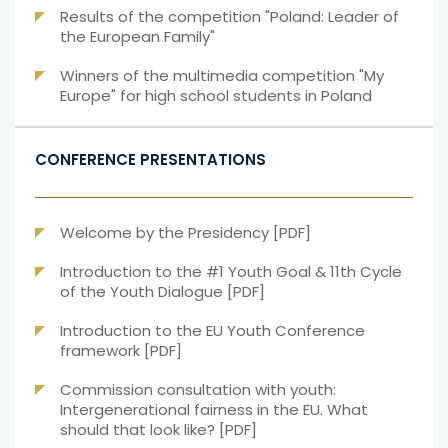
Results of the competition "Poland: Leader of
otwiera
w
karcie
uwaga,
the European Family"
się
nowej
link
w
karcie
Winners of the multimedia competition "My
otwiera
nowej
uwaga,
Europe" for high school students in Poland
się
karcie
link
w
otwiera
nowej
się
karcie
CONFERENCE PRESENTATIONS
w
nowej
karcie
uwaga,
Welcome by the Presidency [PDF]
link
Introduction to the #1 Youth Goal & 11th Cycle
otwiera
uwaga,
of the Youth Dialogue [PDF]
się
link
w
Introduction to the EU Youth Conference
otwiera
nowej
uwaga,
framework [PDF]
się
karcie
link
w
Commission consultation with youth:
otwiera
nowej
Intergenerational fairness in the EU. What
się
karcie
uwaga,
should that look like? [PDF]
w