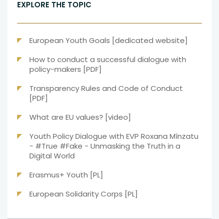
się
karcie
EXPLORE THE TOPIC
w
nowej
karcie
uwaga,
European Youth Goals [dedicated website]
link
How to conduct a successful dialogue with
otwiera
uwaga,
policy-makers [PDF]
się
link
w
Transparency Rules and Code of Conduct
otwiera
nowej
uwaga,
[PDF]
się
karcie
link
w
uwaga,
What are EU values? [video]
otwiera
nowej
link
się
karcie
Youth Policy Dialogue with EVP Roxana Mînzatu
otwiera
w
- #True #Fake - Unmasking the Truth in a
się
nowej
uwaga,
Digital World
w
karcie
link
nowej
uwaga,
Erasmus+ Youth [PL]
otwiera
karcie
link
się
uwaga,
European Solidarity Corps [PL]
otwiera
w
link
się
nowej
otwiera
w
karcie