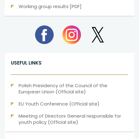
link
nowej
uwaga,
Working group results [PDF]
otwiera
karcie
link
się
otwiera
w
się
uwaga,
nowej
uwaga,
uwaga,
link
w
link
link
karcie
otwiera
otwiera
otwiera
nowej
się
się
się
karcie
w
w
w
nowej
nowej
nowej
karcie
karcie
karcie
USEFUL LINKS
Polish Presidency of the Council of the
uwaga,
European Union (Official site)
link
uwaga,
EU Youth Conference (Official site)
otwiera
link
się
Meeting of Directors General responsible for
otwiera
w
uwaga,
youth policy (Official site)
się
nowej
link
w
karcie
otwiera
nowej