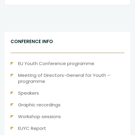
CONFERENCE INFO
uwaga,
EU Youth Conference programme
link
Meeting of Directors-General for Youth –
otwiera
uwaga,
programme
się
link
w
uwaga,
Speakers
otwiera
nowej
link
się
karcie
uwaga,
Graphic recordings
otwiera
w
link
się
nowej
uwaga,
Workshop sessions
otwiera
w
karcie
link
się
nowej
uwaga,
EUYC Report
otwiera
w
karcie
link
się
nowej