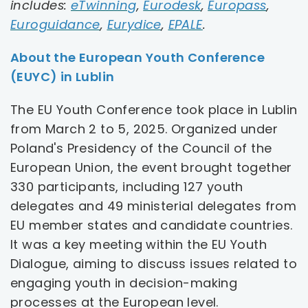
się
uwaga,
uwaga,
uwaga
się
includes:
eTwinning
,
Eurodesk
,
Europass
,
w
uwaga,
link
uwaga,
link
uwaga,
link
w
Euroguidance
,
Eurydice
,
EPALE
.
uwaga, link otwiera się w nowej karcie
nowej
link
otwiera
link
otwiera
link
otwier
nowe
About the European Youth Conference
uwaga, link otwiera się w nowej karcie
karcie
otwiera
się
otwiera
się
otwiera
się
karci
(EUYC) in Lublin
się
w
się
w
się
w
uwaga, link otwiera się w nowej karcie
w
nowej
w
nowej
w
nowej
The EU Youth Conference took place in Lublin
nowej
karcie
nowej
karcie
nowej
karcie
uwaga, link otwiera się w nowej karcie
from March 2 to 5, 2025. Organized under
karcie
karcie
karcie
Poland's Presidency of the Council of the
European Union, the event brought together
330 participants, including 127 youth
delegates and 49 ministerial delegates from
EU member states and candidate countries.
It was a key meeting within the EU Youth
Dialogue, aiming to discuss issues related to
engaging youth in decision-making
processes at the European level.​