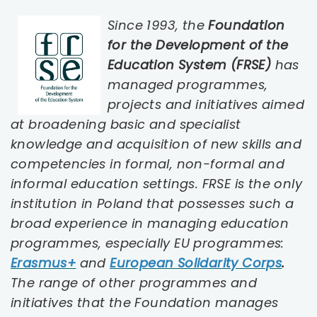
uwaga, link otwiera się w nowej karcie
Since 1993, the
Foundation
for the Development of the
uwaga, link otwiera się w nowej karcie
Education System (FRSE)
has
managed programmes,
uwaga, link otwiera się w nowej karcie
projects and initiatives aimed
at broadening basic and specialist
uwaga, link otwiera się w nowej karcie
knowledge and acquisition of new skills and
competencies in formal, non-formal and
uwaga, link otwiera się w nowej karcie
informal education settings. FRSE is the only
uwaga, link otwiera się w nowej karcie
institution in Poland that possesses such a
broad experience in managing education
uwaga, link otwiera się w nowej karcie
programmes, especially EU programmes:
uwaga,
uwag
Erasmus+
and
European Solidarity Corps
.
uwaga, link otwiera się w nowej karcie
link
link
The range of other programmes and
otwiera
otwie
initiatives that the Foundation manages
uwaga, link otwiera się w nowej karcie