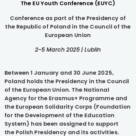
The EU Youth Conference (EUYC)
uwaga, link otwiera się w nowej karcie
Conference as part of the Presidency of
uwaga, link otwiera się w nowej karcie
the Republic of Poland in the Council of the
European Union
uwaga, link otwiera się w nowej karcie
2-5 March 2025 | Lublin
uwaga, link otwiera się w nowej karcie
uwaga, link otwiera się w nowej karcie
Between 1 January and 30 June 2025,
Poland holds the Presidency in the Council
uwaga, link otwiera się w nowej karcie
of the European Union. The National
Agency for the Erasmus+ Programme and
uwaga, link otwiera się w nowej karcie
the European Solidarity Corps (Foundation
for the Development of the Education
uwaga, link otwiera się w nowej karcie
System) has been assigned to support
uwaga, link otwiera się w nowej karcie
the Polish Presidency and its activities.