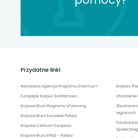
karcie
karcie
karcie
stopka
strony
Przydatne linki
uwaga,
Narodowa Agencja Programu Erasmus+
Krajowy Pl
link
Europejski Korpus Solidarności
Utworzenie
otwiera
uwaga,
Krajowe Biuro Programu eTwinning
Zbudowanie
się
link
regionach
w
uwaga,
Krajowe Biuro Eurodesk Polska
otwiera
nowej
link
Fundusze E
uwaga,
Krajowe Centrum Europass
się
karcie
otwiera
Społeczne
link
w
uwaga,
Krajowe Biuro EPALE – Polska
się