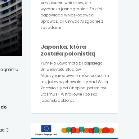
przy pisaniu wniosków, ale
wyznacza jasne granice. Za efekt
odpowiada wnioskodawca.
Sprawdź, jak używać AI zgodnie z
zasadami
Japonka, która
została polonistką
Yumeko Kawamoto z Tokijskiego
programu
Uniwersytetu Studiów
Międzynarodowych mówi po polsku
tak, jakby wychowała się nad Wisłą.
Zaczęło się od Chopina, potem był
Erasmus+ w Krakowie i polsko-
japoński doktorat
 do
ad 3