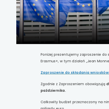
uwaga, link otwiera
uwaga, link otwiera
uwaga, link otwiera
uwaga, link otwiera
uwaga, link otwiera
Poniżej prezentujemy zaproszenie do 
Erasmus+, w tym działań „Jean Monne
uwaga, link otwiera
Zaproszenie do składania wniosków
uwaga, link otwiera
Zgodnie z Zaproszeniem obowiązują
d
uwaga, link otwiera
października.
uwaga, link otwiera
Całkowity budżet przeznaczony na nin
miliardy euro‎.