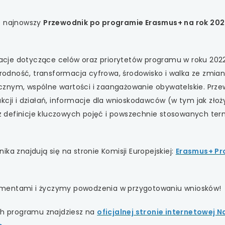
 się w nowej karcie
że najnowszy
Przewodnik po programie Erasmus+ na rok 202
 się w nowej karcie
 się w nowej karcie
cje dotyczące celów oraz priorytetów programu w roku 2022
norodność, transformacja cyfrowa, środowisko i walka ze zmia
 się w nowej karcie
cznym, wspólne wartości i zaangażowanie obywatelskie. Prze
kcji i działań, informacje dla wnioskodawców (w tym jak złoż
 się w nowej karcie
raz definicje kluczowych pojęć i powszechnie stosowanych te
ka znajdują się na stronie Komisji Europejskiej:
Erasmus+ P
umentami i życzymy powodzenia w przygotowaniu wniosków!
ach programu znajdziesz na
oficjalnej stronie internetowej 