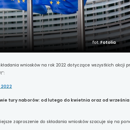
 się w nowej karcie
 się w nowej karcie
 się w nowej karcie
fot.
Fotolia
 się w nowej karcie
 się w nowej karcie
składania wniosków na rok 2022 dotyczące wszystkich akcji 
t”:
 się w nowej karcie
 2022
 się w nowej karcie
wie tury naborów: od lutego do kwietnia oraz od września
 się w nowej karcie
 się w nowej karcie
iejsze zaproszenie do składania wniosków szacuje się na pon