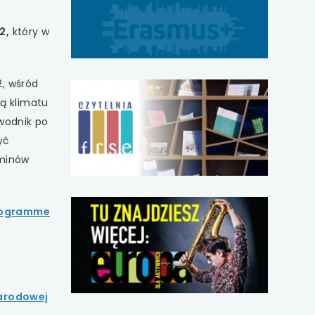
2,
który w
, wśród
uwaga,
link
ną klimatu
otwiera
wodnik po
się
w
yć
nowej
rminów
karcie
rogramme
Narodowej