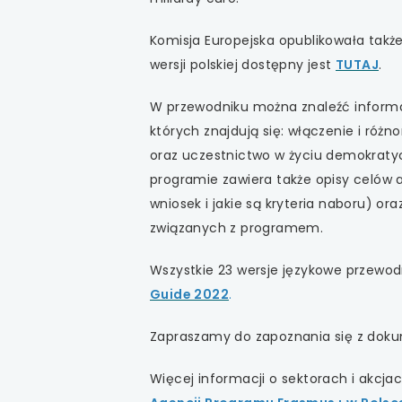
uwaga, link otwiera
Komisja Europejska opublikowała tak
uwaga, link otwiera
wersji polskiej dostępny jest
TUTAJ
.
uwaga, link otwiera
W przewodniku można znaleźć informa
których znajdują się: włączenie i róż
uwaga, link otwiera
oraz uczestnictwo w życiu demokraty
programie zawiera także opisy celów a
uwaga, link otwiera
wniosek i jakie są kryteria naboru) o
związanych z programem.
Wszystkie 23 wersje językowe przewodni
Guide 2022
.
Zapraszamy do zapoznania się z dok
Więcej informacji o sektorach i akcj