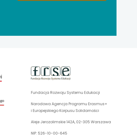
uwaga,
link
otwiera
się
Fundacja Rozwoju Systemu Edukacji
uwaga,
w
link
nowej
Narodowa Agencja Programu Erasmus+
otwiera
karcie
i Europejskiego Korpusu Solidarności
się
w
Aleje Jerozolimskie 142A, 02-305 Warszawa
nowej
NIP: 526-10-00-645
karcie