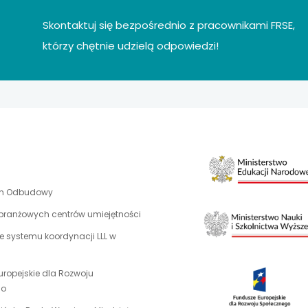
Skontaktuj się bezpośrednio z pracownikami FRSE,
którzy chętnie udzielą odpowiedzi!
uwaga,
an Odbudowy
link
 branżowych centrów umiejętności
otwiera
 systemu koordynacji LLL w
się
w
nowej
uropejskie dla Rozwoju
karcie
uwaga,
go
link