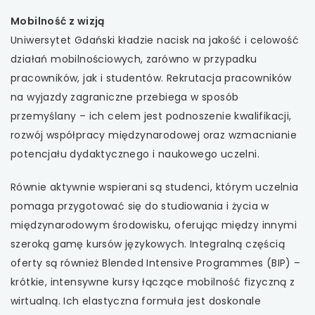
Mobilność z wizją
uwaga, link otwiera się w nowej karcie
Uniwersytet Gdański kładzie nacisk na jakość i celowość
działań mobilnościowych, zarówno w przypadku
uwaga, link otwiera się w nowej karcie
pracowników, jak i studentów. Rekrutacja pracowników
uwaga, link otwiera się w nowej karcie
na wyjazdy zagraniczne przebiega w sposób
przemyślany – ich celem jest podnoszenie kwalifikacji,
uwaga, link otwiera się w nowej karcie
rozwój współpracy międzynarodowej oraz wzmacnianie
potencjału dydaktycznego i naukowego uczelni.
Równie aktywnie wspierani są studenci, którym uczelnia
pomaga przygotować się do studiowania i życia w
międzynarodowym środowisku, oferując między innymi
szeroką gamę kursów językowych. Integralną częścią
oferty są również Blended Intensive Programmes (BIP) –
krótkie, intensywne kursy łączące mobilność fizyczną z
wirtualną. Ich elastyczna formuła jest doskonale