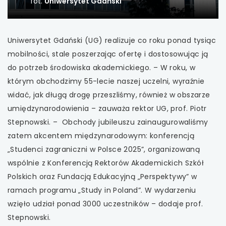
umowach
fot.
Uniwersytet Gdański
uwaga, link otwiera się w nowej karcie
Uniwersytet Gdański (UG) realizuje co roku ponad tysiąc
uwaga, link otwiera się w nowej karcie
mobilności, stale poszerzając ofertę i dostosowując ją
uwaga, link otwiera się w nowej karcie
do potrzeb środowiska akademickiego. – W roku, w
którym obchodzimy 55-lecie naszej uczelni, wyraźnie
uwaga, link otwiera się w nowej karcie
widać, jak długą drogę przeszliśmy, również w obszarze
umiędzynarodowienia – zauważa rektor UG, prof. Piotr
uwaga, link otwiera się w nowej karcie
Stepnowski. – Obchody jubileuszu zainaugurowaliśmy
zatem akcentem międzynarodowym: konferencją
uwaga, link otwiera się w nowej karcie
„Studenci zagraniczni w Polsce 2025”, organizowaną
wspólnie z Konferencją Rektorów Akademickich Szkół
uwaga, link otwiera się w nowej karcie
Polskich oraz Fundacją Edukacyjną „Perspektywy” w
ramach programu „Study in Poland”. W wydarzeniu
uwaga, link otwiera się w nowej karcie
wzięło udział ponad 3000 uczestników – dodaje prof.
Stepnowski.
uwaga, link otwiera się w nowej karcie