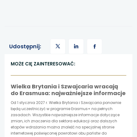
uwaga,
uwaga,
uwaga,
Udostępnij:
link
link
link
MOŻE CIĘ ZAINTERESOWAĆ:
otwiera
otwiera
otwiera
Wielka Brytania i Szwajcaria wracają
się
się
się
do Erasmusa: najważniejsze informacje
w
w
w
Od 1 stycznia 2027 r. Wielka Brytania i Szwajcaria ponownie
będą uczestniczyć w programie Erasmus+ na pełnych
nowej
nowej
nowej
zasadach. Wszystkie najważniejsze informacje dotyczące
zmian, ich znaczenia dla sektora edukacji oraz dalszych
etapów wdrażania można znaleźć na specjalnej stronie
karcie
karcie
karcie
internetowej poświęconej powrotowi obu państw do