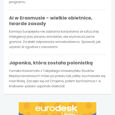
programu.
AI w Erasmusie - wielkie obietnice,
twarde zasady
Komisja Europejska nie zabrania korzystania ze sztucznej
inteligencji przy pisaniu wniosków, ale wyznacza jasne
granice. Za efekt odpowiada wnioskodawca. Sprawdź, jak
używać AI zgodnie z zasadami
Japonka, która została polonistką
Yumeko Kawamoto z Tokijskiego Uniwersytetu Studiów
Międzynarodowych mówi po polsku tak, jakby wychowała się
nad Wisłą. Zaczęło się od Chopina, potem był Erasmus+ w
Krakowie i polsko-japoński doktorat
uwaga,
link
otwiera