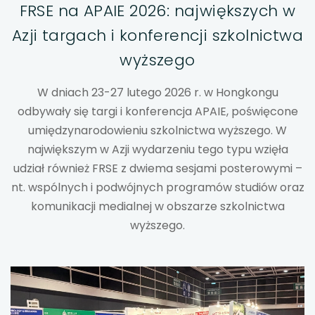
FRSE na APAIE 2026: największych w
uwaga, link otwiera się w nowej karcie
Azji targach i konferencji szkolnictwa
wyższego
uwaga, link otwiera się w nowej karcie
W dniach 23-27 lutego 2026 r. w Hongkongu
uwaga, link otwiera się w nowej karcie
odbywały się targi i konferencja APAIE, poświęcone
uwaga, link otwiera się w nowej karcie
umiędzynarodowieniu szkolnictwa wyższego. W
największym w Azji wydarzeniu tego typu wzięła
uwaga, link otwiera się w nowej karcie
udział również FRSE z dwiema sesjami posterowymi –
nt. wspólnych i podwójnych programów studiów oraz
uwaga, link otwiera się w nowej karcie
komunikacji medialnej w obszarze szkolnictwa
wyższego.
uwaga, link otwiera się w nowej karcie
uwaga, link otwiera się w nowej karcie
uwaga, link otwiera się w nowej karcie