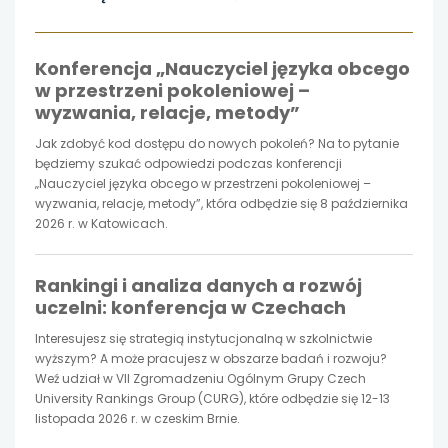
otwiera
otwiera
otwiera
Konferencja „Nauczyciel języka obcego
się
się
się
w przestrzeni pokoleniowej –
wyzwania, relacje, metody”
w
w
w
Jak zdobyć kod dostępu do nowych pokoleń? Na to pytanie
nowej
nowej
nowej
będziemy szukać odpowiedzi podczas konferencji
„Nauczyciel języka obcego w przestrzeni pokoleniowej –
karcie
wyzwania, relacje, metody”, która odbędzie się 8 października
karcie
karcie
2026 r. w Katowicach.
Rankingi i analiza danych a rozwój
uczelni: konferencja w Czechach
Interesujesz się strategią instytucjonalną w szkolnictwie
wyższym? A może pracujesz w obszarze badań i rozwoju?
Weź udział w VII Zgromadzeniu Ogólnym Grupy Czech
University Rankings Group (CURG), które odbędzie się 12-13
listopada 2026 r. w czeskim Brnie.