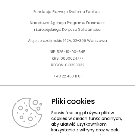
Fundacja Rozwoju Systemu Edukacji
Narodowa Agencja Programu Erasmus+
i Europejskiego Korpusu Solidarności
Aleje Jerozolimskie 142A, 02-305 Warszawa
NIP: 526-10-00-645
KRS: 0000024777
REGON: 010393032
+48 22 463 11 01
Zapraszamy do kontaktu telefonicznego w godz. 9-15.
Informujemy również, że w FRSE obowiązuje ruchomy czas pracy.
Pliki cookies
kontakt@frse.org.pl
Serwis frse.org.pl używa plików
cookies w celach funkcjonalnych,
aby ułatwić użytkownikom
korzystanie z witryny oraz w celu