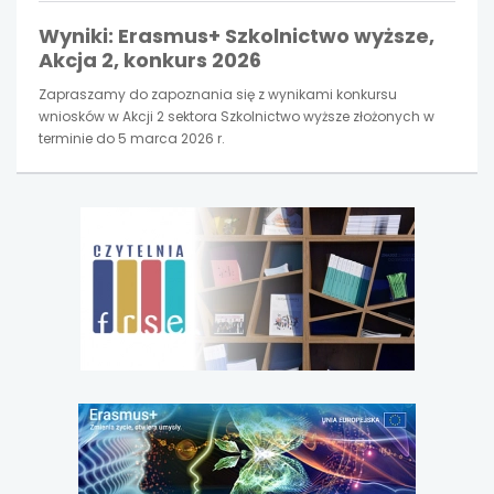
Wyniki: Erasmus+ Szkolnictwo wyższe,
Akcja 2, konkurs 2026
Zapraszamy do zapoznania się z wynikami konkursu
wniosków w Akcji 2 sektora Szkolnictwo wyższe złożonych w
terminie do 5 marca 2026 r.
uwaga,
link
otwiera
się
w
nowej
karcie