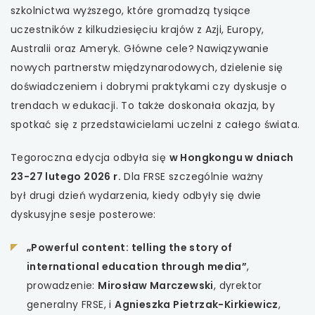
szkolnictwa wyższego, które gromadzą tysiące
uwaga, link otwiera się w nowej karcie
uczestników z kilkudziesięciu krajów z Azji, Europy,
Australii oraz Ameryk. Główne cele? Nawiązywanie
uwaga, link otwiera się w nowej karcie
nowych partnerstw międzynarodowych, dzielenie się
doświadczeniem i dobrymi praktykami czy dyskusje o
uwaga, link otwiera się w nowej karcie
trendach w edukacji. To także doskonała okazja, by
spotkać się z przedstawicielami uczelni z całego świata.
uwaga, link otwiera się w nowej karcie
Tegoroczna edycja odbyła się
w Hongkongu w dniach
23-27 lutego 2026 r.
Dla FRSE szczególnie ważny
był drugi dzień wydarzenia, kiedy odbyły się dwie
dyskusyjne sesje posterowe:
„Powerful content: telling the story of
international education through media”
,
prowadzenie:
Mirosław Marczewski
, dyrektor
generalny FRSE, i
Agnieszka Pietrzak-Kirkiewicz
,