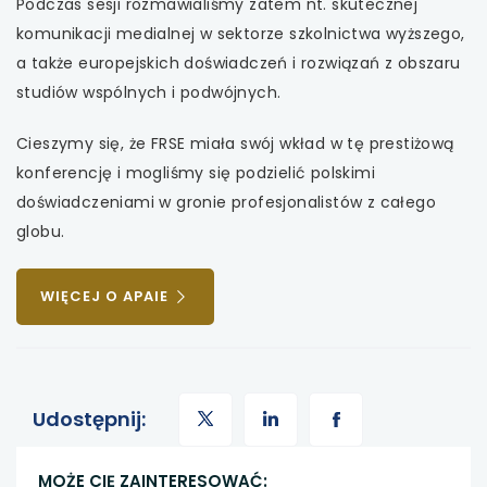
Podczas sesji rozmawialiśmy zatem nt. skutecznej
komunikacji medialnej w sektorze szkolnictwa wyższego,
a także europejskich doświadczeń i rozwiązań z obszaru
studiów wspólnych i podwójnych.
Cieszymy się, że FRSE miała swój wkład w tę prestiżową
konferencję i mogliśmy się podzielić polskimi
doświadczeniami w gronie profesjonalistów z całego
globu.
UWAGA,
WIĘCEJ O APAIE
LINK
OTWIERA
SIĘ
W
uwaga,
NOWEJ
uwaga,
uwaga,
Udostępnij:
KARCIE
link
link
link
MOŻE CIĘ ZAINTERESOWAĆ: